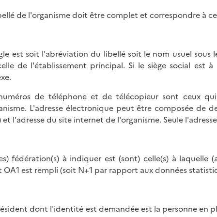
ibellé de l'organisme doit être complet et correspondre à cel
igle est soit l'abréviation du libellé soit le nom usuel sous
celle de l'établissement principal. Si le siège social est à
xe.
numéros de téléphone et de télécopieur sont ceux qui
ganisme. L'adresse électronique peut être composée de deu
) et l'adresse du site internet de l'organisme. Seule l'adres
les) fédération(s) à indiquer est (sont) celle(s) à laquelle
at OA1 est rempli (soit N+1 par rapport aux données statist
résident dont l'identité est demandée est la personne en p