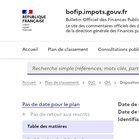
bofip.impots.gouv.fr
RÉPUBLIQUE
Bulletin Officiel des Finances Publ
FRANÇAISE
Le site des commentaires officiels des d
de la direction générale des Finances p
Accueil
Plan de classement
Consultations publi
Recherche simple (références, mots clés, partie 
Formulaire
de
recherche
Accueil
Plan de classement
DJC
OA
Dispositi
Pas de date pour le plan
Date de 
Date de 
Pas de retour aux rescrits
Identifia
Table des matières