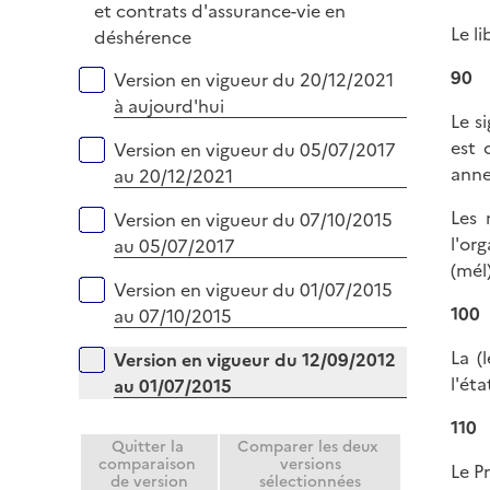
i
é
et contrats d'assurance-vie en
e
Le l
p
déshérence
r
l
90
Versions sur la période
Version en vigueur du 20/12/2021
i
à aujourd'hui
e
Le s
r
est 
Version en vigueur du 05/07/2017
anne
au 20/12/2021
Les 
Version en vigueur du 07/10/2015
l'or
au 05/07/2017
(mél
Version en vigueur du 01/07/2015
100
au 07/10/2015
La (
Version en vigueur du 12/09/2012
l'ét
au 01/07/2015
110
Quitter la
Comparer les deux
comparaison
versions
Le P
de version
sélectionnées