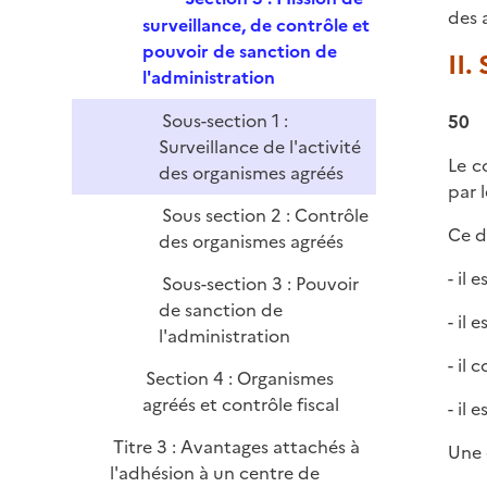
des 
e
surveillance, de contrôle et
p
pouvoir de sanction de
II.
l
l'administration
i
Sous-section 1 :
50
e
Surveillance de l'activité
r
Le c
des organismes agréés
par 
Sous section 2 : Contrôle
Ce d
des organismes agréés
- il
Sous-section 3 : Pouvoir
de sanction de
- il 
l'administration
- il
Section 4 : Organismes
agréés et contrôle fiscal
- il 
Titre 3 : Avantages attachés à
Une 
l'adhésion à un centre de