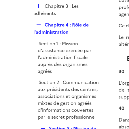
date
p
e
D
Chapitre 3 : Les
prof
l
r
é
adhérents
agen
i
p
e
R
Chapitre 4 : Rôle de
Ce d
l
r
e
l'administration
i
Le r
p
e
Section 1 : Mission
alté
l
r
d'assistance exercée par
i
l'administration fiscale
e
auprès des organismes
r
agréés
30
Section 2 : Communication
L'or
aux présidents des centres,
de t
associations et organismes
supp
mixtes de gestion agréés
40
d'informations couvertes
par le secret professionnel
Dans
abso
R
Section 3 : Mission de