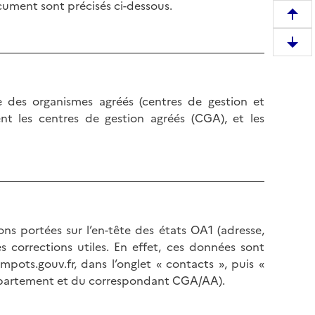
cument sont précisés ci-dessous.
R
e
D
m
e
o
s
n
c
des organismes agréés (centres de gestion et
t
e
nt les centres de gestion agréés (CGA), et les
e
n
r
d
e
r
n
e
h
e
a
n
u
ons portées sur l’en-tête des états OA1 (adresse,
b
t
s corrections utiles. En effet, ces données sont
a
d
mpots.gouv.fr, dans l’onglet « contacts », puis «
s
e
 département et du correspondant CGA/AA).
d
l
e
a