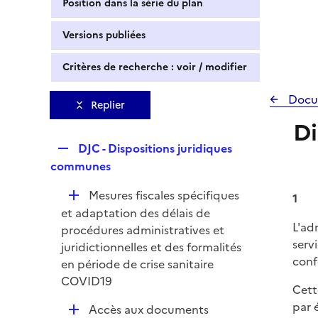
Position dans la série du plan
Versions publiées
Critères de recherche : voir / modifier
Docu
Replier
Di
R
DJC - Dispositions juridiques
e
communes
p
D
Mesures fiscales spécifiques
l
1
é
et adaptation des délais de
i
L'ad
p
procédures administratives et
e
serv
l
juridictionnelles et des formalités
r
conf
i
en période de crise sanitaire
e
COVID19
Cett
r
par 
D
Accès aux documents