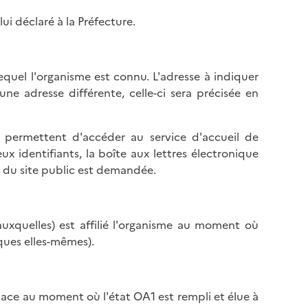
l
p
a
ui déclaré à la Préfecture.
a
p
g
a
e
g
 lequel l'organisme est connu. L'adresse à indiquer
e
 une adresse différente, celle-ci sera précisée en
 permettent d'accéder au service d'accueil de
x identifiants, la boîte aux lettres électronique
se du site public est demandée.
 (auxquelles) est affilié l'organisme au moment où
iques elles-mêmes).
lace au moment où l'état OA1 est rempli et élue à