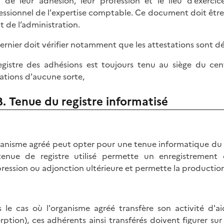
 de leur adhésion, leur profession et le lieu d’exercic
essionnel de l'expertise comptable. Ce document doit être 
t de l’administration.
ernier doit vérifier notamment que les attestations sont dé
egistre des adhésions est toujours tenu au siège du cen
rations d'aucune sorte,
B. Tenue du registre informatisé
ganisme agréé peut opter pour une tenue informatique du re
enue de registre utilisé permette un enregistrement 
ression ou adjonction ultérieure et permette la production 
 le cas où l'organisme agréé transfère son activité d'ai
rption), ces adhérents ainsi transférés doivent figurer sur 