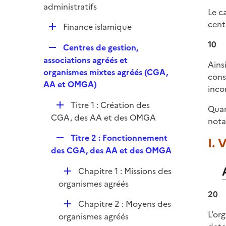
é
administratifs
Le c
p
cent
D
Finance islamique
l
é
i
10
R
Centres de gestion,
p
e
e
associations agréés et
l
Ains
r
p
organismes mixtes agréés (CGA,
i
cons
l
AA et OMGA)
e
inco
i
r
D
Titre 1 : Création des
e
Quan
é
CGA, des AA et des OMGA
r
nota
p
R
Titre 2 : Fonctionnement
I. 
l
e
des CGA, des AA et des OMGA
i
p
e
D
Chapitre 1 : Missions des
l
r
é
organismes agréés
i
20
p
e
D
Chapitre 2 : Moyens des
l
r
L’or
é
organismes agréés
i