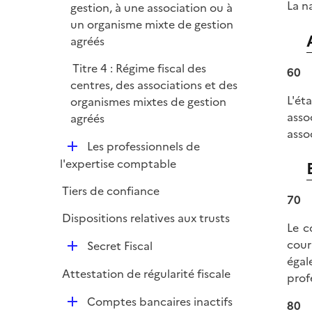
La n
gestion, à une association ou à
un organisme mixte de gestion
agréés
Titre 4 : Régime fiscal des
60
centres, des associations et des
L'ét
organismes mixtes de gestion
asso
agréés
asso
D
Les professionnels de
é
l'expertise comptable
p
Tiers de confiance
l
70
i
Dispositions relatives aux trusts
Le c
e
cour
D
r
Secret Fiscal
égal
é
Attestation de régularité fiscale
prof
p
l
D
Comptes bancaires inactifs
80