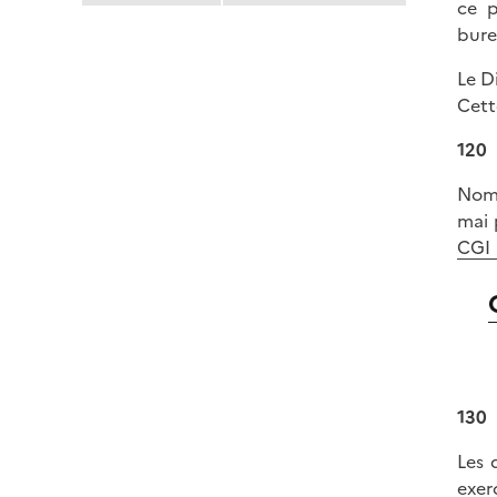
ce p
bure
Le D
Cett
120
Nomb
mai 
CGI
130
Les 
exer