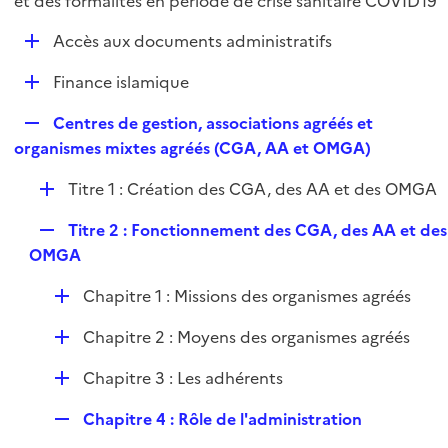
et des formalités en période de crise sanitaire COVID19
i
l
e
D
Accès aux documents administratifs
i
r
é
e
D
Finance islamique
p
r
é
l
R
Centres de gestion, associations agréés et
p
i
e
organismes mixtes agréés (CGA, AA et OMGA)
l
e
p
i
r
D
Titre 1 : Création des CGA, des AA et des OMGA
l
e
é
i
r
R
Titre 2 : Fonctionnement des CGA, des AA et des
p
e
e
OMGA
l
r
p
i
D
Chapitre 1 : Missions des organismes agréés
l
e
é
i
r
D
Chapitre 2 : Moyens des organismes agréés
p
e
é
l
r
D
Chapitre 3 : Les adhérents
p
i
é
l
e
R
Chapitre 4 : Rôle de l'administration
p
i
r
e