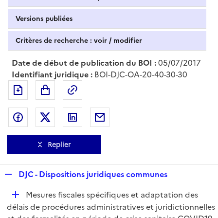
Versions publiées
Critères de recherche : voir / modifier
Date de début de publication du BOI :
05/07/2017
Identifiant juridique :
BOI-DJC-OA-20-40-30-30
Exporter le document au format pdf
Permalien : adresse web de ce doc
Partager sur Facebook
Partager sur Twitter
Partager sur LinkedIn
Partager par messagerie
Replier
R
DJC - Dispositions juridiques communes
e
D
Mesures fiscales spécifiques et adaptation des
p
é
délais de procédures administratives et juridictionnelles
l
p