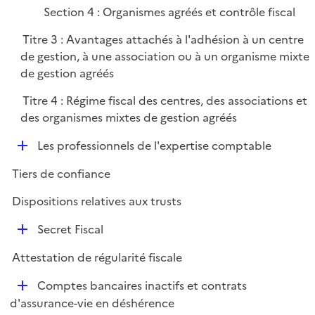
Section 4 : Organismes agréés et contrôle fiscal
Titre 3 : Avantages attachés à l'adhésion à un centre
de gestion, à une association ou à un organisme mixte
de gestion agréés
Titre 4 : Régime fiscal des centres, des associations et
des organismes mixtes de gestion agréés
D
Les professionnels de l'expertise comptable
é
Tiers de confiance
p
l
Dispositions relatives aux trusts
i
D
e
Secret Fiscal
é
r
Attestation de régularité fiscale
p
l
D
Comptes bancaires inactifs et contrats
i
é
d'assurance-vie en déshérence
e