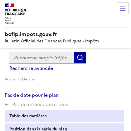
RÉPUBLIQUE
FRANÇAISE
bofip.impots.gouv.fr
Bulletin Officiel des Finances Publiques - Impôts
Recherche simple (références, mots clés, partie du titre
Formulaire
Rechercher
de
Recherche avancée
recherche
Voir le fil d'Ariane
Pas de date pour le plan
Pas de retour aux rescrits
Table des matières
Position dans la série du plan