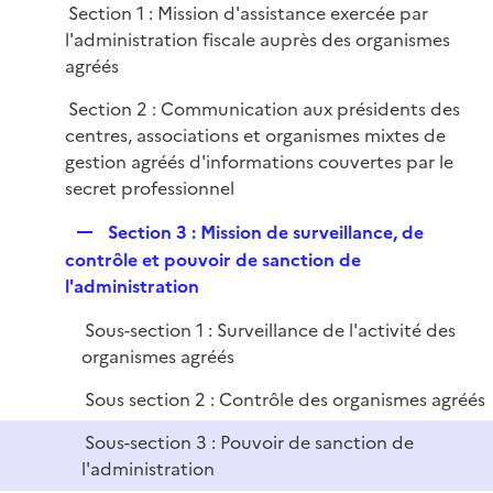
l
e
Section 1 : Mission d'assistance exercée par
p
i
r
l'administration fiscale auprès des organismes
l
e
agréés
i
r
e
Section 2 : Communication aux présidents des
r
centres, associations et organismes mixtes de
gestion agréés d'informations couvertes par le
secret professionnel
R
Section 3 : Mission de surveillance, de
e
contrôle et pouvoir de sanction de
p
l'administration
l
Sous-section 1 : Surveillance de l'activité des
i
organismes agréés
e
r
Sous section 2 : Contrôle des organismes agréés
Sous-section 3 : Pouvoir de sanction de
l'administration