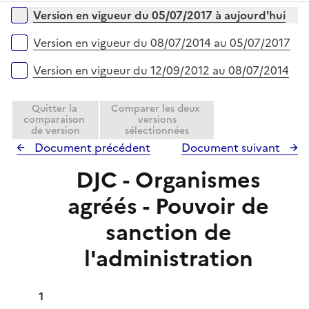
p
Versions sur la période
r
Version en vigueur du 05/07/2017 à aujourd'hui
l
i
Version en vigueur du 08/07/2014 au 05/07/2017
e
r
Version en vigueur du 12/09/2012 au 08/07/2014
Quitter la
Comparer les deux
comparaison
versions
de version
sélectionnées
Document précédent
Document suivant
DJC - Organismes
agréés - Pouvoir de
sanction de
l'administration
1