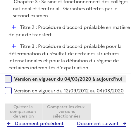
Chapitre 3 : Saisine et fonctionnement des collèges
i
national et territorial - Garanties offertes par le
e
second examen
r
D
Titre 2 : Procédure d'accord préalable en matière
é
de prix de transfert
p
D
Titre 3 : Procédure d'accord préalable pour la
l
é
détermination du résultat de certaines structures
i
p
internationales et pour la définition du régime de
e
l
certaines indemnités d'expatriation
r
i
Versions sur la période
Version en vigueur du 04/03/2020 à aujourd'hui
e
r
Version en vigueur du 12/09/2012 au 04/03/2020
Quitter la
Comparer les deux
comparaison
versions
de version
sélectionnées
Document précédent
Document suivant