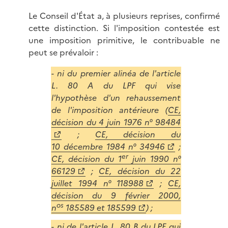
Le Conseil d'État a, à plusieurs reprises, confirmé
cette distinction. Si l'imposition contestée est
une imposition primitive, le contribuable ne
peut se prévaloir :
- ni du premier alinéa de l'article
L. 80 A du LPF qui vise
l'hypothèse d'un rehaussement
de l'imposition antérieure (
CE,
décision du 4 juin 1976 n° 98484
;
CE, décision du
10 décembre 1984 n° 34946
;
er
CE, décision du 1
juin 1990 n°
66129
;
CE, décision du 22
juillet 1994 n° 118988
;
CE,
décision du 9 février 2000,
os
n
185589 et 185599
) ;
- ni de l'article L. 80 B du LPF qui