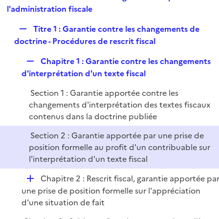
i
e
l'administration fiscale
l
e
p
i
r
R
Titre 1 : Garantie contre les changements de
l
e
e
doctrine - Procédures de rescrit fiscal
i
r
p
e
R
Chapitre 1 : Garantie contre les changements
l
r
e
d'interprétation d'un texte fiscal
i
p
e
Section 1 : Garantie apportée contre les
l
r
changements d'interprétation des textes fiscaux
i
contenus dans la doctrine publiée
e
r
Section 2 : Garantie apportée par une prise de
position formelle au profit d'un contribuable sur
l'interprétation d'un texte fiscal
D
Chapitre 2 : Rescrit fiscal, garantie apportée pa
é
une prise de position formelle sur l'appréciation
p
d'une situation de fait
l