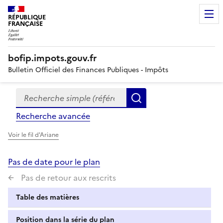
RÉPUBLIQUE
FRANÇAISE
bofip.impots.gouv.fr
Bulletin Officiel des Finances Publiques - Impôts
Recherche simple (références, mots clés, partie du titre
Formulaire
Rechercher
de
Recherche avancée
recherche
Voir le fil d'Ariane
Pas de date pour le plan
Pas de retour aux rescrits
Table des matières
Position dans la série du plan