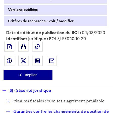
Versions publiées
Critères de recherche : voir / modifier
Date de début de publication du BOI :
04/03/2020
Identifiant juridique :
BOI-SJ-RES-10-10-20
Exporter le document au format pdf
Permalien : adresse web de ce doc
Partager sur Facebook
Partager sur Twitter
Partager sur LinkedIn
Partager par messagerie
Replier
R
SJ - Sécurité juridique
e
D
Mesures fiscales soumises à agrément préalable
p
é
l
R
Garanties contre les changements de position de
p