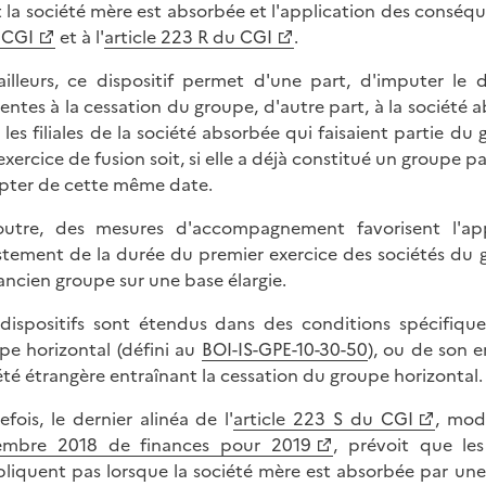
 la société mère est absorbée et l'application des conséqu
 CGI
et à l'
article 223 R du CGI
.
ailleurs, ce dispositif permet d'une part, d'imputer le 
rentes à la cessation du groupe, d'autre part, à la société
 les filiales de la société absorbée qui faisaient partie d
exercice de fusion soit, si elle a déjà constitué un groupe par
ter de cette même date.
utre, des mesures d'accompagnement favorisent l'appli
ustement de la durée du premier exercice des sociétés du gr
'ancien groupe sur une base élargie.
dispositifs sont étendus dans des conditions spécifiqu
pe horizontal (défini au
BOI-IS-GPE-10-30-50
), ou de son 
été étrangère entraînant la cessation du groupe horizontal.
efois, le dernier alinéa de l'
article 223 S du CGI
, modi
embre 2018 de finances pour 2019
, prévoit que le
pliquent pas lorsque la société mère est absorbée par une