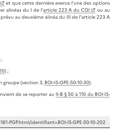
et que cette dernière exerce l'une des options
 alinéas du I de l'
article 223 A du CGI
ou au
 prévu au deuxième alinéa du III de l'article 223 A
 ;
20
) ;
en groupe (section 3,
BOI-IS-GPE-50-10-30
).
onvient de se reporter au
II-B § 50 à 110 du BOI-IS-