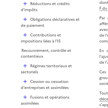
i
dont
r
D
Réductions et crédits
p
e
F du
é
d'impôts
l
r
p
i
Par 
D
Obligations déclaratives et
l
e
affé
é
de paiement
i
r
avec
p
e
D
Contributions et
de l'
l
r
é
impositions liées à l'IS
comp
i
p
e
Recouvrement, contrôle et
En o
l
r
contentieux
l'aj
i
de l
e
D
Régimes territoriaux et
r
é
sectoriels
Ces 
p
grou
D
Cession ou cessation
l
soci
é
d'entreprises et assimilées
i
p
Tout
e
D
Fusions et opérations
l
déc
r
é
assimilées
i
s'ap