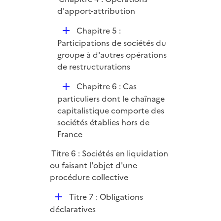
i
d'apport-attribution
e
r
D
Chapitre 5 :
é
Participations de sociétés du
p
groupe à d'autres opérations
l
de restructurations
i
D
Chapitre 6 : Cas
e
é
particuliers dont le chaînage
r
p
capitalistique comporte des
l
sociétés établies hors de
i
France
e
Titre 6 : Sociétés en liquidation
r
ou faisant l'objet d'une
procédure collective
D
Titre 7 : Obligations
é
déclaratives
p