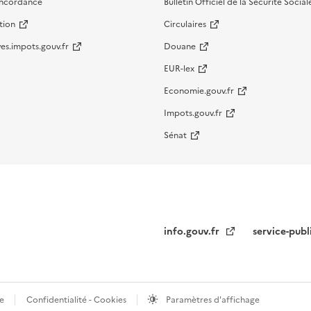
oncordance
Bulletin Officiel de la Sécurité Social
tion
Circulaires
es.impots.gouv.fr
Douane
EUR-lex
Economie.gouv.fr
Impots.gouv.fr
Sénat
info.gouv.fr
service-publ
te
Confidentialité - Cookies
Paramètres d'affichage