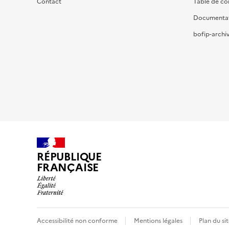
Contact
Table de c
Documenta
bofip-archiv
RÉPUBLIQUE
FRANÇAISE
Accessibilité non conforme
Mentions légales
Plan du si