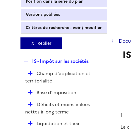
Position dans la série du plan
Versions publiées
Critères de recherche : voir / modifier
Docu
Replier
I
R
IS - Impôt sur les sociétés
e
D
Champ d'application et
p
é
territorialité
l
p
i
D
Base d'imposition
l
e
é
i
r
D
Déficits et moins-values
p
e
é
nettes à long terme
l
r
1
p
i
D
Liquidation et taux
l
Le c
e
é