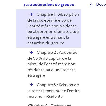
l
e
Docu
restructurations du groupe
i
p
e
D
Chapitre 1 : Absorption
l
r
é
de la société mère ou de
i
p
l'entité mère non résidente
e
l
ou absorption d'une société
r
i
étrangère entraînant la
e
cessation du groupe
r
D
Chapitre 2 : Acquisition
é
de 95 % du capital de la
p
mère, de l'entité mère non
l
résidente ou d'une société
i
étrangère
e
D
Chapitre 3 : Scission de
r
é
la société mère ou de l'entité
p
mère non résidente
l
Chapitre 4 : Opérations