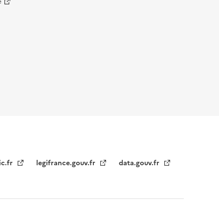
e
ic.fr
legifrance.gouv.fr
data.gouv.fr