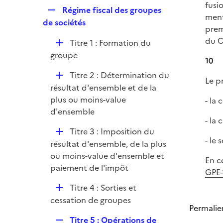
p
e
fusi
R
Régime fiscal des groupes
l
r
ment
e
de sociétés
i
premi
p
e
du C
D
Titre 1 : Formation du
l
r
é
groupe
i
10
p
e
D
Titre 2 : Détermination du
l
Le p
r
é
résultat d'ensemble et de la
i
p
plus ou moins-value
- la
e
l
d'ensemble
r
- la
i
D
Titre 3 : Imposition du
e
- le
é
résultat d'ensemble, de la plus
r
p
ou moins-value d'ensemble et
En c
l
paiement de l'impôt
GPE-
i
D
Titre 4 : Sorties et
e
é
cessation de groupes
r
Permalie
p
R
Titre 5 : Opérations de