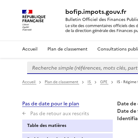
bofip.impots.gouv.fr
RÉPUBLIQUE
Bulletin Officiel des Finances Publ
FRANÇAISE
Le site des commentaires officiels des d
de la direction générale des Finances p
Accueil
Plan de classement
Consultations publi
Recherche simple (références, mots clés, partie 
Formulaire
de
recherche
Accueil
Plan de classement
IS
GPE
IS - Régime 
Pas de date pour le plan
Date de 
Date de 
Pas de retour aux rescrits
Identifia
Table des matières