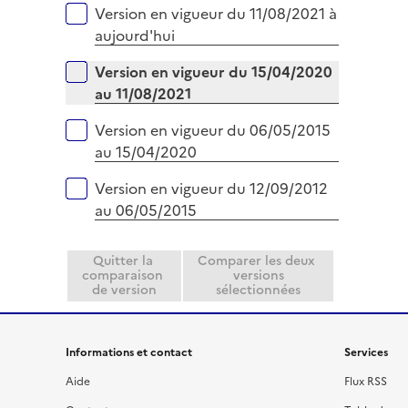
Versions sur la période
Version en vigueur du 11/08/2021 à
l
aujourd'hui
i
e
Version en vigueur du 15/04/2020
r
au 11/08/2021
Version en vigueur du 06/05/2015
au 15/04/2020
Version en vigueur du 12/09/2012
au 06/05/2015
Quitter la
Comparer les deux
comparaison
versions
de version
sélectionnées
Informations et contact
Services
Aide
Flux RSS