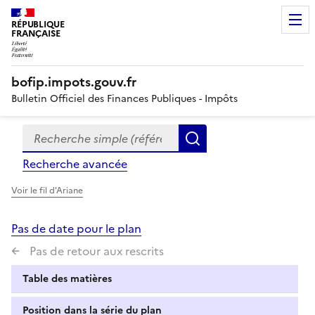
RÉPUBLIQUE
FRANÇAISE
bofip.impots.gouv.fr
Bulletin Officiel des Finances Publiques - Impôts
Recherche simple (références, mots clés, partie du titre
Formulaire
Rechercher
de
Recherche avancée
recherche
Voir le fil d'Ariane
Pas de date pour le plan
Pas de retour aux rescrits
Table des matières
Position dans la série du plan