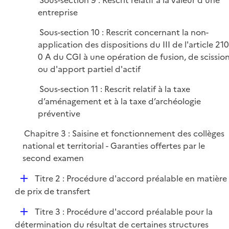
Sous-section 9 : Rescrit relatif à la valeur d'une
entreprise
Sous-section 10 : Rescrit concernant la non-
application des dispositions du III de l'article 210
0 A du CGI à une opération de fusion, de scissio
ou d'apport partiel d'actif
Sous-section 11 : Rescrit relatif à la taxe
d’aménagement et à la taxe d’archéologie
préventive
Chapitre 3 : Saisine et fonctionnement des collèges
national et territorial - Garanties offertes par le
second examen
D
Titre 2 : Procédure d'accord préalable en matière
é
de prix de transfert
p
D
Titre 3 : Procédure d'accord préalable pour la
l
é
détermination du résultat de certaines structures
i