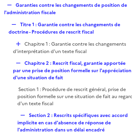
l
R
Garanties contre les changements de position de
p
i
e
l'administration fiscale
l
e
p
i
r
R
Titre 1 : Garantie contre les changements de
l
e
e
doctrine - Procédures de rescrit fiscal
i
r
p
e
D
Chapitre 1 : Garantie contre les changements
l
r
é
d'interprétation d'un texte fiscal
i
p
e
R
Chapitre 2 : Rescrit fiscal, garantie apportée
l
r
e
par une prise de position formelle sur l'appréciation
i
p
d'une situation de fait
e
l
r
Section 1 : Procédure de rescrit général, prise de
i
position formelle sur une situation de fait au regar
e
d'un texte fiscal
r
R
Section 2 : Rescrits spécifiques avec accord
e
implicite en cas d'absence de réponse de
p
l'administration dans un délai encadré