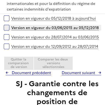
p
internationales et pour la définition du régime de
e
l
certaines indemnités d'expatriation
r
i
Versions sur la période
Version en vigueur du 05/12/2018 à aujourd'hui
e
r
Version en vigueur du 03/06/2015 au 05/12/2018
Version en vigueur du 28/07/2014 au 03/06/2015
Version en vigueur du 12/09/2012 au 28/07/2014
Quitter la
Comparer les deux
comparaison
versions
de version
sélectionnées
Document précédent
Document suivant
SJ - Garantie contre les
changements de
position de