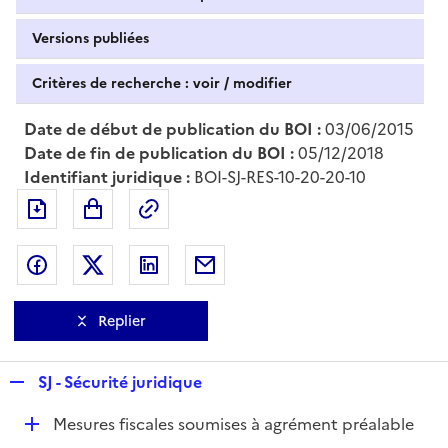
Versions publiées
Critères de recherche : voir / modifier
Date de début de publication du BOI :
03/06/2015
Date de fin de publication du BOI :
05/12/2018
Identifiant juridique :
BOI-SJ-RES-10-20-20-10
Exporter le document au format pdf
Permalien : adresse web de ce doc
Partager sur Facebook
Partager sur Twitter
Partager sur LinkedIn
Partager par messagerie
Replier
R
SJ - Sécurité juridique
e
D
Mesures fiscales soumises à agrément préalable
p
é