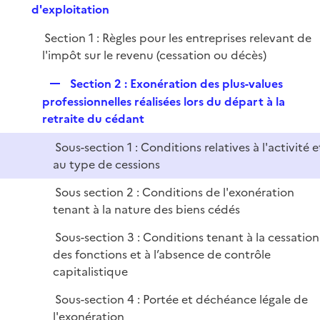
e
e
d'exploitation
i
r
p
e
Section 1 : Règles pour les entreprises relevant de
l
r
l'impôt sur le revenu (cessation ou décès)
i
e
R
Section 2 : Exonération des plus-values
r
e
professionnelles réalisées lors du départ à la
p
retraite du cédant
l
Sous-section 1 : Conditions relatives à l'activité e
i
au type de cessions
e
r
Sous section 2 : Conditions de l'exonération
tenant à la nature des biens cédés
Sous-section 3 : Conditions tenant à la cessation
des fonctions et à l’absence de contrôle
capitalistique
Sous-section 4 : Portée et déchéance légale de
l'exonération