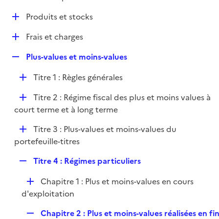
i
é
l
e
D
Produits et stocks
p
i
r
é
l
e
D
Frais et charges
p
i
r
é
l
e
R
Plus-values et moins-values
p
i
r
e
l
e
D
Titre 1 : Règles générales
p
i
r
é
l
e
D
Titre 2 : Régime fiscal des plus et moins values à
p
i
r
é
court terme et à long terme
l
e
p
i
r
D
Titre 3 : Plus-values et moins-values du
l
e
é
portefeuille-titres
i
r
p
e
R
Titre 4 : Régimes particuliers
l
r
e
i
D
Chapitre 1 : Plus et moins-values en cours
p
e
é
d'exploitation
l
r
p
i
R
Chapitre 2 : Plus et moins-values réalisées en fi
l