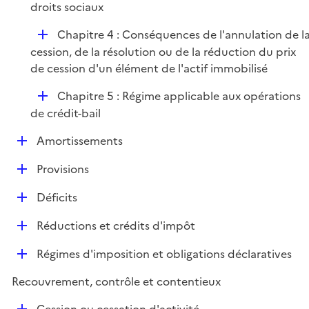
é
droits sociaux
p
D
Chapitre 4 : Conséquences de l'annulation de l
l
é
cession, de la résolution ou de la réduction du prix
i
p
de cession d'un élément de l'actif immobilisé
e
l
r
D
Chapitre 5 : Régime applicable aux opérations
i
é
de crédit-bail
e
p
r
D
Amortissements
l
é
i
D
Provisions
p
e
é
l
r
D
Déficits
p
i
é
l
e
D
Réductions et crédits d'impôt
p
i
r
é
l
e
D
Régimes d'imposition et obligations déclaratives
p
i
r
é
l
e
Recouvrement, contrôle et contentieux
p
i
r
l
e
D