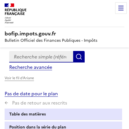
RÉPUBLIQUE
FRANÇAISE
bofip.impots.gouv.fr
Bulletin Officiel des Finances Publiques - Impôts
Recherche simple (références, mots clés, partie du titre
Formulaire
Rechercher
de
Recherche avancée
recherche
Voir le fil d'Ariane
Pas de date pour le plan
Pas de retour aux rescrits
Table des matières
Position dans la série du plan