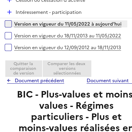
Cession ou cessation d'activité
i
r
é
e
D
Intéressement - participation
p
r
é
l
Versions sur la période
Version en vigueur du 11/05/2022 à aujourd'hui
p
i
l
e
Version en vigueur du 18/11/2013 au 11/05/2022
i
r
e
Version en vigueur du 12/09/2012 au 18/11/2013
r
Quitter la
Comparer les deux
comparaison
versions
de version
sélectionnées
Document précédent
Document suivant
BIC - Plus-values et moins
values - Régimes
particuliers - Plus et
moins-values réalisées e