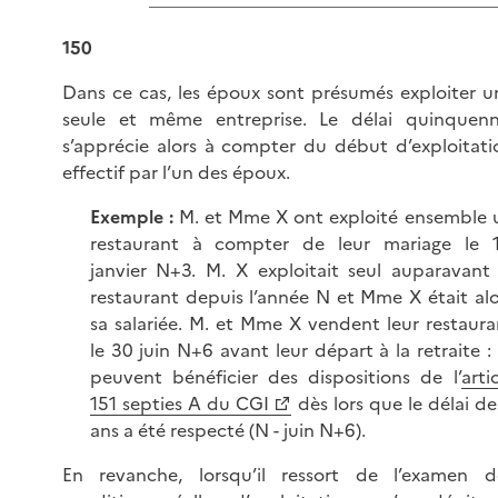
150
Dans ce cas, les époux sont présumés exploiter u
seule et même entreprise. Le délai quinquenn
s’apprécie alors à compter du début d’exploitati
effectif par l’un des époux.
Exemple :
M. et Mme X ont exploité ensemble 
restaurant à compter de leur mariage le 
janvier N+3. M. X exploitait seul auparavant 
restaurant depuis l’année N et Mme X était alo
sa salariée. M. et Mme X vendent leur restaura
le 30 juin N+6 avant leur départ à la retraite : i
peuvent bénéficier des dispositions de l’
arti
151 septies A du CGI
dès lors que le délai de
ans a été respecté (N - juin N+6).
En revanche, lorsqu’il ressort de l’examen d