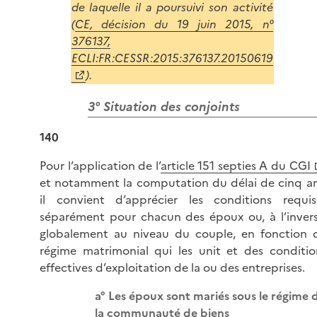
de laquelle il a poursuivi son activité
(
CE, décision du 19 juin 2015, n°
376137,
ECLI:FR:CESSR:2015:376137.20150619
).
3° Situation des conjoints
140
Pour l’application de l’
article 151 septies A du CGI
et notamment la computation du délai de cinq an
il convient d’apprécier les conditions requis
séparément pour chacun des époux ou, à l’invers
globalement au niveau du couple, en fonction 
régime matrimonial qui les unit et des conditio
effectives d’exploitation de la ou des entreprises.
a° Les époux sont mariés sous le régime 
la communauté de biens