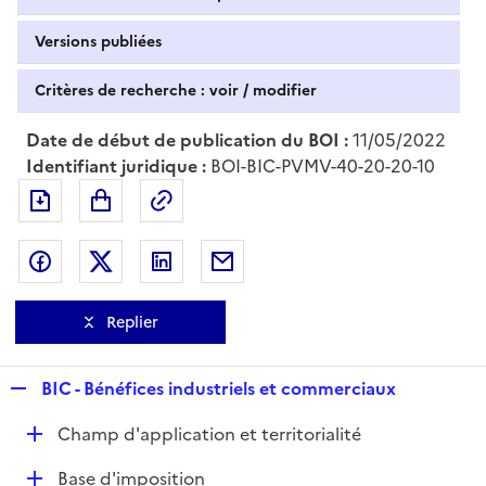
Versions publiées
Critères de recherche : voir / modifier
Date de début de publication du BOI :
11/05/2022
Identifiant juridique :
BOI-BIC-PVMV-40-20-20-10
Exporter le document au format pdf
Permalien : adresse web de ce doc
Partager sur Facebook
Partager sur Twitter
Partager sur LinkedIn
Partager par messagerie
Replier
R
BIC - Bénéfices industriels et commerciaux
e
D
Champ d'application et territorialité
p
é
l
D
Base d'imposition
p