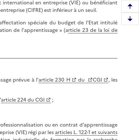
 international en entreprise (VIE) ou bénéficiant
R
treprise (CIFRE) est inférieur à un seuil.
e
D
ffectation spéciale du budget de l'Etat intitulé
m
e
ion de l'apprentissage » (a
rticle 23 de la loi de
o
s
n
c
t
e
e
n
r
d
e
r
n
ssage prévue à l'
article 230 H
du
CGI
, les
e
h
e
a
n
u
'
article 224 du CGI
;
b
t
a
d
s
e
ofessionnalisation ou en contrat d’apprentissage
d
l
prise (VIE) régi par les
articles L. 122-1 et suivants
e
a
ion industrielle de formation par la recherche