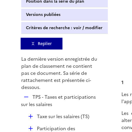
Position dans la série du plan
Versions publiées
Critères de recherche : voir / modifier
Replier
La dernière version enregistrée du
plan de classement ne contient
pas ce document. Sa série de
rattachement est présentée ci-
1
dessous.
Les 
R
TPS - Taxes et participations
l'ap
e
sur les salaires
p
Les 
D
Taxe sur les salaires (TS)
l
alte
é
i
conv
D
Participation des
p