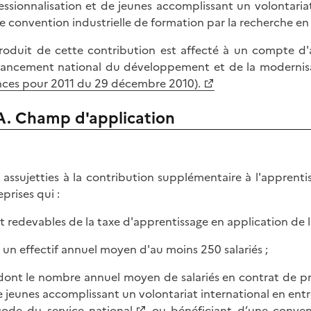
essionnalisation et de jeunes accomplissant un volontariat
e convention industrielle de formation par la recherche en en
roduit de cette contribution est affecté à un compte d'a
nancement national du développement et de la modernisat
nces pour 2011 du 29 décembre 2010).
A. Champ d'application
 assujetties à la contribution supplémentaire à l'apprenti
prises qui :
nt redevables de la taxe d'apprentissage en application de l
t un effectif annuel moyen d'au moins 250 salariés ;
 dont le nombre annuel moyen de salariés en contrat de pr
e jeunes accomplissant un volontariat international en entre
ode du service national
ou bénéficiant d’une convent