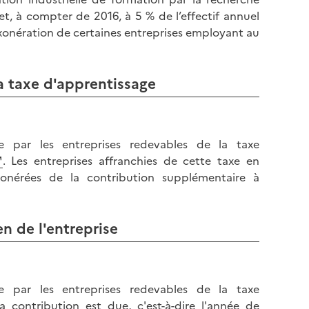
l
p
 et, à compter de 2016, à 5 % de l’effectif annuel
a
a
exonération de certaines entreprises employant au
p
g
a
e
g
la taxe d'apprentissage
e
e par les entreprises redevables de la taxe
. Les entreprises affranchies de cette taxe en
onérées de la contribution supplémentaire à
en de l'entreprise
e par les entreprises redevables de la taxe
a contribution est due, c'est-à-dire l'année de