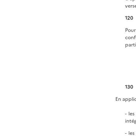
vers
120
Pour
conf
part
130
En applic
- le
inté
- le