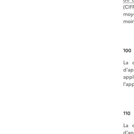
(CIF
moye
moin
100
La c
d'ap
appl
l'app
110
La c
d'ap