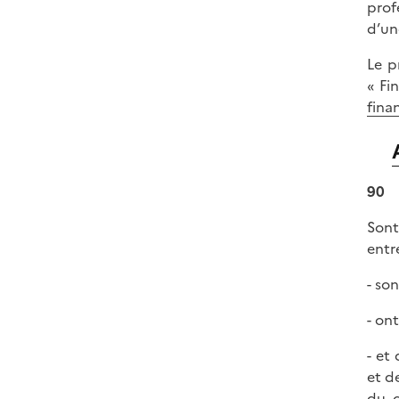
prof
d’un
Le p
« Fi
fina
90
Sont
entre
- so
- on
- et
et d
du c