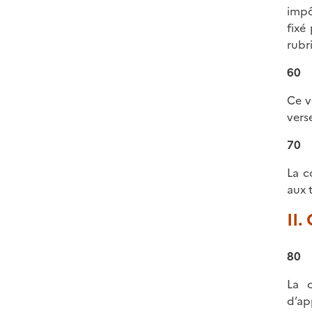
impô
fixé
rubr
60
Ce v
vers
70
La c
aux t
II.
80
La c
d’a