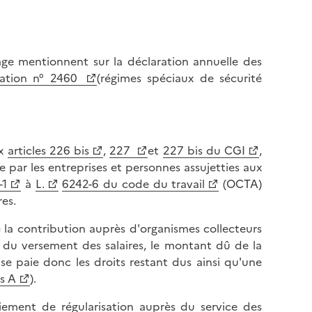
ge mentionnent sur la déclaration annuelle des
ation n° 2460
(régimes spéciaux de sécurité
ux
articles 226 bis
,
227
et
227 bis du CGI
,
e par les entreprises et personnes assujetties aux
-1
à
L.
6242-6 du code du travail
(OCTA)
res.
la contribution auprès d'organismes collecteurs
le du versement des salaires, le montant dû de la
ise paie donc les droits restant dus ainsi qu'une
s A
).
iement de régularisation auprès du service des