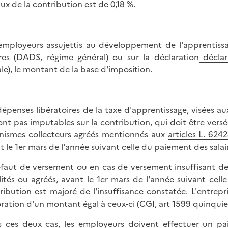
aux de la contribution est de 0,18 %.
employeurs assujettis au développement de l'apprentissa
ires (DADS, régime général) ou sur la déclaration
déclar
ale), le montant de la base d'imposition.
dépenses libératoires de la taxe d'apprentissage, visées a
ont pas imputables sur la contribution, qui doit être versé
nismes collecteurs agréés mentionnés aux
articles L. 6242
t le 1er mars de l'année suivant celle du paiement des salai
faut de versement ou en cas de versement insuffisant de 
lités ou agréés, avant le 1er mars de l'année suivant cel
ribution est majoré de l'insuffisance constatée. L'entrepr
ration d'un montant égal à ceux-ci (
CGI, art 1599 quinquie
 ces deux cas, les employeurs doivent effectuer un pa