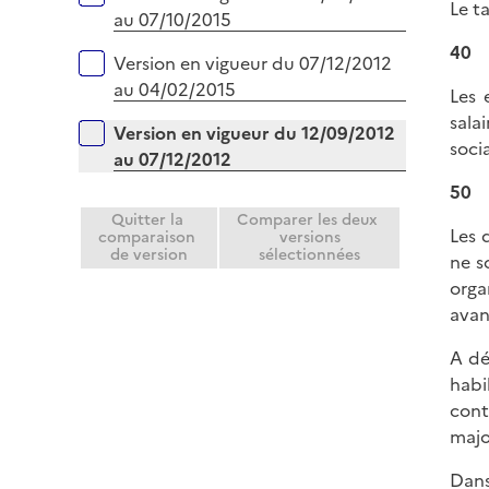
Le t
au 07/10/2015
40
Version en vigueur du 07/12/2012
au 04/02/2015
Les 
sala
Version en vigueur du 12/09/2012
soci
au 07/12/2012
50
Quitter la
Comparer les deux
Les 
comparaison
versions
de version
sélectionnées
ne s
orga
avan
A dé
habi
cont
majo
Dans