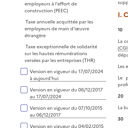
e
supp
é
employeurs à l'effort de
l
r
p
construction (PEEC)
i
I.
l
e
Taxe annuelle acquittée par les
i
r
employeurs de main d'œuvre
10
e
étrangère
r
La c
Taxe exceptionnelle de solidarité
(CGI
sur les hautes rémunérations
dépa
versées par les entreprises (THR)
Les 
Versions sur la période
Version en vigueur du 17/07/2024
Le p
à aujourd'hui
prof
Version en vigueur du 06/12/2017
20
au 17/07/2024
La b
Version en vigueur du 07/10/2015
au 06/12/2017
30
Version en vigueur du 04/02/2015