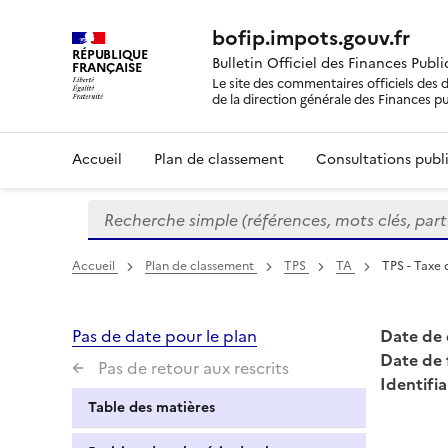
bofip.impots.gouv.fr
RÉPUBLIQUE
Bulletin Officiel des Finances Publ
FRANÇAISE
Le site des commentaires officiels des d
de la direction générale des Finances p
Accueil
Plan de classement
Consultations publi
Recherche simple (références, mots clés, partie 
Formulaire
de
recherche
Accueil
Plan de classement
TPS
TA
TPS - Taxe 
Pas de date pour le plan
Date de 
Date de 
Pas de retour aux rescrits
Identifia
Table des matières