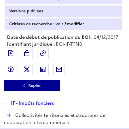
Versions publiées
Critères de recherche : voir / modifier
Date de début de publication du BOI :
04/12/2017
Identifiant juridique :
BOI-IF-TFNB
Exporter le document au format pdf
Permalien : adresse web de ce doc
Partager sur Facebook
Partager sur Twitter
Partager sur LinkedIn
Partager par messagerie
Replier
R
IF - Impôts fonciers
e
D
Collectivités territoriales et structures de
p
é
coopération intercommunale
l
p