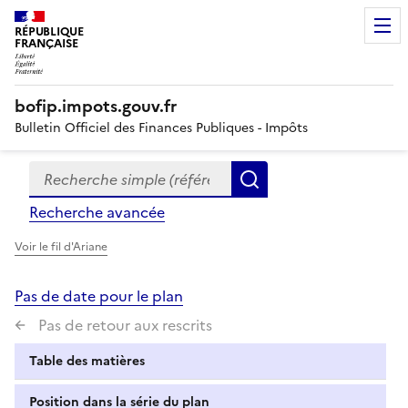
RÉPUBLIQUE
FRANÇAISE
bofip.impots.gouv.fr
Bulletin Officiel des Finances Publiques - Impôts
Recherche simple (références, mots clés, partie du titre
Formulaire
Rechercher
de
Recherche avancée
recherche
Voir le fil d'Ariane
Pas de date pour le plan
Pas de retour aux rescrits
Table des matières
Position dans la série du plan