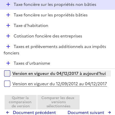
i
D
Taxe foncière sur les propriétés non bâties
l
e
é
i
r
D
Taxe foncière sur les propriétés bâties
p
e
é
l
r
D
Taxe d'habitation
p
i
é
l
e
D
Cotisation foncière des entreprises
p
i
r
é
l
e
D
Taxes et prélèvements additionnels aux impôts
p
i
r
é
fonciers
l
e
p
i
r
D
Taxes d’urbanisme
l
e
é
i
r
Versions sur la période
Version en vigueur du 04/12/2017 à aujourd'hui
p
e
l
r
Version en vigueur du 12/09/2012 au 04/12/2017
i
e
Quitter la
Comparer les deux
r
comparaison
versions
de version
sélectionnées
Document précédent
Document suivant