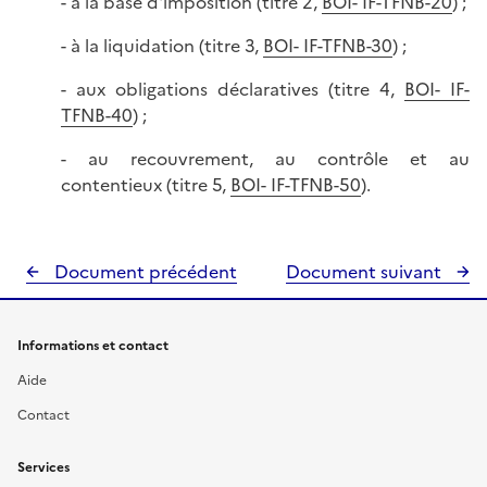
- à la base d'imposition (titre 2,
BOI- IF-TFNB-20
) ;
- à la liquidation (titre 3,
BOI- IF-TFNB-30
) ;
- aux obligations déclaratives (titre 4,
BOI- IF-
TFNB-40
) ;
- au recouvrement, au contrôle et au
contentieux (titre 5,
BOI- IF-TFNB-50
).
Document précédent
Document suivant
Informations et contact
Aide
Contact
Services