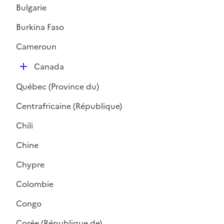
l
Bulgarie
i
Burkina Faso
e
r
Cameroun
D
Canada
é
Québec (Province du)
p
l
Centrafricaine (République)
i
Chili
e
r
Chine
Chypre
Colombie
Congo
Corée (République de)