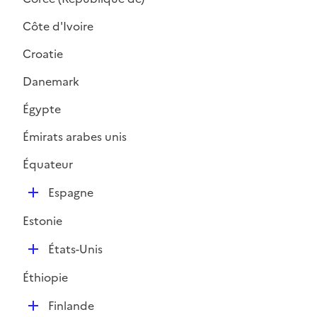
Côte d'Ivoire
Croatie
Danemark
Égypte
Émirats arabes unis
Équateur
D
Espagne
é
Estonie
p
l
D
États-Unis
i
é
e
Éthiopie
p
r
l
D
Finlande
i