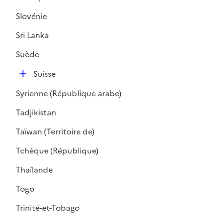
r
Slovénie
Sri Lanka
Suède
D
Suisse
é
Syrienne (République arabe)
p
l
Tadjikistan
i
Taïwan (Territoire de)
e
r
Tchèque (République)
Thaïlande
Togo
Trinité-et-Tobago