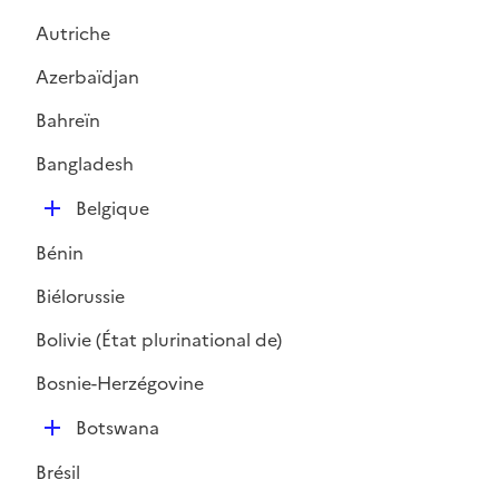
Autriche
Azerbaïdjan
Bahreïn
Bangladesh
D
Belgique
é
Bénin
p
l
Biélorussie
i
Bolivie (État plurinational de)
e
r
Bosnie-Herzégovine
D
Botswana
é
Brésil
p