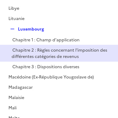
é
Libye
p
l
Lituanie
i
R
e
Luxembourg
e
r
Chapitre 1 : Champ d'application
p
l
Chapitre 2 : Règles concernant l'imposition des
i
différentes catégories de revenus
e
Chapitre 3 : Dispositions diverses
r
Macédoine (Ex-République Yougoslave de)
Madagascar
Malaisie
Mali