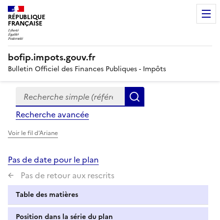
RÉPUBLIQUE
FRANÇAISE
bofip.impots.gouv.fr
Bulletin Officiel des Finances Publiques - Impôts
Recherche simple (références, mots clés, partie du titre
Formulaire
Rechercher
de
Recherche avancée
recherche
Voir le fil d'Ariane
Pas de date pour le plan
Pas de retour aux rescrits
Table des matières
Position dans la série du plan