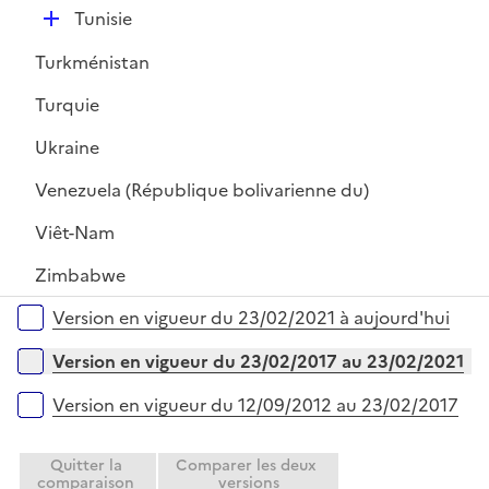
D
Tunisie
é
Turkménistan
p
l
Turquie
i
Ukraine
e
r
Venezuela (République bolivarienne du)
Viêt-Nam
Zimbabwe
Versions sur la période
Version en vigueur du 23/02/2021 à aujourd'hui
Version en vigueur du 23/02/2017 au 23/02/2021
Version en vigueur du 12/09/2012 au 23/02/2017
Quitter la
Comparer les deux
comparaison
versions