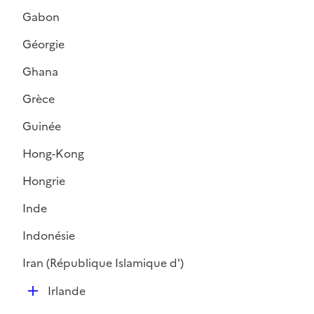
é
e
Gabon
p
r
l
Géorgie
i
Ghana
e
r
Grèce
Guinée
Hong-Kong
Hongrie
Inde
Indonésie
Iran (République Islamique d')
D
Irlande
é