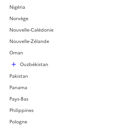
Nigéria
Norvège
Nouvelle-Calédonie
Nouvelle-Zélande
Oman
D
Ouzbékistan
é
Pakistan
p
l
Panama
i
Pays-Bas
e
r
Philippines
Pologne