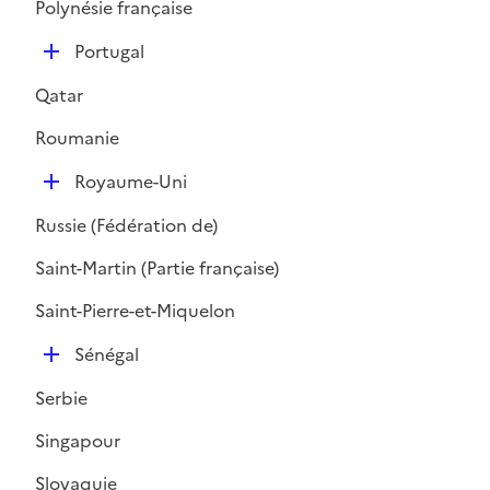
Polynésie française
D
Portugal
é
Qatar
p
l
Roumanie
i
D
e
Royaume-Uni
é
r
Russie (Fédération de)
p
l
Saint-Martin (Partie française)
i
Saint-Pierre-et-Miquelon
e
r
D
Sénégal
é
Serbie
p
l
Singapour
i
Slovaquie
e