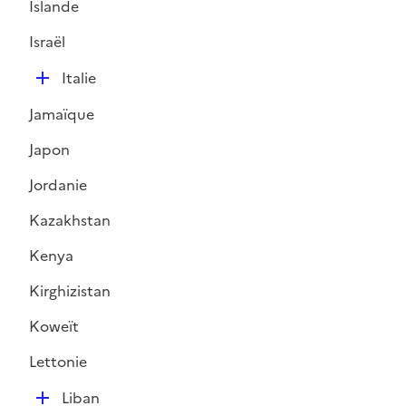
Islande
p
l
Israël
i
D
e
Italie
é
r
Jamaïque
p
l
Japon
i
Jordanie
e
r
Kazakhstan
Kenya
Kirghizistan
Koweït
Lettonie
D
Liban