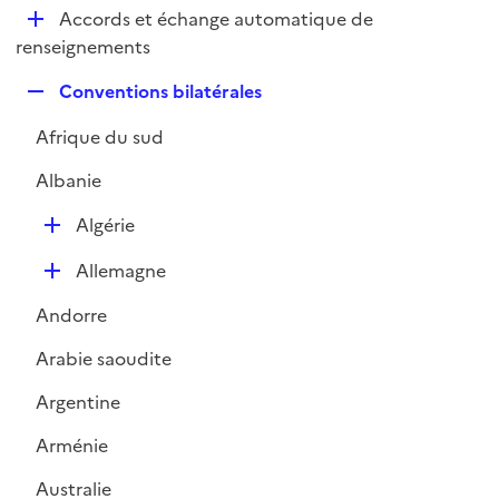
l
D
Accords et échange automatique de
p
i
é
renseignements
l
e
p
i
r
R
Conventions bilatérales
l
e
e
i
r
Afrique du sud
p
e
l
r
Albanie
i
e
D
Algérie
r
é
D
Allemagne
p
é
l
Andorre
p
i
l
e
Arabie saoudite
i
r
Argentine
e
r
Arménie
Australie