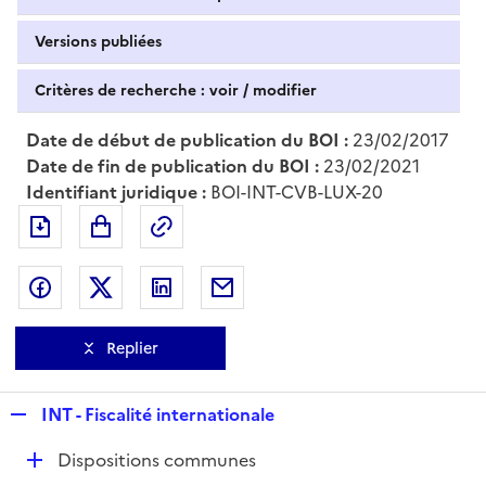
Versions publiées
Critères de recherche : voir / modifier
Date de début de publication du BOI :
23/02/2017
Date de fin de publication du BOI :
23/02/2021
Identifiant juridique :
BOI-INT-CVB-LUX-20
Exporter le document au format pdf
Permalien : adresse web de ce doc
Partager sur Facebook
Partager sur Twitter
Partager sur LinkedIn
Partager par messagerie
Replier
R
INT - Fiscalité internationale
e
D
Dispositions communes
p
é