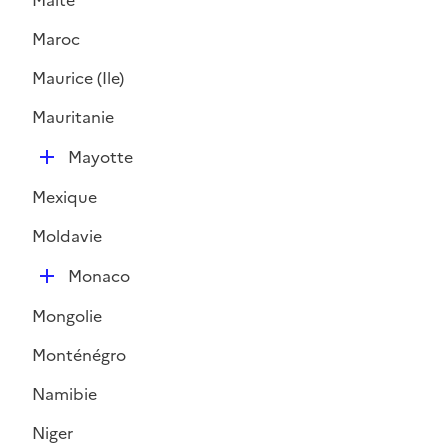
Malte
Maroc
Maurice (Ile)
Mauritanie
D
Mayotte
é
Mexique
p
l
Moldavie
i
D
e
Monaco
é
r
Mongolie
p
l
Monténégro
i
Namibie
e
r
Niger