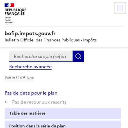
RÉPUBLIQUE
FRANÇAISE
bofip.impots.gouv.fr
Bulletin Officiel des Finances Publiques - Impôts
Recherche simple (références, mots clés, partie du titre
Formulaire
Rechercher
de
Recherche avancée
recherche
Voir le fil d'Ariane
Pas de date pour le plan
Pas de retour aux rescrits
Table des matières
Position dans la série du plan