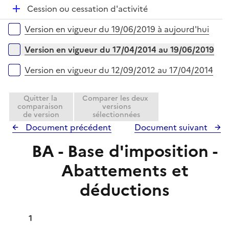
e
D
Cession ou cessation d'activité
p
r
é
l
Versions sur la période
Version en vigueur du 19/06/2019 à aujourd'hui
p
i
l
e
Version en vigueur du 17/04/2014 au 19/06/2019
i
r
e
Version en vigueur du 12/09/2012 au 17/04/2014
r
Quitter la
Comparer les deux
comparaison
versions
de version
sélectionnées
Document précédent
Document suivant
BA - Base d'imposition -
Abattements et
déductions
1