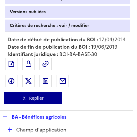
Versions publiées
Critères de recherche : voir / modifier
Date de début de publication du BOI :
17/04/2014
Date de fin de publication du BOI :
19/06/2019
Identifiant juridique :
BOI-BA-BASE-30
Exporter le document au format pdf
Permalien : adresse web de ce doc
Partager sur Facebook
Partager sur Twitter
Partager sur LinkedIn
Partager par messagerie
Replier
R
BA - Bénéfices agricoles
e
D
Champ d'application
p
é