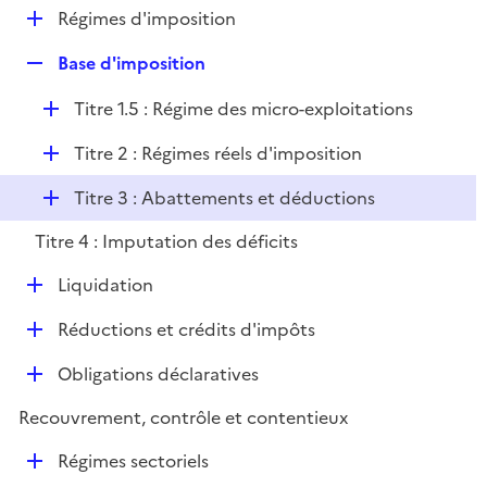
l
D
Régimes d'imposition
p
i
é
l
e
R
Base d'imposition
p
i
r
e
l
e
D
Titre 1.5 : Régime des micro-exploitations
p
i
r
é
l
e
D
Titre 2 : Régimes réels d'imposition
p
i
r
é
l
e
D
Titre 3 : Abattements et déductions
p
i
r
é
l
e
Titre 4 : Imputation des déficits
p
i
r
l
e
D
Liquidation
i
r
é
e
D
Réductions et crédits d'impôts
p
r
é
l
D
Obligations déclaratives
p
i
é
l
e
Recouvrement, contrôle et contentieux
p
i
r
l
e
D
Régimes sectoriels
i
r
é