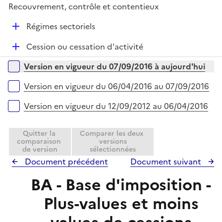
l
e
Recouvrement, contrôle et contentieux
p
i
r
l
e
D
Régimes sectoriels
i
r
é
e
D
Cession ou cessation d'activité
p
r
é
l
Versions sur la période
Version en vigueur du 07/09/2016 à aujourd'hui
p
i
l
e
Version en vigueur du 06/04/2016 au 07/09/2016
i
r
e
Version en vigueur du 12/09/2012 au 06/04/2016
r
Quitter la
Comparer les deux
comparaison
versions
de version
sélectionnées
Document précédent
Document suivant
BA - Base d'imposition -
Plus-values et moins