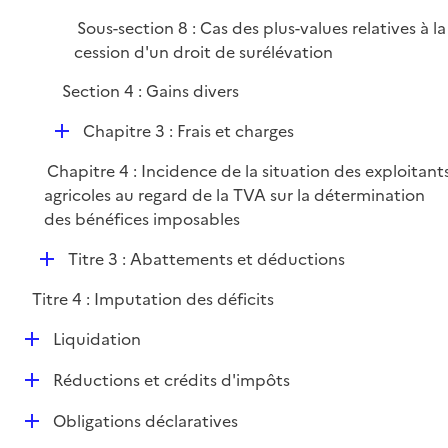
Sous-section 8 : Cas des plus-values relatives à la
cession d'un droit de surélévation
Section 4 : Gains divers
D
Chapitre 3 : Frais et charges
é
Chapitre 4 : Incidence de la situation des exploitant
p
agricoles au regard de la TVA sur la détermination
l
des bénéfices imposables
i
e
D
Titre 3 : Abattements et déductions
r
é
Titre 4 : Imputation des déficits
p
l
D
Liquidation
i
é
e
D
Réductions et crédits d'impôts
p
r
é
l
D
Obligations déclaratives
p
i
é