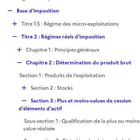
i
é
l
e
R
Base d'imposition
p
i
r
e
l
e
D
Titre 1.5 : Régime des micro-exploitations
p
i
r
é
l
e
R
Titre 2 : Régimes réels d'imposition
p
i
r
e
l
e
D
Chapitre 1 : Principes généraux
p
i
r
é
l
e
R
Chapitre 2 : Détermination du produit brut
p
i
r
e
l
e
Section 1 : Produits de l'exploitation
p
i
r
l
e
D
Section 2 : Stocks
i
r
é
e
R
Section 3 : Plus et moins-values de cession
p
r
e
d'éléments d'actif
l
p
i
Sous-section 1 : Qualification de la plus ou moins
l
e
value réalisée
i
r
e