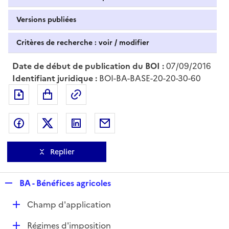
Versions publiées
Critères de recherche : voir / modifier
Date de début de publication du BOI :
07/09/2016
Identifiant juridique :
BOI-BA-BASE-20-20-30-60
Exporter le document au format pdf
Permalien : adresse web de ce doc
Partager sur Facebook
Partager sur Twitter
Partager sur LinkedIn
Partager par messagerie
Replier
R
BA - Bénéfices agricoles
e
D
Champ d'application
p
é
l
D
Régimes d'imposition
p