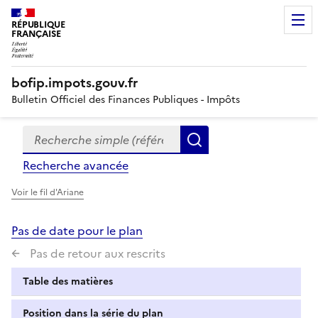
RÉPUBLIQUE
FRANÇAISE
bofip.impots.gouv.fr
Bulletin Officiel des Finances Publiques - Impôts
Recherche simple (références, mots clés, partie du titre
Formulaire
Rechercher
de
Recherche avancée
recherche
Voir le fil d'Ariane
Pas de date pour le plan
Pas de retour aux rescrits
Table des matières
Position dans la série du plan