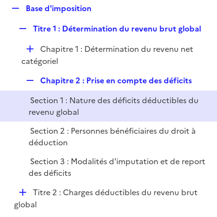
l
R
Base d'imposition
p
i
e
l
e
R
Titre 1 : Détermination du revenu brut global
p
i
r
e
l
e
D
Chapitre 1 : Détermination du revenu net
p
i
r
é
catégoriel
l
e
p
i
r
R
Chapitre 2 : Prise en compte des déficits
l
e
e
i
r
Section 1 : Nature des déficits déductibles du
p
e
revenu global
l
r
i
Section 2 : Personnes bénéficiaires du droit à
e
déduction
r
Section 3 : Modalités d'imputation et de report
des déficits
D
Titre 2 : Charges déductibles du revenu brut
é
global
p