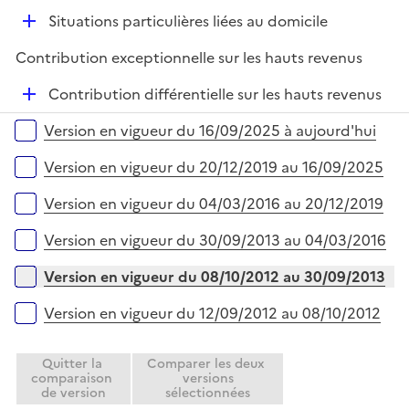
é
D
Situations particulières liées au domicile
p
é
l
Contribution exceptionnelle sur les hauts revenus
p
i
l
e
D
Contribution différentielle sur les hauts revenus
i
r
é
Versions sur la période
e
Version en vigueur du 16/09/2025 à aujourd'hui
p
r
l
Version en vigueur du 20/12/2019 au 16/09/2025
i
e
Version en vigueur du 04/03/2016 au 20/12/2019
r
Version en vigueur du 30/09/2013 au 04/03/2016
Version en vigueur du 08/10/2012 au 30/09/2013
Version en vigueur du 12/09/2012 au 08/10/2012
Quitter la
Comparer les deux
comparaison
versions
de version
sélectionnées