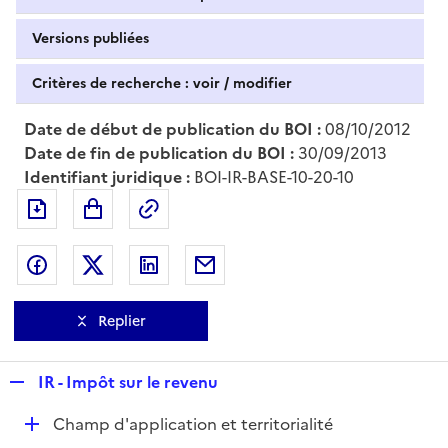
Versions publiées
Critères de recherche : voir / modifier
Date de début de publication du BOI :
08/10/2012
Date de fin de publication du BOI :
30/09/2013
Identifiant juridique :
BOI-IR-BASE-10-20-10
Exporter le document au format pdf
Permalien : adresse web de ce doc
Partager sur Facebook
Partager sur Twitter
Partager sur LinkedIn
Partager par messagerie
Replier
R
IR - Impôt sur le revenu
e
D
Champ d'application et territorialité
p
é