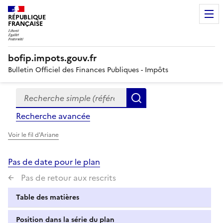
RÉPUBLIQUE
FRANÇAISE
bofip.impots.gouv.fr
Bulletin Officiel des Finances Publiques - Impôts
Recherche simple (références, mots clés, partie du titre
Formulaire
Rechercher
de
Recherche avancée
recherche
Voir le fil d'Ariane
Pas de date pour le plan
Pas de retour aux rescrits
Table des matières
Position dans la série du plan