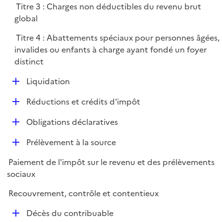
Titre 3 : Charges non déductibles du revenu brut
l
global
i
e
Titre 4 : Abattements spéciaux pour personnes âgées,
r
invalides ou enfants à charge ayant fondé un foyer
distinct
D
Liquidation
é
D
Réductions et crédits d'impôt
p
é
l
D
Obligations déclaratives
p
i
é
l
e
D
Prélèvement à la source
p
i
r
é
l
e
Paiement de l'impôt sur le revenu et des prélèvements
p
i
r
sociaux
l
e
i
r
Recouvrement, contrôle et contentieux
e
D
r
Décès du contribuable