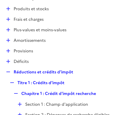
i
é
l
e
D
Produits et stocks
p
i
r
é
l
e
D
Frais et charges
p
i
r
é
l
e
D
Plus-values et moins-values
p
i
r
é
l
e
D
Amortissements
p
i
r
é
l
e
D
Provisions
p
i
r
é
l
e
D
Déficits
p
i
r
é
l
e
R
Réductions et crédits d'impôt
p
i
r
e
l
e
R
Titre 1 : Crédits d'impôt
p
i
r
e
l
e
R
Chapitre 1 : Crédit d'impôt recherche
p
i
r
e
l
e
D
Section 1 : Champ d'application
p
i
r
é
l
e
D
Section 2 : Dépenses de recherche éligibles