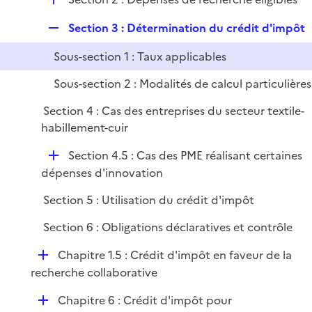
p
i
r
é
l
e
R
Section 3 : Détermination du crédit d'impôt
p
i
r
e
l
e
Sous-section 1 : Taux applicables
p
i
r
l
e
Sous-section 2 : Modalités de calcul particulières
i
r
Section 4 : Cas des entreprises du secteur textile-
e
habillement-cuir
r
D
Section 4.5 : Cas des PME réalisant certaines
é
dépenses d'innovation
p
Section 5 : Utilisation du crédit d'impôt
l
i
Section 6 : Obligations déclaratives et contrôle
e
D
Chapitre 1.5 : Crédit d'impôt en faveur de la
r
é
recherche collaborative
p
D
Chapitre 6 : Crédit d'impôt pour
l