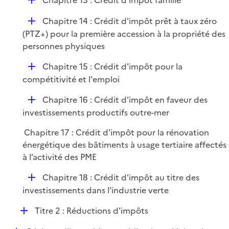
Chapitre 13 : Crédit d'impôt famille
e
é
r
D
Chapitre 14 : Crédit d'impôt prêt à taux zéro
p
é
(PTZ+) pour la première accession à la propriété des
l
p
personnes physiques
i
l
e
D
Chapitre 15 : Crédit d'impôt pour la
i
r
é
compétitivité et l'emploi
e
p
r
D
Chapitre 16 : Crédit d'impôt en faveur des
l
é
investissements productifs outre-mer
i
p
e
Chapitre 17 : Crédit d'impôt pour la rénovation
l
r
énergétique des bâtiments à usage tertiaire affectés
i
à l’activité des PME
e
r
D
Chapitre 18 : Crédit d'impôt au titre des
é
investissements dans l'industrie verte
p
D
Titre 2 : Réductions d'impôts
l
é
i