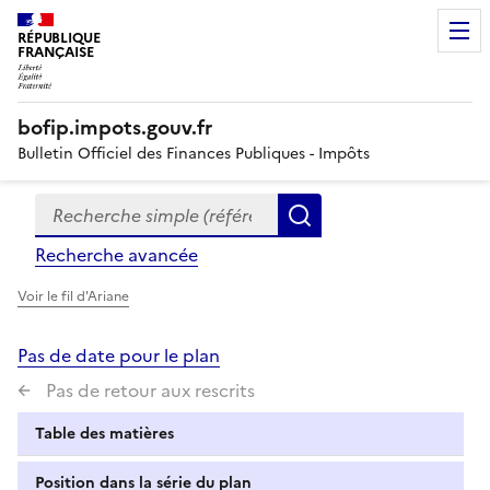
RÉPUBLIQUE
FRANÇAISE
bofip.impots.gouv.fr
Bulletin Officiel des Finances Publiques - Impôts
Recherche simple (références, mots clés, partie du titre
Formulaire
Rechercher
de
Recherche avancée
recherche
Voir le fil d'Ariane
Pas de date pour le plan
Pas de retour aux rescrits
Table des matières
Position dans la série du plan