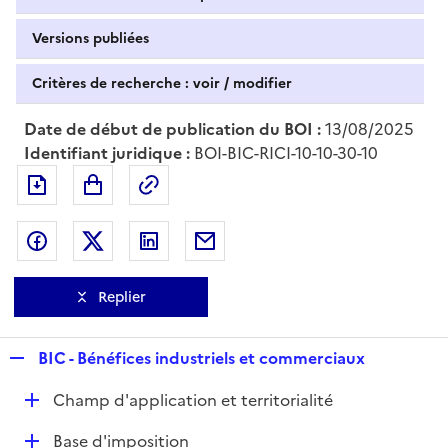
Versions publiées
Critères de recherche : voir / modifier
Date de début de publication du BOI :
13/08/2025
Identifiant juridique :
BOI-BIC-RICI-10-10-30-10
Exporter le document au format pdf
Permalien : adresse web de ce doc
Partager sur Facebook
Partager sur Twitter
Partager sur LinkedIn
Partager par messagerie
Replier
R
BIC - Bénéfices industriels et commerciaux
e
D
Champ d'application et territorialité
p
é
l
D
Base d'imposition
p