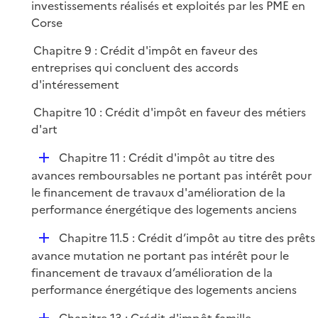
é
investissements réalisés et exploités par les PME en
i
p
Corse
e
l
r
Chapitre 9 : Crédit d'impôt en faveur des
i
entreprises qui concluent des accords
e
d'intéressement
r
Chapitre 10 : Crédit d'impôt en faveur des métiers
d'art
D
Chapitre 11 : Crédit d'impôt au titre des
é
avances remboursables ne portant pas intérêt pour
p
le financement de travaux d'amélioration de la
l
performance énergétique des logements anciens
i
D
Chapitre 11.5 : Crédit d’impôt au titre des prêts
e
é
avance mutation ne portant pas intérêt pour le
r
p
financement de travaux d’amélioration de la
l
performance énergétique des logements anciens
i
D