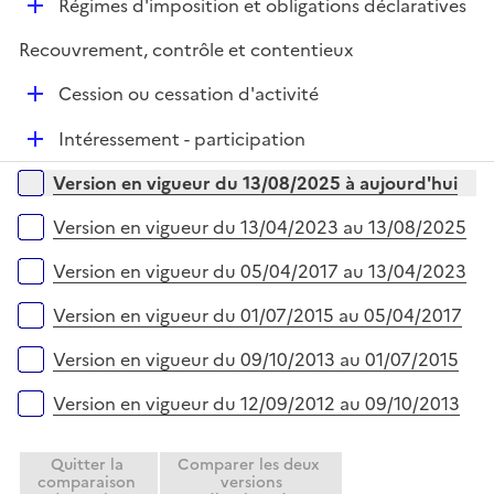
D
Régimes d'imposition et obligations déclaratives
p
e
é
l
r
Recouvrement, contrôle et contentieux
p
i
l
e
D
Cession ou cessation d'activité
i
r
é
e
D
Intéressement - participation
p
r
é
l
Versions sur la période
Version en vigueur du 13/08/2025 à aujourd'hui
p
i
l
e
Version en vigueur du 13/04/2023 au 13/08/2025
i
r
e
Version en vigueur du 05/04/2017 au 13/04/2023
r
Version en vigueur du 01/07/2015 au 05/04/2017
Version en vigueur du 09/10/2013 au 01/07/2015
Version en vigueur du 12/09/2012 au 09/10/2013
Quitter la
Comparer les deux
comparaison
versions