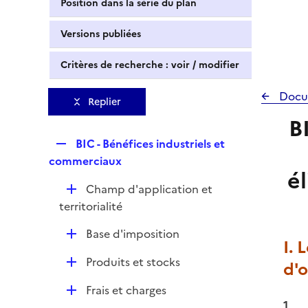
Position dans la série du plan
Versions publiées
Critères de recherche : voir / modifier
Docu
Replier
B
R
BIC - Bénéfices industriels et
e
commerciaux
él
p
D
Champ d'application et
l
é
territorialité
i
p
e
D
Base d'imposition
l
r
I. 
é
i
D
Produits et stocks
d'
p
e
é
l
r
D
Frais et charges
p
i
1
é