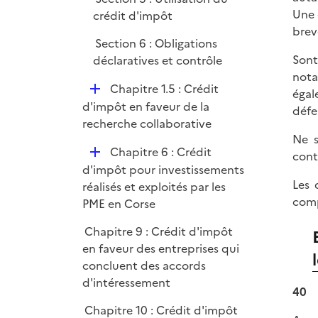
i
Une 
crédit d'impôt
e
brev
r
Section 6 : Obligations
Sont
déclaratives et contrôle
nota
D
Chapitre 1.5 : Crédit
égal
é
d'impôt en faveur de la
défe
p
recherche collaborative
Ne s
l
D
Chapitre 6 : Crédit
cont
i
é
d'impôt pour investissements
e
Les 
p
réalisés et exploités par les
r
comp
l
PME en Corse
i
Chapitre 9 : Crédit d'impôt
e
en faveur des entreprises qui
r
concluent des accords
d'intéressement
40
Chapitre 10 : Crédit d'impôt