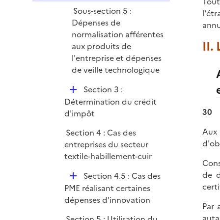
Tout
Sous-section 5 :
l'ét
Dépenses de
annu
normalisation afférentes
II.
aux produits de
l'entreprise et dépenses
de veille technologique
D
Section 3 :
é
Détermination du crédit
30
p
d'impôt
l
Aux
Section 4 : Cas des
i
d'ob
entreprises du secteur
e
textile-habillement-cuir
r
Cons
de d
D
Section 4.5 : Cas des
cert
é
PME réalisant certaines
p
dépenses d'innovation
Par 
l
auta
Section 5 : Utilisation du