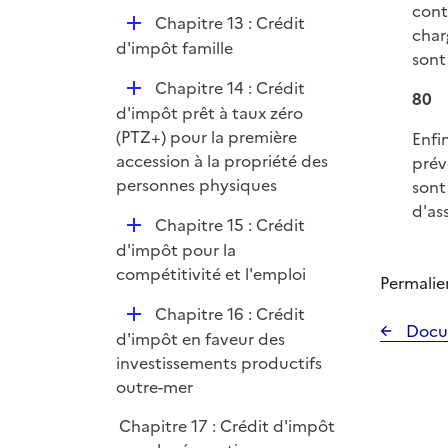
cont
D
Chapitre 13 : Crédit
char
é
d'impôt famille
sont
p
D
Chapitre 14 : Crédit
l
80
é
d'impôt prêt à taux zéro
i
p
(PTZ+) pour la première
Enfi
e
l
accession à la propriété des
prév
r
i
personnes physiques
sont
e
d'as
D
Chapitre 15 : Crédit
r
é
d'impôt pour la
p
compétitivité et l'emploi
Permalie
l
D
Chapitre 16 : Crédit
i
Docu
é
d'impôt en faveur des
e
p
investissements productifs
r
l
outre-mer
i
Chapitre 17 : Crédit d'impôt
e