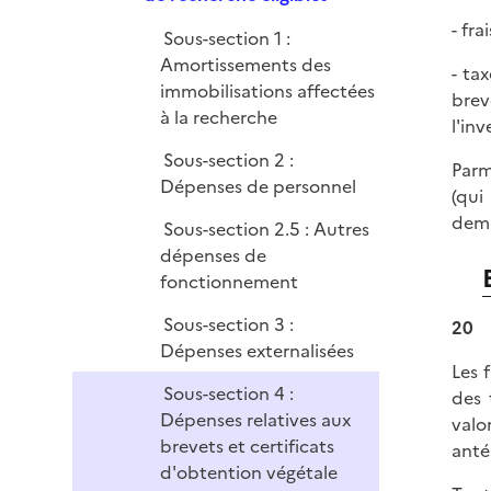
i
p
e
- fra
Sous-section 1 :
l
r
Amortissements des
i
- ta
immobilisations affectées
e
brev
à la recherche
r
l'inv
Sous-section 2 :
Parm
Dépenses de personnel
(qui
dema
Sous-section 2.5 : Autres
dépenses de
fonctionnement
Sous-section 3 :
20
Dépenses externalisées
Les 
Sous-section 4 :
des 
Dépenses relatives aux
valo
brevets et certificats
antér
d'obtention végétale