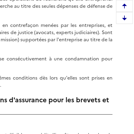
erche au titre des seules dépenses de défense de
R
e
D
m
s en contrefaçon menées par les entreprises, et
e
o
res de justice (avocats, experts judiciaires). Sont
s
n
mission) supportées par l'entreprise au titre de la
c
t
e
e
n
prise consécutivement à une condamnation pour
r
d
e
r
n
êmes conditions dès lors qu'elles sont prises en
e
h
.
e
a
n
u
ns d'assurance pour les brevets et
b
t
a
d
s
e
d
l
e
a