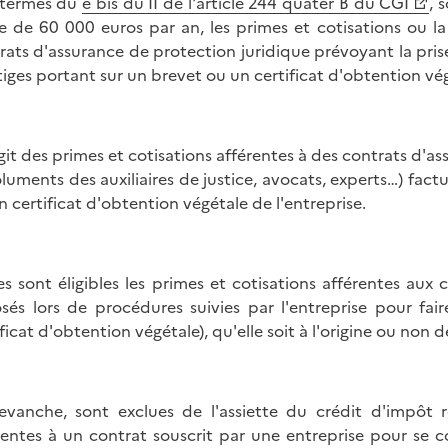
 termes du
e bis du II de l'article 244 quater B du CGI
, 
te de 60 000 euros par an, les primes et cotisations ou l
rats d'assurance de protection juridique prévoyant la pri
itiges portant sur un brevet ou un certificat d'obtention végé
'agit des primes et cotisations afférentes à des contrats d'a
luments des auxiliaires de justice, avocats, experts…) factu
n certificat d'obtention végétale de l'entreprise.
es sont éligibles les primes et cotisations afférentes aux 
sés lors de procédures suivies par l'entreprise pour fai
ificat d'obtention végétale), qu'elle soit à l'origine ou non 
evanche, sont exclues de l'assiette du crédit d'impôt r
rentes à un contrat souscrit par une entreprise pour se