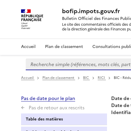
bofip.impots.gouv.fr
RÉPUBLIQUE
Bulletin Officiel des Finances Publ
FRANÇAISE
Le site des commentaires officiels des d
de la direction générale des Finances p
Accueil
Plan de classement
Consultations publi
Recherche simple (références, mots clés, partie 
Formulaire
de
recherche
Accueil
Plan de classement
BIC
RICI
BIC - Rédu
Pas de date pour le plan
Date de 
Date de 
Pas de retour aux rescrits
Identifia
Table des matières