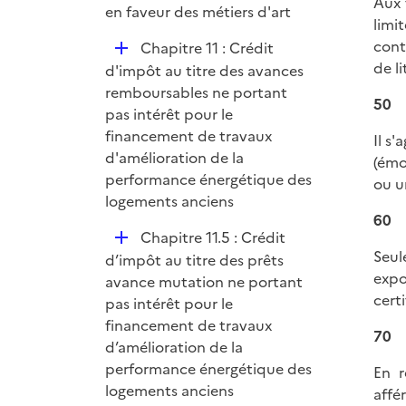
Aux
en faveur des métiers d'art
limi
cont
D
Chapitre 11 : Crédit
de l
é
d'impôt au titre des avances
p
remboursables ne portant
50
l
pas intérêt pour le
i
financement de travaux
Il s
e
d'amélioration de la
(émo
r
performance énergétique des
ou u
logements anciens
60
D
Chapitre 11.5 : Crédit
Seul
é
d’impôt au titre des prêts
expo
p
avance mutation ne portant
cert
l
pas intérêt pour le
i
financement de travaux
70
e
d’amélioration de la
r
performance énergétique des
En r
logements anciens
affé