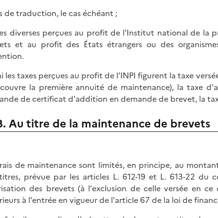
is de traduction, le cas échéant ;
xes diverses perçues au profit de l'Institut national de la p
ets et au profit des États étrangers ou des organisme
ention.
i les taxes perçues au profit de l'INPI figurent la taxe 
 couvre la première annuité de maintenance), la taxe d'
nde de certificat d'addition en demande de brevet, la taxe
B. Au titre de la maintenance de brevets
frais de maintenance sont limités, en principe, au montan
titres, prévue par les articles L. 612-19 et L. 613-22 du 
risation des brevets (à l'exclusion de celle versée en ce 
ieurs à l'entrée en vigueur de l'article 67 de la loi de finan