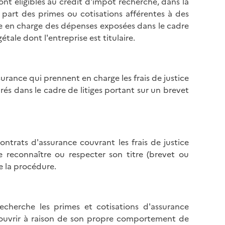
sont éligibles au crédit d'impôt recherche, dans la
l
p
a part des primes ou cotisations afférentes à des
a
a
se en charge des dépenses exposées dans le cadre
p
g
tale dont l'entreprise est titulaire.
a
e
g
e
ssurance qui prennent en charge les frais de justice
rés dans le cadre de litiges portant sur un brevet
contrats d'assurance couvrant les frais de justice
re reconnaître ou respecter son titre (brevet ou
de la procédure.
echerche les primes et cotisations d'assurance
 couvrir à raison de son propre comportement de