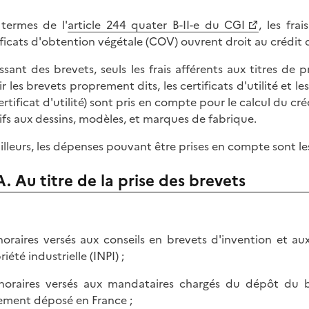
termes de l'
article 244 quater B-II-e du CGI
, les fr
ificats d'obtention végétale (COV) ouvrent droit au crédit
issant des brevets, seuls les frais afférents aux titres de 
ir les brevets proprement dits, les certificats d'utilité et l
ertificat d'utilité) sont pris en compte pour le calcul du c
tifs aux dessins, modèles, et marques de fabrique.
ailleurs, les dépenses pouvant être prises en compte sont les
A. Au titre de la prise des brevets
noraires versés aux conseils en brevets d'invention et au
iété industrielle (INPI) ;
noraires versés aux mandataires chargés du dépôt du br
ement déposé en France ;