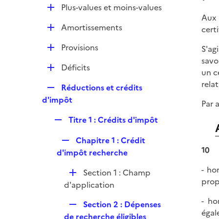
l
e
D
Plus-values et moins-values
p
i
r
Aux 
é
l
e
D
Amortissements
cert
p
i
r
é
l
e
D
Provisions
S'ag
p
i
r
é
savo
l
e
D
Déficits
p
un c
i
r
é
l
rela
e
R
Réductions et crédits
p
i
r
e
d'impôt
l
Par 
e
p
i
r
R
Titre 1 : Crédits d'impôt
l
e
e
i
r
R
Chapitre 1 : Crédit
p
e
10
e
d'impôt recherche
l
r
p
i
- ho
D
Section 1 : Champ
l
e
propr
é
d'application
i
r
p
e
- ho
R
Section 2 : Dépenses
l
r
égal
e
de recherche éligibles