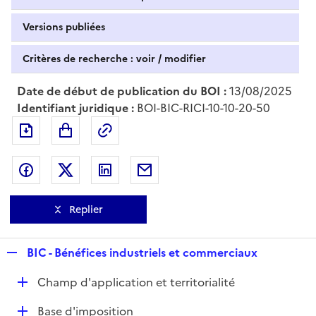
Versions publiées
Critères de recherche : voir / modifier
Date de début de publication du BOI :
13/08/2025
Identifiant juridique :
BOI-BIC-RICI-10-10-20-50
Exporter le document au format pdf
Permalien : adresse web de ce doc
Partager sur Facebook
Partager sur Twitter
Partager sur LinkedIn
Partager par messagerie
Replier
R
BIC - Bénéfices industriels et commerciaux
e
D
Champ d'application et territorialité
p
é
l
D
Base d'imposition
p