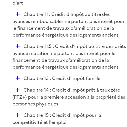
d'art
D
Chapitre 11 : Crédit d'impôt au titre des
é
avances remboursables ne portant pas intérêt pour
p
le financement de travaux d'amélioration de la
l
performance énergétique des logements anciens
i
D
Chapitre 11.5 : Crédit d’impôt au titre des prêts
e
é
avance mutation ne portant pas intérêt pour le
r
p
financement de travaux d’amélioration de la
l
performance énergétique des logements anciens
i
D
Chapitre 13 : Crédit d'impôt famille
e
é
r
D
Chapitre 14 : Crédit d'impôt prêt à taux zéro
p
é
(PTZ+) pour la première accession à la propriété des
l
p
personnes physiques
i
l
e
D
Chapitre 15 : Crédit d'impôt pour la
i
r
é
compétitivité et l'emploi
e