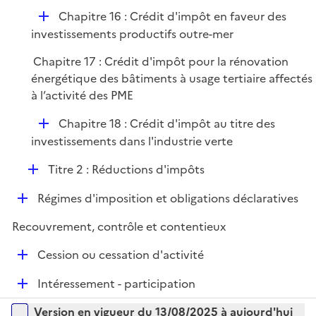
p
r
D
Chapitre 16 : Crédit d'impôt en faveur des
l
é
investissements productifs outre-mer
i
p
e
Chapitre 17 : Crédit d'impôt pour la rénovation
l
r
énergétique des bâtiments à usage tertiaire affectés
i
à l’activité des PME
e
r
D
Chapitre 18 : Crédit d'impôt au titre des
é
investissements dans l'industrie verte
p
D
Titre 2 : Réductions d'impôts
l
é
i
D
Régimes d'imposition et obligations déclaratives
p
e
é
l
r
Recouvrement, contrôle et contentieux
p
i
l
e
D
Cession ou cessation d'activité
i
r
é
e
D
Intéressement - participation
p
r
é
l
Versions sur la période
Version en vigueur du 13/08/2025 à aujourd'hui