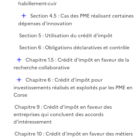
habillement-cuir
l
i
D
Section 4.5 : Cas des PME réalisant certaines
e
é
dépenses d'innovation
r
p
Section 5 : Utilisation du crédit d'impôt
l
i
Section 6 : Obligations déclaratives et contrôle
e
D
Chapitre 1.5 : Crédit d'impôt en faveur de la
r
é
recherche collaborative
p
D
Chapitre 6 : Crédit d'impôt pour
l
é
investissements réalisés et exploités par les PME en
i
p
Corse
e
l
r
Chapitre 9 : Crédit d'impôt en faveur des
i
entreprises qui concluent des accords
e
d'intéressement
r
Chapitre 10 : Crédit d'impôt en faveur des métiers