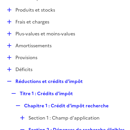
i
é
l
e
D
Produits et stocks
p
i
r
é
l
e
D
Frais et charges
p
i
r
é
l
e
D
Plus-values et moins-values
p
i
r
é
l
e
D
Amortissements
p
i
r
é
l
e
D
Provisions
p
i
r
é
l
e
D
Déficits
p
i
r
é
l
e
R
Réductions et crédits d'impôt
p
i
r
e
l
e
R
Titre 1 : Crédits d'impôt
p
i
r
e
l
e
R
Chapitre 1 : Crédit d'impôt recherche
p
i
r
e
l
e
D
Section 1 : Champ d'application
p
i
r
é
l
e
R
Section 2 : Dépenses de recherche éligibles