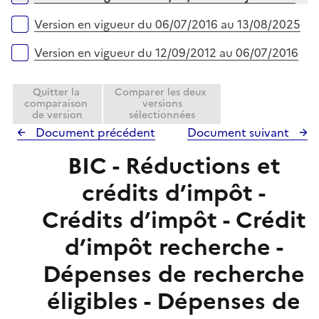
p
i
l
e
Version en vigueur du 06/07/2016 au 13/08/2025
i
r
e
Version en vigueur du 12/09/2012 au 06/07/2016
r
Quitter la
Comparer les deux
comparaison
versions
de version
sélectionnées
Document précédent
Document suivant
BIC - Réductions et
crédits d’impôt -
Crédits d’impôt - Crédit
d’impôt recherche -
Dépenses de recherche
éligibles - Dépenses de