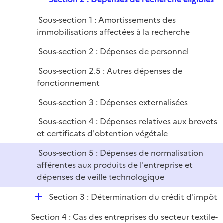
p
i
r
e
l
e
Sous-section 1 : Amortissements des
p
i
r
immobilisations affectées à la recherche
l
e
i
r
Sous-section 2 : Dépenses de personnel
e
Sous-section 2.5 : Autres dépenses de
r
fonctionnement
Sous-section 3 : Dépenses externalisées
Sous-section 4 : Dépenses relatives aux brevets
et certificats d'obtention végétale
Sous-section 5 : Dépenses de normalisation
afférentes aux produits de l'entreprise et
dépenses de veille technologique
D
Section 3 : Détermination du crédit d'impôt
é
Section 4 : Cas des entreprises du secteur textile-
p