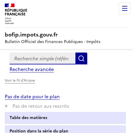
RÉPUBLIQUE
FRANÇAISE
bofip.impots.gouv.fr
Bulletin Officiel des Finances Publiques - Impôts
Recherche simple (références, mots clés, partie du titre
Formulaire
Rechercher
de
Recherche avancée
recherche
Voir le fil d'Ariane
Pas de date pour le plan
Pas de retour aux rescrits
Table des matières
Position dans la série du plan