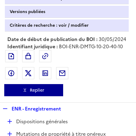
Versions publiées
Critères de recherche : voir / modifier
Date de début de publication du BOI :
30/05/2024
Identifiant juridique :
BOI-ENR-DMTG-10-20-40-10
Exporter le document au format pdf
Permalien : adresse web de ce doc
Partager sur Facebook
Partager sur Twitter
Partager sur LinkedIn
Partager par messagerie
Replier
R
ENR - Enregistrement
e
D
Dispositions générales
p
é
l
D
Mutations de propriété à titre onéreux
p