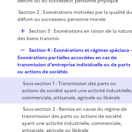
défunt ou du successeur, personne physique
e
r
Section 2 : Exonérations motivées par la qualité d
défunt ou successeur, personne morale
D
Section 3 : Exonérations en raison de la natur
é
des biens transmis
p
R
Section 4 : Exonérations et régimes spéciaux -
l
e
Exonérations partielles accordées en cas de
i
p
transmission d'entreprise individuelle ou de parts
e
l
ou actions de sociétés
r
i
Sous-section 1 : Transmission des parts ou
e
actions de société ayant une activité industrielle
r
commerciale, artisanale, agricole ou libérale
Sous-section 2 : Remise en cause du régime de
transmission des parts ou actions de société
ayant une activité industrielle, commerciale,
artisanale, agricole ou libérale