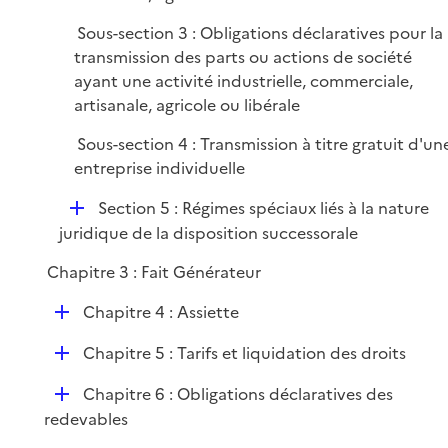
Sous-section 3 : Obligations déclaratives pour la
transmission des parts ou actions de société
ayant une activité industrielle, commerciale,
artisanale, agricole ou libérale
Sous-section 4 : Transmission à titre gratuit d'un
entreprise individuelle
D
Section 5 : Régimes spéciaux liés à la nature
é
juridique de la disposition successorale
p
Chapitre 3 : Fait Générateur
l
i
D
Chapitre 4 : Assiette
e
é
r
D
Chapitre 5 : Tarifs et liquidation des droits
p
é
l
D
Chapitre 6 : Obligations déclaratives des
p
i
é
redevables
l
e
p