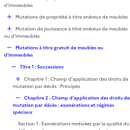
i
é
d'immeubles
l
e
p
i
r
D
Mutations de propriété à titre onéreux de meubles
l
e
é
i
r
D
Mutation de jouissance à titre onéreux de meubles
p
e
é
ou d'immeubles
l
r
p
i
R
Mutations à titre gratuit de meubles ou
l
e
e
d'immeubles
i
r
p
e
R
Titre 1 : Successions
l
r
e
i
D
Chapitre 1 : Champ d'application des droits de
p
e
é
mutation par décès : Principes
l
r
p
i
R
Chapitre 2 : Champ d'application des droits de
l
e
e
mutation par décès : exonérations et régimes
i
r
p
spéciaux
e
l
r
Section 1 : Exonérations motivées par la qualité du
i