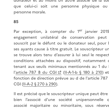
donateur et au moins un autre associé de la soc
que celui-ci soit une personne physique ou
personne morale.
85
er
Par exception, à compter du 1
janvier 2019
engagement unilatéral de conservation peut
souscrit par le défunt ou le donateur seul, pour l
ses ayants cause à titre gratuit. Le souscripteur u
se trouve alors tenu d’assurer à lui seul le respec
conditions attachées au dispositif, notamment c
tenant aux seuils minimaux mentionnés au 1 du
l'
article 787 B du CGI
(
II-A-1-b § 180 à 210
) e
fonction de direction prévue au d de l'article 787
CGI (
II-A-2 § 270 à 290
).
Il est précisé que le souscripteur unique peut être 
bien l’associé d'une société unipersonnelle 
associé majoritaire ou minoritaire, sous réser