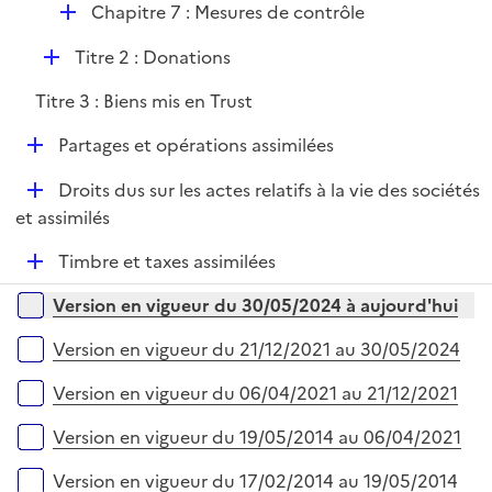
i
r
D
Chapitre 7 : Mesures de contrôle
l
e
é
i
r
D
Titre 2 : Donations
p
e
é
l
r
Titre 3 : Biens mis en Trust
p
i
l
e
D
Partages et opérations assimilées
i
r
é
e
D
Droits dus sur les actes relatifs à la vie des sociétés
p
r
é
et assimilés
l
p
i
D
Timbre et taxes assimilées
l
e
é
i
r
Versions sur la période
Version en vigueur du 30/05/2024 à aujourd'hui
p
e
l
r
Version en vigueur du 21/12/2021 au 30/05/2024
i
e
Version en vigueur du 06/04/2021 au 21/12/2021
r
Version en vigueur du 19/05/2014 au 06/04/2021
Version en vigueur du 17/02/2014 au 19/05/2014