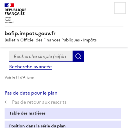
RÉPUBLIQUE
FRANÇAISE
bofip.impots.gouv.fr
Bulletin Officiel des Finances Publiques - Impôts
Recherche simple (références, mots clés, partie du titre
Formulaire
Rechercher
de
Recherche avancée
recherche
Voir le fil d'Ariane
Pas de date pour le plan
Pas de retour aux rescrits
Table des matières
Position dans la série du plan