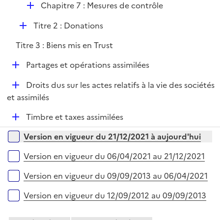
i
r
D
Chapitre 7 : Mesures de contrôle
l
e
é
i
r
D
Titre 2 : Donations
p
e
é
l
r
Titre 3 : Biens mis en Trust
p
i
l
e
D
Partages et opérations assimilées
i
r
é
e
D
Droits dus sur les actes relatifs à la vie des sociétés
p
r
é
et assimilés
l
p
i
D
Timbre et taxes assimilées
l
e
é
i
r
Versions sur la période
Version en vigueur du 21/12/2021 à aujourd'hui
p
e
l
r
Version en vigueur du 06/04/2021 au 21/12/2021
i
e
Version en vigueur du 09/09/2013 au 06/04/2021
r
Version en vigueur du 12/09/2012 au 09/09/2013