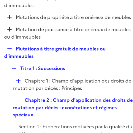
i
é
d'immeubles
l
e
p
i
r
D
Mutations de propriété à titre onéreux de meubles
l
e
é
i
r
D
Mutation de jouissance à titre onéreux de meubles
p
e
é
ou d'immeubles
l
r
p
i
R
Mutations à titre gratuit de meubles ou
l
e
e
d'immeubles
i
r
p
e
R
Titre 1 : Successions
l
r
e
i
D
Chapitre 1 : Champ d'application des droits de
p
e
é
mutation par décès : Principes
l
r
p
i
R
Chapitre 2 : Champ d'application des droits de
l
e
e
mutation par décès : exonérations et régimes
i
r
p
spéciaux
e
l
r
Section 1 : Exonérations motivées par la qualité du
i