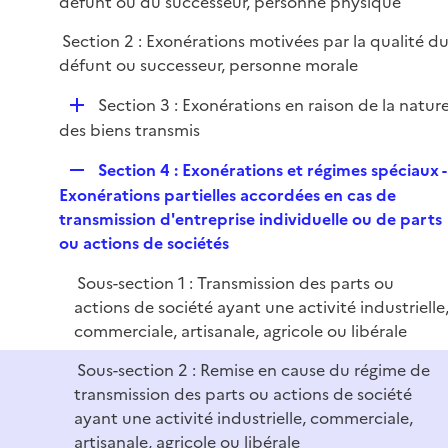
défunt ou du successeur, personne physique
e
r
Section 2 : Exonérations motivées par la qualité d
défunt ou successeur, personne morale
D
Section 3 : Exonérations en raison de la natur
é
des biens transmis
p
R
Section 4 : Exonérations et régimes spéciaux -
l
e
Exonérations partielles accordées en cas de
i
p
transmission d'entreprise individuelle ou de parts
e
l
ou actions de sociétés
r
i
Sous-section 1 : Transmission des parts ou
e
actions de société ayant une activité industrielle
r
commerciale, artisanale, agricole ou libérale
Sous-section 2 : Remise en cause du régime de
transmission des parts ou actions de société
ayant une activité industrielle, commerciale,
artisanale, agricole ou libérale