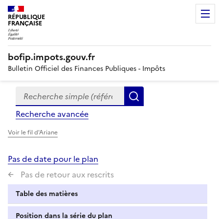
RÉPUBLIQUE
FRANÇAISE
bofip.impots.gouv.fr
Bulletin Officiel des Finances Publiques - Impôts
Recherche simple (références, mots clés, partie du titre
Formulaire
Rechercher
de
Recherche avancée
recherche
Voir le fil d'Ariane
Pas de date pour le plan
Pas de retour aux rescrits
Table des matières
Position dans la série du plan