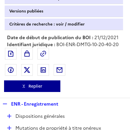
Versions publiées
Critères de recherche : voir / modifier
Date de début de publication du BOI :
21/12/2021
Identifiant juridique :
BOI-ENR-DMTG-10-20-40-20
Exporter le document au format pdf
Permalien : adresse web de ce doc
Partager sur Facebook
Partager sur Twitter
Partager sur LinkedIn
Partager par messagerie
Replier
R
ENR - Enregistrement
e
D
Dispositions générales
p
é
l
D
Mutations de propriété à titre onéreux
p