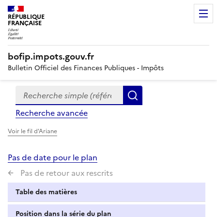
RÉPUBLIQUE
FRANÇAISE
bofip.impots.gouv.fr
Bulletin Officiel des Finances Publiques - Impôts
Recherche simple (références, mots clés, partie du titre
Formulaire
Rechercher
de
Recherche avancée
recherche
Voir le fil d'Ariane
Pas de date pour le plan
Pas de retour aux rescrits
Table des matières
Position dans la série du plan