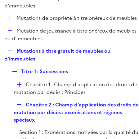
i
é
d'immeubles
l
e
p
i
r
D
Mutations de propriété à titre onéreux de meubles
l
e
é
i
r
D
Mutation de jouissance à titre onéreux de meubles
p
e
é
ou d'immeubles
l
r
p
i
R
Mutations à titre gratuit de meubles ou
l
e
e
d'immeubles
i
r
p
e
R
Titre 1 : Successions
l
r
e
i
D
Chapitre 1 : Champ d'application des droits de
p
e
é
mutation par décès : Principes
l
r
p
i
R
Chapitre 2 : Champ d'application des droits de
l
e
e
mutation par décès : exonérations et régimes
i
r
p
spéciaux
e
l
r
Section 1 : Exonérations motivées par la qualité du
i