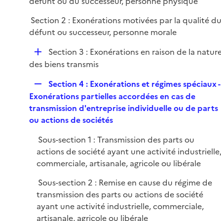
défunt ou du successeur, personne physique
e
r
Section 2 : Exonérations motivées par la qualité d
défunt ou successeur, personne morale
D
Section 3 : Exonérations en raison de la natur
é
des biens transmis
p
R
Section 4 : Exonérations et régimes spéciaux -
l
e
Exonérations partielles accordées en cas de
i
p
transmission d'entreprise individuelle ou de parts
e
l
ou actions de sociétés
r
i
Sous-section 1 : Transmission des parts ou
e
actions de société ayant une activité industrielle
r
commerciale, artisanale, agricole ou libérale
Sous-section 2 : Remise en cause du régime de
transmission des parts ou actions de société
ayant une activité industrielle, commerciale,
artisanale, agricole ou libérale