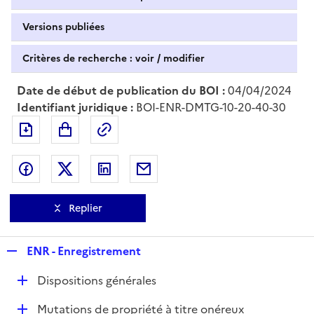
Versions publiées
Critères de recherche : voir / modifier
Date de début de publication du BOI :
04/04/2024
Identifiant juridique :
BOI-ENR-DMTG-10-20-40-30
Exporter le document au format pdf
Permalien : adresse web de ce doc
Partager sur Facebook
Partager sur Twitter
Partager sur LinkedIn
Partager par messagerie
Replier
R
ENR - Enregistrement
e
D
Dispositions générales
p
é
l
D
Mutations de propriété à titre onéreux
p