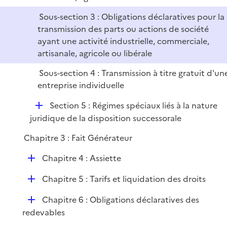
Sous-section 3 : Obligations déclaratives pour la
transmission des parts ou actions de société
ayant une activité industrielle, commerciale,
artisanale, agricole ou libérale
Sous-section 4 : Transmission à titre gratuit d'un
entreprise individuelle
D
Section 5 : Régimes spéciaux liés à la nature
é
juridique de la disposition successorale
p
Chapitre 3 : Fait Générateur
l
i
D
Chapitre 4 : Assiette
e
é
r
D
Chapitre 5 : Tarifs et liquidation des droits
p
é
l
D
Chapitre 6 : Obligations déclaratives des
p
i
é
redevables
l
e
p