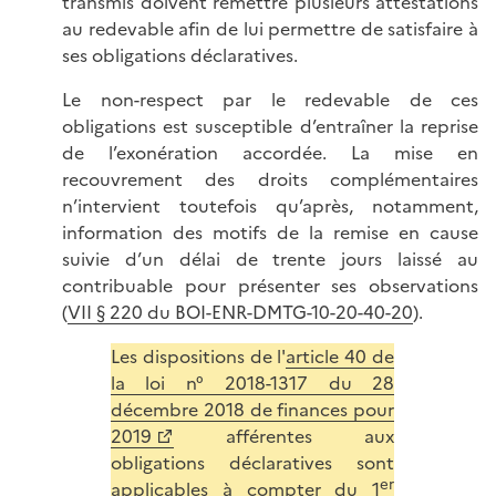
transmis doivent remettre plusieurs attestations
au redevable afin de lui permettre de satisfaire à
ses obligations déclaratives.
Le non-respect par le redevable de ces
obligations est susceptible d’entraîner la reprise
de l’exonération accordée. La mise en
recouvrement des droits complémentaires
n’intervient toutefois qu’après, notamment,
information des motifs de la remise en cause
suivie d’un délai de trente jours laissé au
contribuable pour présenter ses observations
(
VII § 220 du BOI-ENR-DMTG-10-20-40-20
).
Les dispositions de l'
article 40 de
la loi n° 2018-1317 du 28
décembre 2018 de finances pour
2019
afférentes aux
obligations déclaratives sont
er
applicables à compter du 1