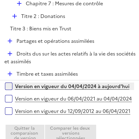
i
r
D
Chapitre 7 : Mesures de contrôle
l
e
é
i
r
D
Titre 2 : Donations
p
e
é
l
r
Titre 3 : Biens mis en Trust
p
i
l
e
D
Partages et opérations assimilées
i
r
é
e
D
Droits dus sur les actes relatifs à la vie des sociétés
p
r
é
et assimilés
l
p
i
D
Timbre et taxes assimilées
l
e
é
i
r
Versions sur la période
Version en vigueur du 04/04/2024 à aujourd'hui
p
e
l
r
Version en vigueur du 06/04/2021 au 04/04/2024
i
e
Version en vigueur du 12/09/2012 au 06/04/2021
r
Quitter la
Comparer les deux
comparaison
versions
de version
sélectionnées