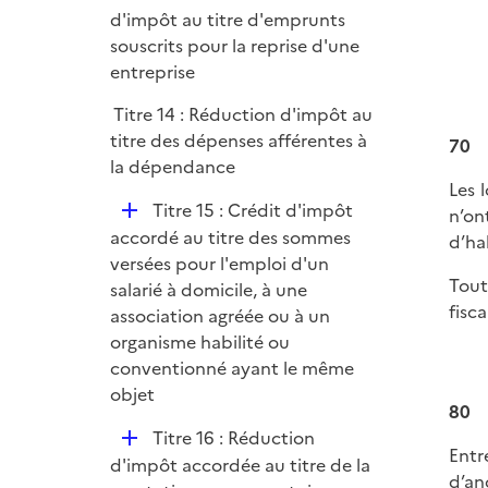
é
d'impôt au titre d'emprunts
p
souscrits pour la reprise d'une
l
entreprise
i
Titre 14 : Réduction d'impôt au
e
titre des dépenses afférentes à
70
r
la dépendance
Les 
D
Titre 15 : Crédit d'impôt
n’on
é
accordé au titre des sommes
d’ha
p
versées pour l'emploi d'un
Tout
l
salarié à domicile, à une
fisca
i
association agréée ou à un
e
organisme habilité ou
r
conventionné ayant le même
objet
80
D
Titre 16 : Réduction
Entr
é
d'impôt accordée au titre de la
d’an