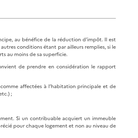
l
p
a
a
p
g
a
e
g
e
ncipe, au bénéfice de la réduction d’impôt. Il est
utres conditions étant par ailleurs remplies, si le
rts au moins de sa superficie.
convient de prendre en considération le rapport
 comme affectées à l’habitation principale et de
tc.) ;
ement. Si un contribuable acquiert un immeuble
précié pour chaque logement et non au niveau de