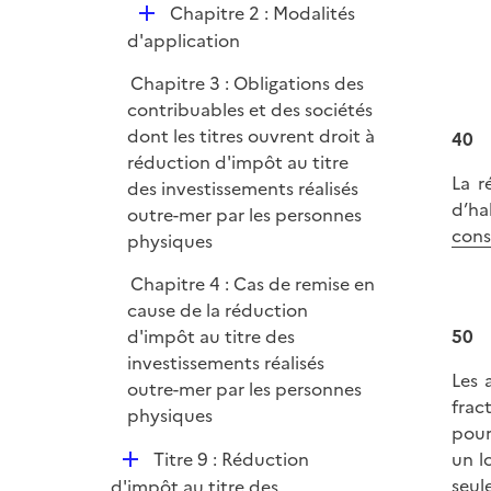
D
Chapitre 2 : Modalités
e
é
d'application
r
p
Chapitre 3 : Obligations des
l
contribuables et des sociétés
i
dont les titres ouvrent droit à
40
e
réduction d'impôt au titre
r
La r
des investissements réalisés
d’ha
outre-mer par les personnes
cons
physiques
Chapitre 4 : Cas de remise en
cause de la réduction
d'impôt au titre des
50
investissements réalisés
Les 
outre-mer par les personnes
frac
physiques
pour
D
Titre 9 : Réduction
un l
é
seul
d'impôt au titre des