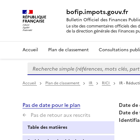
bofip.impots.gouv.fr
RÉPUBLIQUE
Bulletin Officiel des Finances Publ
FRANÇAISE
Le site des commentaires officiels des d
de la direction générale des Finances p
Accueil
Plan de classement
Consultations publi
Recherche simple (références, mots clés, partie 
Formulaire
de
recherche
Accueil
Plan de classement
IR
RICI
IR - Réduct
Pas de date pour le plan
Date de 
Date de 
Pas de retour aux rescrits
Identifia
Table des matières