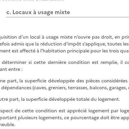
c. Locaux à usage mixte
quisition d’un local à usage mixte n’ouvre pas droit, en pri
efois admis que la réduction d’impôt s’applique, toutes les a
ment est affecté à l’habitation principale pour les trois qua
 déterminer si cette dernière condition est remplie, il 
ant entre :
une part, la superficie développée des pièces considérées
s dépendances (caves, greniers, terrasses, balcons, garages, e
autre part, la superficie développée totale du logement.
espect de cette condition est apprécié logement par log
ortant plusieurs logements, ce pourcentage doit être ap
meuble.