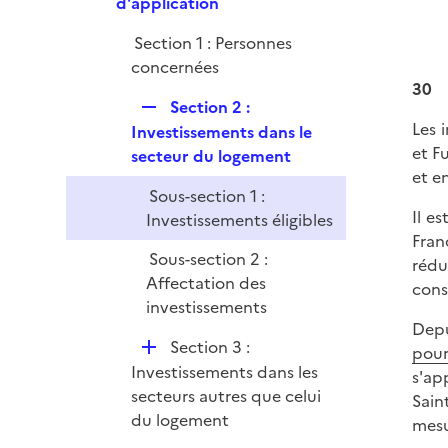
e
d'application
p
Section 1 : Personnes
l
concernées
i
30
e
R
Section 2 :
r
Les 
e
Investissements dans le
et F
p
secteur du logement
et e
l
Sous-section 1 :
i
Il e
Investissements éligibles
e
Fran
r
Sous-section 2 :
rédu
Affectation des
cons
investissements
Depu
D
Section 3 :
pou
é
Investissements dans les
s'ap
p
secteurs autres que celui
Sain
l
du logement
mesu
i