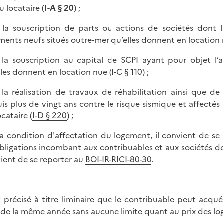
u locataire (
I-A § 20
) ;
 la souscription de parts ou actions de sociétés dont l
ments neufs situés outre-mer qu’elles donnent en location
 la souscription au capital de SCPI ayant pour objet l’
lles donnent en location nue (
I-C § 110
) ;
 la réalisation de travaux de réhabilitation ainsi que 
is plus de vingt ans contre le risque sismique et affectés à
ocataire (
I-D § 220
) ;
la condition d'affectation du logement, il convient de se
obligations incombant aux contribuables et aux sociétés don
ient de se reporter au
BOI-IR-RICI-80-30
.
st précisé à titre liminaire que le contribuable peut acqué
e de la même année sans aucune limite quant au prix des lo