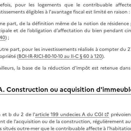
efois, pour les logements que le contribuable affect
tissements éligibles à l'avantage fiscal est limité en raison :
une part, de la définition même de la notion de résidence p
cipale et de l’obligation d’affectation du bien pendant ci
 40
) ;
autre part, pour les investissements réalisés à compter du 
opriété (
BOI-IR-RICI-80-10-10 au II-C § 60 à 120
).
ailleurs, la base de la réduction d'impôt est retenue dans 
A. Construction ou acquisition d'immeubl
a et b du 2 de l'
article 199 undecies A du CGI
prévoient
ent de l’acquisition ou de la construction, régulièrement a
s situés outre-mer que le contribuable affecte à l’habitatio