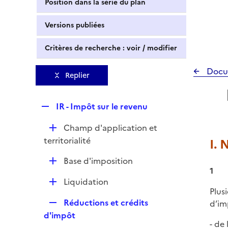
Position dans la série du plan
Versions publiées
Critères de recherche : voir / modifier
Docu
Replier
R
IR - Impôt sur le revenu
e
D
Champ d'application et
p
é
territorialité
I. 
l
p
i
D
Base d'imposition
l
e
1
é
i
r
D
Liquidation
p
e
Plus
é
l
r
R
Réductions et crédits
d’im
p
i
e
d'impôt
l
e
- de
p