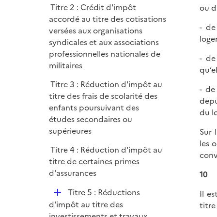
i
r
Titre 2 : Crédit d'impôt
ou d
l
e
accordé au titre des cotisations
i
r
- de
versées aux organisations
e
loge
syndicales et aux associations
r
professionnelles nationales de
- de
militaires
qu’e
Titre 3 : Réduction d'impôt au
- de
titre des frais de scolarité des
depu
enfants poursuivant des
du l
études secondaires ou
supérieures
Sur 
les 
Titre 4 : Réduction d'impôt au
conv
titre de certaines primes
d'assurances
10
D
Titre 5 : Réductions
Il e
é
d'impôt au titre des
titr
p
investissements et travaux