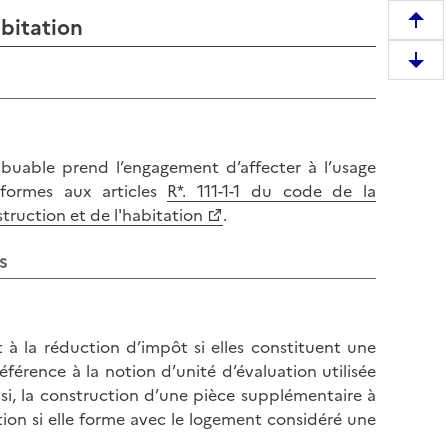
bitation
R
e
D
m
e
o
s
n
c
t
e
buable prend l’engagement d’affecter à l’usage
e
n
nformes aux articles
R*. 111-1-1 du code de la
r
d
struction et de l'habitation
.
e
r
n
s
e
h
e
a
n
u
b
t
 à la réduction d’impôt si elles constituent une
a
d
éférence à la notion d’unité d’évaluation utilisée
s
e
insi, la construction d’une pièce supplémentaire à
d
l
tion si elle forme avec le logement considéré une
e
a