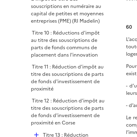
p
souscriptions en numéraire au
l
capital de petites et moyennes
i
entreprises (PME) (RI Madelin)
60
e
Titre 10 : Réductions d'impôt
r
L’ac
au titre des souscriptions de
tout
parts de fonds communs de
loge
placement dans l'innovation
Pour
Titre 11 : Réduction d'impôt au
exist
titre des souscriptions de parts
de fonds d'investissement de
- d’
proximité
leur
Titre 12 : Réduction d'impôt au
- d’
titre des souscriptions de parts
de fonds d'investissement de
Le r
proximité en Corse
comp
l’im
D
Titre 13 : Réduction