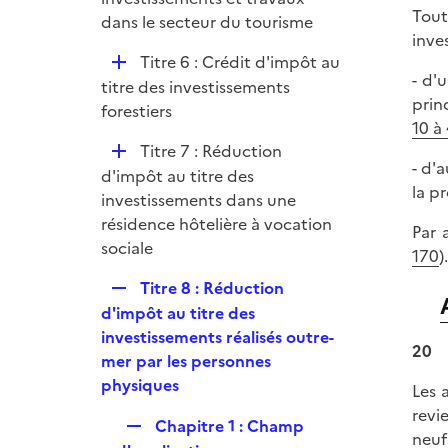
Tout
l
dans le secteur du tourisme
inves
i
D
Titre 6 : Crédit d'impôt au
e
- d'
é
titre des investissements
r
prin
p
forestiers
10 à
l
D
Titre 7 : Réduction
i
- d'
é
d'impôt au titre des
e
la pr
p
investissements dans une
r
l
résidence hôtelière à vocation
Par 
i
sociale
170
).
e
R
Titre 8 : Réduction
r
e
d'impôt au titre des
p
investissements réalisés outre-
20
l
mer par les personnes
i
physiques
Les 
e
revi
R
Chapitre 1 : Champ
r
neuf