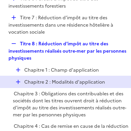
l
é
investissements forestiers
i
p
e
D
Titre 7 : Réduction d'impôt au titre des
l
r
é
investissements dans une résidence hôtelière à
i
p
vocation sociale
e
l
r
R
Titre 8 : Réduction d'impôt au titre des
i
e
investissements réalisés outre-mer par les personnes
e
p
physiques
r
l
D
Chapitre 1 : Champ d'application
i
é
e
D
Chapitre 2 : Modalités d'application
p
r
é
l
Chapitre 3 : Obligations des contribuables et des
p
i
sociétés dont les titres ouvrent droit à réduction
l
e
d'impôt au titre des investissements réalisés outre-
i
r
mer par les personnes physiques
e
r
Chapitre 4 : Cas de remise en cause de la réduction