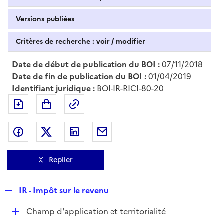
Versions publiées
Critères de recherche : voir / modifier
Date de début de publication du BOI :
07/11/2018
Date de fin de publication du BOI :
01/04/2019
Identifiant juridique :
BOI-IR-RICI-80-20
Exporter le document au format pdf
Permalien : adresse web de ce doc
Partager sur Facebook
Partager sur Twitter
Partager sur LinkedIn
Partager par messagerie
Replier
R
IR - Impôt sur le revenu
e
D
Champ d'application et territorialité
p
é