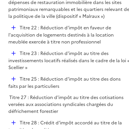
é
dépenses de restauration immobilière dans les sites
p
patrimoniaux remarquables et les quartiers relevant d
l
la politique de la ville (dispositif « Malraux »)
i
D
Titre 22 : Réduction d'impôt en faveur de
e
é
l'acquisition de logements destinés à la location
r
p
meublée exercée à titre non professionnel
l
D
Titre 23 : Réduction d'impôt au titre des
i
é
investissements locatifs réalisés dans le cadre de la loi 
e
p
Scellier »
r
l
D
Titre 25 : Réduction d'impôt au titre des dons
i
é
faits par les particuliers
e
p
r
Titre 27 : Réduction d'impôt au titre des cotisations
l
versées aux associations syndicales chargées du
i
défrichement forestier
e
r
D
Titre 28 : Crédit d'impôt accordé au titre de la