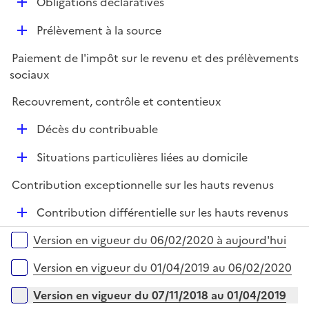
D
Obligations déclaratives
e
é
r
D
Prélèvement à la source
p
é
l
Paiement de l'impôt sur le revenu et des prélèvements
p
i
sociaux
l
e
i
r
Recouvrement, contrôle et contentieux
e
D
r
Décès du contribuable
é
D
Situations particulières liées au domicile
p
é
l
Contribution exceptionnelle sur les hauts revenus
p
i
l
e
D
Contribution différentielle sur les hauts revenus
i
r
é
Versions sur la période
e
Version en vigueur du 06/02/2020 à aujourd'hui
p
r
l
Version en vigueur du 01/04/2019 au 06/02/2020
i
e
Version en vigueur du 07/11/2018 au 01/04/2019