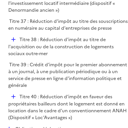
é
l'investissement locatif intermédiaire (dispositif «
e
p
Denormandie ancien »)
r
l
Titre 37 : Réduction d'impôt au titre des souscriptions
i
en numéraire au capital d'entreprises de presse
e
r
D
Titre 38 : Réduction d'impôt au titre de
é
l'acquisition ou de la construction de logements
p
sociaux outre-mer
l
Titre 39 : Crédit d’impôt pour le premier abonnement
i
à un journal, à une publication périodique ou à un
e
service de presse en ligne d'information politique et
r
générale
D
Titre 40 : Réduction d’impôt en faveur des
é
propriétaires bailleurs dont le logement est donné en
p
location dans le cadre d’un conventionnement ANAH
l
(Dispositif « Loc’Avantages »)
i