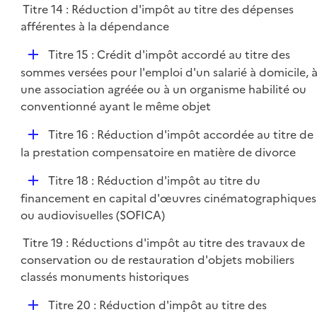
Titre 14 : Réduction d'impôt au titre des dépenses
l
afférentes à la dépendance
i
e
D
Titre 15 : Crédit d'impôt accordé au titre des
r
é
sommes versées pour l'emploi d'un salarié à domicile, 
p
une association agréée ou à un organisme habilité ou
l
conventionné ayant le même objet
i
D
Titre 16 : Réduction d'impôt accordée au titre de
e
é
la prestation compensatoire en matière de divorce
r
p
D
Titre 18 : Réduction d'impôt au titre du
l
é
financement en capital d'œuvres cinématographiques
i
p
ou audiovisuelles (SOFICA)
e
l
r
Titre 19 : Réductions d'impôt au titre des travaux de
i
conservation ou de restauration d'objets mobiliers
e
classés monuments historiques
r
D
Titre 20 : Réduction d'impôt au titre des