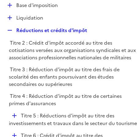
l
D
Base d'imposition
p
i
é
l
e
D
Liquidation
p
i
r
é
l
e
R
Réductions et crédits d'impôt
p
i
r
e
l
e
Titre 2 : Crédit d'impôt accordé au titre des
p
i
r
cotisations versées aux organisations syndicales et aux
l
e
associations professionnelles nationales de militaires
i
r
e
Titre 3 : Réduction d'impôt au titre des frais de
r
scolarité des enfants poursuivant des études
secondaires ou supérieures
Titre 4 : Réduction d'impôt au titre de certaines
primes d'assurances
D
Titre 5 : Réductions d'impôt au titre des
é
investissements et travaux dans le secteur du tourisme
p
D
Titre 6 : Crédit d'impôt au titre des