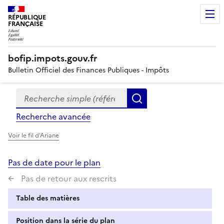
RÉPUBLIQUE
FRANÇAISE
bofip.impots.gouv.fr
Bulletin Officiel des Finances Publiques - Impôts
Recherche simple (références, mots clés, partie du titre
Formulaire
Rechercher
de
Recherche avancée
recherche
Voir le fil d'Ariane
Pas de date pour le plan
Pas de retour aux rescrits
Table des matières
Position dans la série du plan