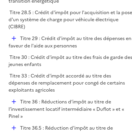
é
transition énergétique
p
Titre 28.5 : Crédit d'impôt pour l'acquisition et la pos
l
d'un système de charge pour véhicule électrique
i
(CIBRE)
e
r
D
Titre 29 : Crédit d'impôt au titre des dépenses en
é
faveur de l'aide aux personnes
p
Titre 30 : Crédit d'impôt au titre des frais de garde de
l
jeunes enfants
i
e
Titre 33 : Crédit d'impôt accordé au titre des
r
dépenses de remplacement pour congé de certains
exploitants agricoles
D
Titre 36 : Réductions d’impôt au titre de
é
l’investissement locatif intermédiaire « Duflot » et «
p
Pinel »
l
D
Titre 36.5 : Réduction d'impôt au titre de
i