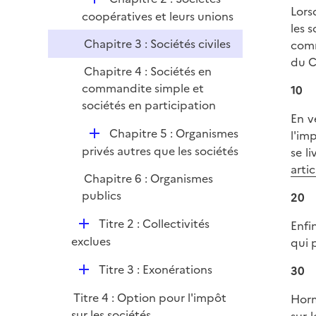
r
Lors
é
coopératives et leurs unions
les 
p
Chapitre 3 : Sociétés civiles
comm
l
du C
i
Chapitre 4 : Sociétés en
e
commandite simple et
10
r
sociétés en participation
En v
D
Chapitre 5 : Organismes
l'im
é
privés autres que les sociétés
se l
p
arti
Chapitre 6 : Organismes
l
publics
20
i
e
D
Titre 2 : Collectivités
Enfi
r
é
exclues
qui 
p
D
Titre 3 : Exonérations
30
l
é
i
Titre 4 : Option pour l'impôt
Horm
p
e
sur les sociétés