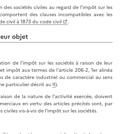
l
p
n des sociétés civiles au regard de l'impôt sur les
a
a
s comportent des clauses incompatibles avec les
p
g
de civil à 1873 du code civil
.
a
e
g
leur objet
e
tion de l'impôt sur les sociétés à raison de leur
et impôt aux termes de l'article 206-2, 1er alinéa
ons de caractère industriel ou commercial au sens
me particulier décrit au
II
).
aison de la nature de l'activité exercée, doivent
merciaux en vertu des articles précités sont, par
iviles vis-à-vis de l'impôt sur les sociétés.