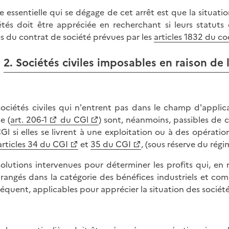
ée essentielle qui se dégage de cet arrêt est que la situatio
étés doit être appréciée en recherchant si leurs statut
es du contrat de société prévues par les
articles 1832 du co
2. Sociétés civiles imposables en raison de 
sociétés civiles qui n'entrent pas dans le champ d'applica
e (
art. 206-1
du CGl
) sont, néanmoins, passibles de c
Gl si elles se livrent à une exploitation ou à des opérati
articles 34 du CGI
et
35 du CGI
, (sous réserve du régi
solutions intervenues pour déterminer les profits qui, en r
 rangés dans la catégorie des bénéfices industriels et com
équent, applicables pour apprécier la situation des sociétés c