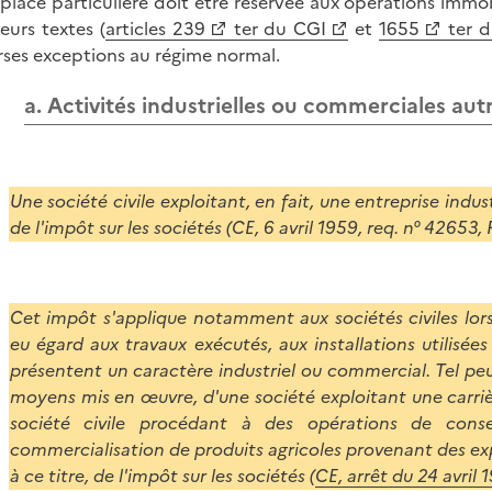
place particulière doit être réservée aux opérations imm
ieurs textes (
articles 239
ter du CGI
et
1655
ter d
rses exceptions au régime normal.
a. Activités industrielles ou commerciales aut
Une société civile exploitant, en fait, une entreprise indus
de l'impôt sur les sociétés (CE, 6 avril 1959, req. n° 42653, 
Cet impôt s'applique notamment aux sociétés civiles lorsq
eu égard aux travaux exécutés, aux installations utilisée
présentent un caractère industriel ou commercial. Tel peut
moyens mis en œuvre, d'une société exploitant une carri
société civile procédant à des opérations de cons
commercialisation de produits agricoles provenant des exp
à ce titre, de l'impôt sur les sociétés (
CE, arrêt du 24 avril 1