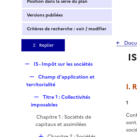
Position dans la série du plan
Versions publiées
Critères de recherche : voir / modifier
Docu
Replier
IS
R
IS - Impôt sur les sociétés
e
R
Champ d'application et
p
e
territorialité
I. 
l
p
i
R
Titre 1 : Collectivités
l
e
1
e
imposables
i
r
p
e
Conf
Chapitre 1 : Sociétés de
l
r
sont
capitaux et assimilées
i
soci
e
D
Chapitre 2 : Sociétés