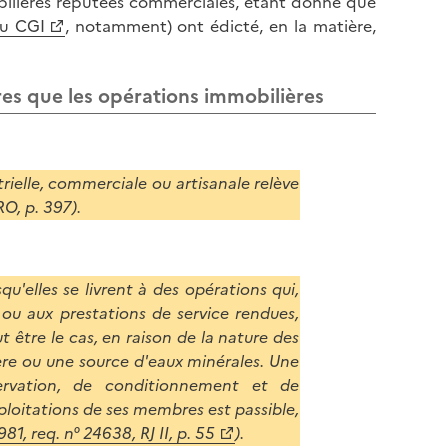
obilières réputées commerciales, étant donné que
u CGI
, notamment) ont édicté, en la matière,
res que les opérations immobilières
trielle, commerciale ou artisanale relève
RO, p. 397).
u'elles se livrent à des opérations qui,
s ou aux prestations de service rendues,
 être le cas, en raison de la nature des
ère ou une source d'eaux minérales. Une
ervation, de conditionnement et de
loitations de ses membres est passible,
981, req. n° 24638, RJ II, p. 55
).