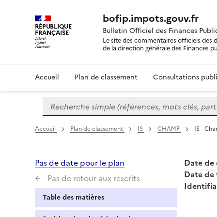
bofip.impots.gouv.fr
RÉPUBLIQUE
Bulletin Officiel des Finances Publ
FRANÇAISE
Le site des commentaires officiels des d
de la direction générale des Finances p
Accueil
Plan de classement
Consultations publi
Recherche simple (références, mots clés, partie 
Formulaire
de
recherche
Accueil
Plan de classement
IS
CHAMP
IS - Cha
Pas de date pour le plan
Date de 
Date de 
Pas de retour aux rescrits
Identifia
Table des matières