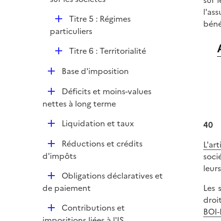
sur 
l
r
l'as
i
D
Titre 5 : Régimes
béné
e
é
particuliers
r
p
D
Titre 6 : Territorialité
l
é
i
D
Base d'imposition
p
e
é
l
r
D
Déficits et moins-values
p
i
é
nettes à long terme
l
e
p
i
r
D
Liquidation et taux
40
l
e
é
i
r
D
Réductions et crédits
L'ar
p
e
é
d'impôts
soci
l
r
p
leur
i
D
Obligations déclaratives et
l
e
é
de paiement
Les 
i
r
p
droi
e
D
Contributions et
l
BOI-
r
é
impositions liées à l'IS