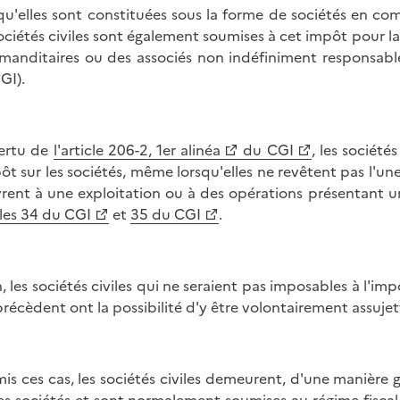
qu'elles sont constituées sous la forme de sociétés en co
sociétés civiles sont également soumises à cet impôt pour l
anditaires ou des associés non indéfiniment responsables
GI).
ertu de
l'article 206-2, 1er alinéa
du CGI
, les société
pôt sur les sociétés, même lorsqu'elles ne revêtent pas l'une 
ivrent à une exploitation ou à des opérations présentant 
cles 34 du CGI
et
35 du CGI
.
n, les sociétés civiles qui ne seraient pas imposables à l'im
précèdent ont la possibilité d'y être volontairement assujett
is ces cas, les sociétés civiles demeurent, d'une manière