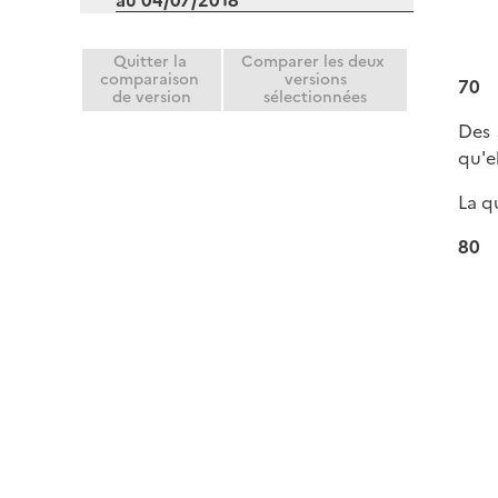
au 04/07/2018
Quitter la
Comparer les deux
comparaison
versions
70
de version
sélectionnées
Des 
qu'e
La q
80