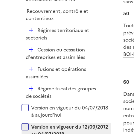
i
sans 
p
e
Recouvrement, contrôle et
l
50
r
contentieux
i
Tout
e
D
Régimes territoriaux et
prév
r
é
sectoriels
soci
p
des 
D
Cession ou cessation
l
BOI-
é
d'entreprises et assimilées
i
p
e
D
Fusions et opérations
l
r
é
assimilées
i
60
p
e
D
Régime fiscal des groupes
l
r
Dans
é
de sociétés
i
soci
p
e
Versions sur la période
Version en vigueur du 04/07/2018
noms
l
r
à aujourd'hui
entr
i
pour
e
Version en vigueur du 12/09/2012
indé
r