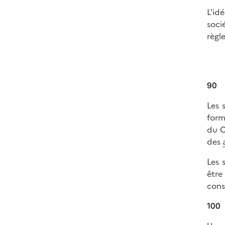
L'id
soci
règl
90
Les 
form
du C
des
Les 
être
cons
100