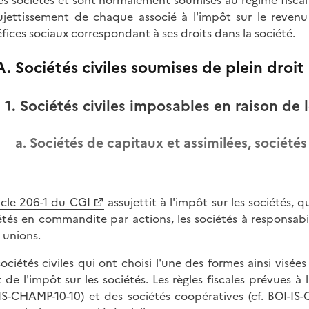
les sociétés et sont normalement soumises au régime fiscal
sujettissement de chaque associé à l'impôt sur le revenu
fices sociaux correspondant à ses droits dans la société.
A. Sociétés civiles soumises de plein droit 
1. Sociétés civiles imposables en raison de 
a. Sociétés de capitaux et assimilées, société
ticle 206-1 du CGI
assujettit à l'impôt sur les sociétés, q
étés en commandite par actions, les sociétés à responsabili
s unions.
sociétés civiles qui ont choisi l'une des formes ainsi visé
t de l'impôt sur les sociétés. Les règles fiscales prévues à 
IS-CHAMP-10-10
) et des sociétés coopératives (cf.
BOI-IS