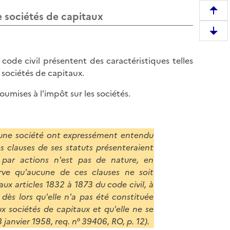
de sociétés de capitaux
R
e
D
m
e
o
u code civil présentent des caractéristiques telles
s
n
 sociétés de capitaux.
c
t
e
e
oumises à l'impôt sur les sociétés.
n
r
d
e
r
n
e
d'une société ont expressément entendu
h
e
es clauses de ses statuts présenteraient
a
n
s par actions n'est pas de nature, en
u
b
erve qu'aucune de ces clauses ne soit
t
a
ux articles 1832 à 1873 du code civil, à
d
s
 dès lors qu'elle n'a pas été constituée
e
d
x sociétés de capitaux et qu'elle ne se
l
e
janvier 1958, req. n° 39406, RO, p. 12).
a