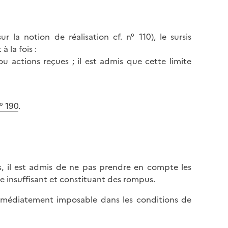
l
p
a
a
p
g
r la notion de réalisation cf. n° 110), le sursis
a
e
à la fois :
g
ou actions reçues ; il est admis que cette limite
e
° 190
.
s, il est admis de ne pas prendre en compte les
 insuffisant et constituant des rompus.
 immédiatement imposable dans les conditions de