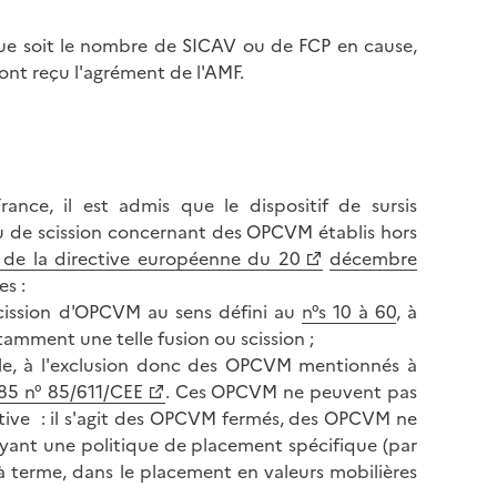
 que soit le nombre de SICAV ou de FCP en cause,
ont reçu l'agrément de l'AMF.
ance, il est admis que le dispositif de sursis
u de scission concernant des OPCVM établis hors
 de la directive européenne du 20
décembre
es :
scission d'OPCVM au sens défini au
n°s 10 à 60
, à
amment une telle fusion ou scission ;
le, à l'exclusion donc des OPCVM mentionnés à
5 n° 85/611/CEE
. Ces OPCVM ne peuvent pas
tive : il s'agit des OPCVM fermés, des OPCVM ne
ayant une politique de placement spécifique (par
 à terme, dans le placement en valeurs mobilières