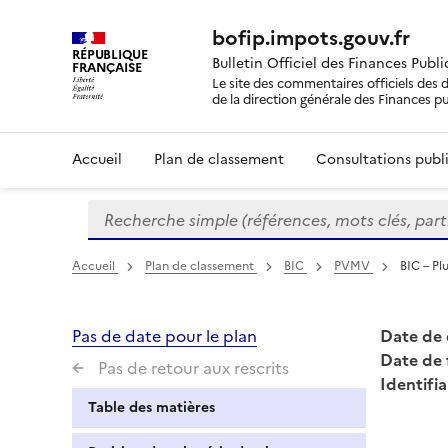
bofip.impots.gouv.fr
RÉPUBLIQUE
Bulletin Officiel des Finances Publ
FRANÇAISE
Le site des commentaires officiels des d
de la direction générale des Finances p
Accueil
Plan de classement
Consultations publi
Recherche simple (références, mots clés, partie 
Formulaire
de
recherche
Accueil
Plan de classement
BIC
PVMV
BIC – Pl
Pas de date pour le plan
Date de 
Date de 
Pas de retour aux rescrits
Identifia
Table des matières