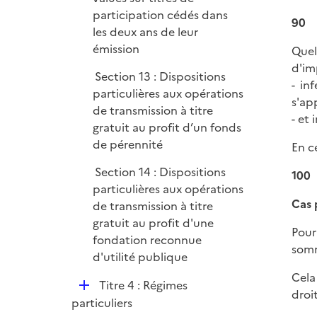
participation cédés dans
90
les deux ans de leur
émission
Quel
d'imp
Section 13 : Dispositions
- in
particulières aux opérations
s'app
de transmission à titre
- et 
gratuit au profit d’un fonds
de pérennité
En c
Section 14 : Dispositions
100
particulières aux opérations
Cas 
de transmission à titre
gratuit au profit d'une
Pour
fondation reconnue
somm
d'utilité publique
Cela
D
Titre 4 : Régimes
droi
é
particuliers