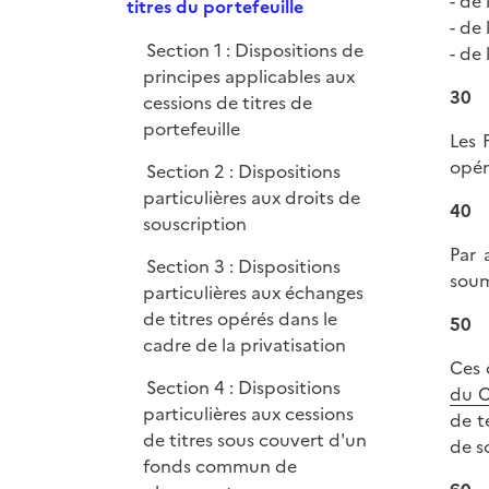
- de
e
titres du portefeuille
i
- de
p
e
Section 1 : Dispositions de
- de
l
r
principes applicables aux
i
30
cessions de titres de
e
portefeuille
r
Les 
opér
Section 2 : Dispositions
particulières aux droits de
40
souscription
Par 
Section 3 : Dispositions
soum
particulières aux échanges
de titres opérés dans le
50
cadre de la privatisation
Ces 
Section 4 : Dispositions
du 
particulières aux cessions
de t
de titres sous couvert d'un
de s
fonds commun de