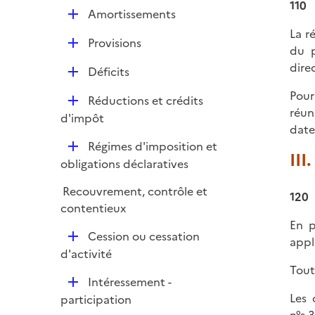
p
110
D
Amortissements
l
é
La r
i
D
Provisions
p
du p
e
é
l
dire
r
D
Déficits
p
i
é
l
Pour
e
D
Réductions et crédits
p
i
réun
r
é
d'impôt
l
e
date 
p
i
r
D
Régimes d'imposition et
l
e
III
é
obligations déclaratives
i
r
p
e
Recouvrement, contrôle et
l
120
r
contentieux
i
En p
e
D
Cession ou cessation
appl
r
é
d'activité
p
Tout
D
Intéressement -
l
é
Les 
participation
i