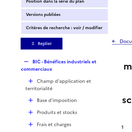
Position dans la série du plan
Versions publiées
Critères de recherche : voir / modifier
Docu
Replier
R
BIC - Bénéfices industriels et
m
e
commerciaux
p
D
Champ d'application et
l
é
territorialité
i
p
sc
e
D
Base d'imposition
l
r
é
i
D
Produits et stocks
p
e
é
l
r
D
Frais et charges
p
1
i
é