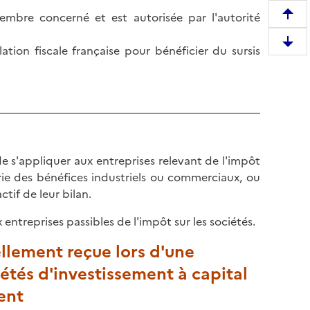
membre concerné et est autorisée par l'autorité
R
e
D
lation fiscale française pour bénéficier du sursis
m
e
o
s
n
c
t
e
e
n
r
d
e
de s'appliquer aux entreprises relevant de l'impôt
r
n
rie des bénéfices industriels ou commerciaux, ou
e
h
actif de leur bilan.
e
a
n
u
ntreprises passibles de l'impôt sur les sociétés.
b
t
ellement reçue lors d'une
a
d
s
iétés d'investissement à capital
e
d
l
ent
e
a