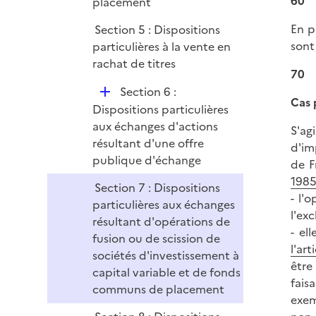
60
placement
En p
Section 5 : Dispositions
sont
particulières à la vente en
rachat de titres
70
D
Section 6 :
Cas 
é
Dispositions particulières
p
aux échanges d'actions
S'ag
l
résultant d'une offre
d'im
i
publique d'échange
de F
e
1985
Section 7 : Dispositions
r
- l'
particulières aux échanges
l'ex
résultant d'opérations de
- el
fusion ou de scission de
l'art
sociétés d'investissement à
être
capital variable et de fonds
fais
communs de placement
exem