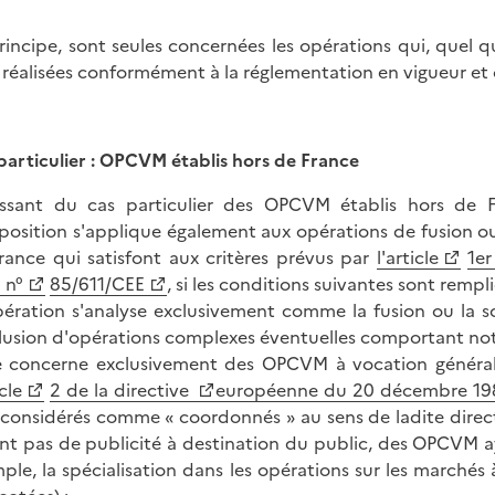
rincipe, sont seules concernées les opérations qui, quel
 réalisées conformément à la réglementation en vigueur et 
particulier : OPCVM établis hors de France
issant du cas particulier des OPCVM établis hors de Fr
position s'applique également aux opérations de fusion o
rance qui satisfont aux critères prévus par
l'article
1er
 n°
85/611/CEE
, si les conditions suivantes sont rempli
opération s'analyse exclusivement comme la fusion ou la 
clusion d'opérations complexes éventuelles comportant not
le concerne exclusivement des OPCVM à vocation généra
icle
2 de la directive
européenne du 20 décembre 198
 considérés comme « coordonnés » au sens de ladite direc
ant pas de publicité à destination du public, des OPCVM 
ple, la spécialisation dans les opérations sur les marchés