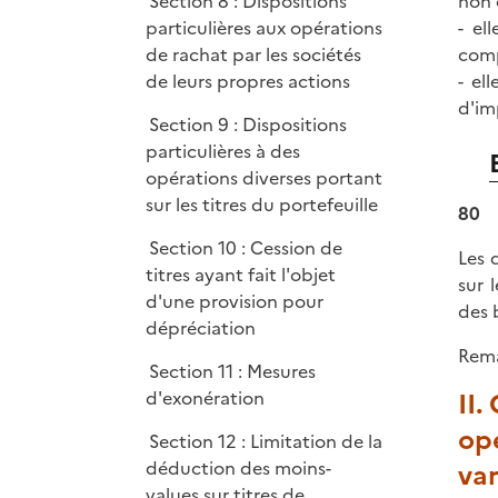
Section 8 : Dispositions
non 
particulières aux opérations
- el
de rachat par les sociétés
comp
de leurs propres actions
- el
d'im
Section 9 : Dispositions
particulières à des
opérations diverses portant
sur les titres du portefeuille
80
Section 10 : Cession de
Les 
titres ayant fait l'objet
sur 
d'une provision pour
des b
dépréciation
Rema
Section 11 : Mesures
d'exonération
II.
opé
Section 12 : Limitation de la
déduction des moins-
va
values sur titres de