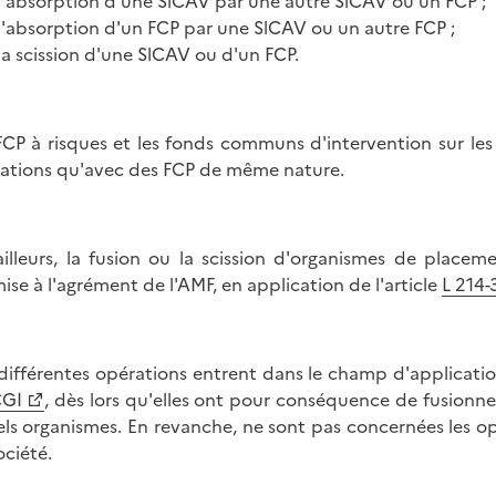
 l'absorption d'une SlCAV par une autre SlCAV ou un FCP ;
 l'absorption d'un FCP par une SlCAV ou un autre FCP ;
 la scission d'une SlCAV ou d'un FCP.
FCP à risques et les fonds communs d'intervention sur le
ations qu'avec des FCP de même nature.
ailleurs, la fusion ou la scission d'organismes de placem
ise à l'agrément de l'AMF, en application de l'article
L 214-
différentes opérations entrent dans le champ d'application
CGI
, dès lors qu'elles ont pour conséquence de fusionn
els organismes. En revanche, ne sont pas concernées les 
ociété.