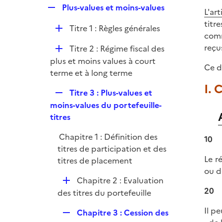
l
e
R
Plus-values et moins-values
p
L'ar
i
r
e
l
titr
e
D
Titre 1 : Règles générales
p
i
comm
r
é
l
e
reçu
D
Titre 2 : Régime fiscal des
p
i
r
é
plus et moins values à court
l
e
Ce d
p
terme et à long terme
i
r
l
I.
e
R
Titre 3 : Plus-values et
i
r
e
moins-values du portefeuille-
e
p
titres
r
l
Chapitre 1 : Définition des
10
i
titres de participation et des
e
Le r
titres de placement
r
ou d
D
Chapitre 2 : Evaluation
20
é
des titres du portefeuille
p
Il pe
R
Chapitre 3 : Cession des
l