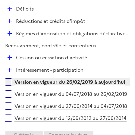
i
é
l
e
D
Déficits
p
i
r
é
l
e
D
Réductions et crédits d'impôt
p
i
r
é
l
e
D
Régimes d'imposition et obligations déclaratives
p
i
r
é
l
e
Recouvrement, contrôle et contentieux
p
i
r
l
e
D
Cession ou cessation d'activité
i
r
é
e
D
Intéressement - participation
p
r
é
l
Versions sur la période
Version en vigueur du 26/02/2019 à aujourd'hui
p
i
l
e
Version en vigueur du 04/07/2018 au 26/02/2019
i
r
e
Version en vigueur du 27/06/2014 au 04/07/2018
r
Version en vigueur du 12/09/2012 au 27/06/2014
Quitter la
Comparer les deux