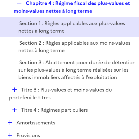
R
Chapitre 4 : Régime fiscal des plus-values et
l
r
e
moins-values nettes à long terme
i
p
e
Section 1 : Règles applicables aux plus-values
l
r
nettes à long terme
i
e
Section 2 : Règles applicables aux moins-values
r
nettes à long terme
Section 3 : Abattement pour durée de détention
sur les plus-values à long terme réalisées sur les
biens immobiliers affectés à l'exploitation
D
Titre 3 : Plus-values et moins-values du
é
portefeuille-titres
p
D
Titre 4 : Régimes particuliers
l
é
i
D
Amortissements
p
e
é
l
r
D
Provisions
p