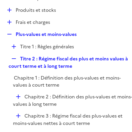
i
é
l
e
D
Produits et stocks
p
i
r
é
l
e
D
Frais et charges
p
i
r
é
l
e
R
Plus-values et moins-values
p
i
r
e
l
e
D
Titre 1 : Règles générales
p
i
r
é
l
e
R
Titre 2 : Régime fiscal des plus et moins values à
p
i
r
e
court terme et à long terme
l
e
p
i
r
Chapitre 1 : Définition des plus-values et moins-
l
e
values à court terme
i
r
e
D
Chapitre 2 : Définition des plus-values et moins
r
é
values à long terme
p
D
Chapitre 3 : Régime fiscal des plus-values et
l
é
moins-values nettes à court terme
i
p
e