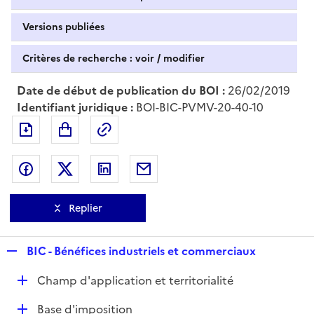
Versions publiées
Critères de recherche : voir / modifier
Date de début de publication du BOI :
26/02/2019
Identifiant juridique :
BOI-BIC-PVMV-20-40-10
Exporter le document au format pdf
Permalien : adresse web de ce doc
Partager sur Facebook
Partager sur Twitter
Partager sur LinkedIn
Partager par messagerie
Replier
R
BIC - Bénéfices industriels et commerciaux
e
D
Champ d'application et territorialité
p
é
l
D
Base d'imposition
p