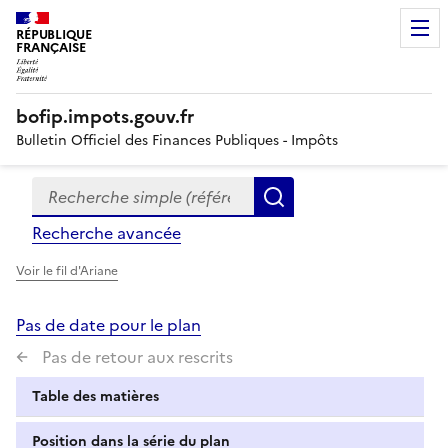
RÉPUBLIQUE
FRANÇAISE
bofip.impots.gouv.fr
Bulletin Officiel des Finances Publiques - Impôts
Recherche simple (références, mots clés, partie du titre
Formulaire
Rechercher
de
Recherche avancée
recherche
Voir le fil d'Ariane
Pas de date pour le plan
Pas de retour aux rescrits
Table des matières
Position dans la série du plan