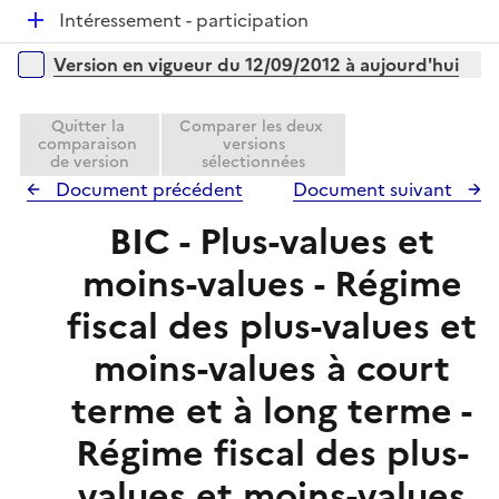
é
e
D
Intéressement - participation
p
r
é
l
Versions sur la période
Version en vigueur du 12/09/2012 à aujourd'hui
p
i
l
e
i
Quitter la
Comparer les deux
r
comparaison
versions
e
de version
sélectionnées
r
Document précédent
Document suivant
BIC - Plus-values et
moins-values - Régime
fiscal des plus-values et
moins-values à court
terme et à long terme -
Régime fiscal des plus-
values et moins-values