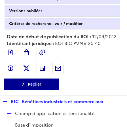
Versions publiées
Critères de recherche : voir / modifier
Date de début de publication du BOI :
12/09/2012
Identifiant juridique :
BOI-BIC-PVMV-20-40
Exporter le document au format pdf
Permalien : adresse web de ce doc
Partager sur Facebook
Partager sur Twitter
Partager sur LinkedIn
Partager par messagerie
Replier
R
BIC - Bénéfices industriels et commerciaux
e
D
Champ d'application et territorialité
p
é
l
D
Base d'imposition
p