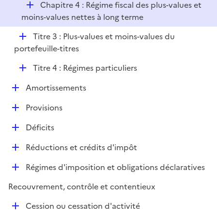
D
Chapitre 4 : Régime fiscal des plus-values et
l
r
é
moins-values nettes à long terme
i
p
e
D
Titre 3 : Plus-values et moins-values du
l
r
é
portefeuille-titres
i
p
e
D
Titre 4 : Régimes particuliers
l
r
é
i
D
Amortissements
p
e
é
l
r
D
Provisions
p
i
é
l
e
D
Déficits
p
i
r
é
l
e
D
Réductions et crédits d'impôt
p
i
r
é
l
e
D
Régimes d'imposition et obligations déclaratives
p
i
r
é
l
e
Recouvrement, contrôle et contentieux
p
i
r
l
e
D
Cession ou cessation d'activité
i
r