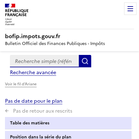
RÉPUBLIQUE
FRANÇAISE
bofip.impots.gouv.fr
Bulletin Officiel des Finances Publiques - Impôts
Recherche simple (références, mots clés, partie du titre
Formulaire
Rechercher
de
Recherche avancée
recherche
Voir le fil d'Ariane
Pas de date pour le plan
Pas de retour aux rescrits
Table des matières
Position dans la série du plan