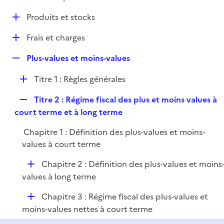
i
é
l
e
D
Produits et stocks
p
i
r
é
l
e
D
Frais et charges
p
i
r
é
l
e
R
Plus-values et moins-values
p
i
r
e
l
e
D
Titre 1 : Règles générales
p
i
r
é
l
e
R
Titre 2 : Régime fiscal des plus et moins values à
p
i
r
e
court terme et à long terme
l
e
p
i
r
Chapitre 1 : Définition des plus-values et moins-
l
e
values à court terme
i
r
e
D
Chapitre 2 : Définition des plus-values et moins
r
é
values à long terme
p
D
Chapitre 3 : Régime fiscal des plus-values et
l
é
moins-values nettes à court terme
i
p
e