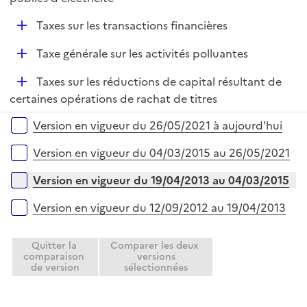
D
Taxes sur les transactions financières
é
D
Taxe générale sur les activités polluantes
p
é
l
D
Taxes sur les réductions de capital résultant de
p
i
é
certaines opérations de rachat de titres
l
e
p
i
r
Versions sur la période
Version en vigueur du 26/05/2021 à aujourd'hui
l
e
i
r
Version en vigueur du 04/03/2015 au 26/05/2021
e
r
Version en vigueur du 19/04/2013 au 04/03/2015
Version en vigueur du 12/09/2012 au 19/04/2013
Quitter la
Comparer les deux
comparaison
versions
de version
sélectionnées