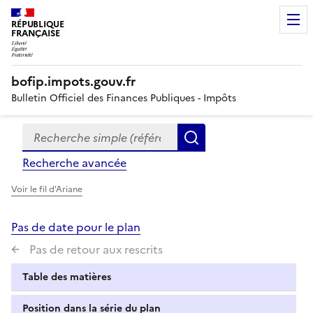
RÉPUBLIQUE
FRANÇAISE
bofip.impots.gouv.fr
Bulletin Officiel des Finances Publiques - Impôts
Recherche simple (références, mots clés, partie du titre
Formulaire
Rechercher
de
Recherche avancée
recherche
Voir le fil d'Ariane
Pas de date pour le plan
Pas de retour aux rescrits
Table des matières
Position dans la série du plan