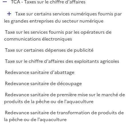
R
TCA - Taxes sur le chiffre d'affaires
e
D
Taxe sur certains services numériques fournis par
p
é
les grandes entreprises du secteur numérique
l
p
i
Taxe sur les services fournis par les opérateurs de
l
e
communications électroniques
i
r
e
Taxe sur certaines dépenses de publicité
r
Taxe sur le chiffre d'affaires des exploitants agricoles
Redevance sanitaire d'abattage
Redevance sanitaire de découpage
Redevance sanitaire de première mise sur le marché de
produits de la pêche ou de l'aquaculture
Redevance sanitaire de transformation de produits de
la pêche ou de l'aquaculture