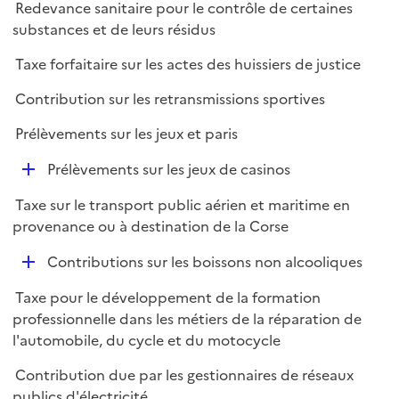
Redevance sanitaire pour le contrôle de certaines
substances et de leurs résidus
Taxe forfaitaire sur les actes des huissiers de justice
Contribution sur les retransmissions sportives
Prélèvements sur les jeux et paris
D
Prélèvements sur les jeux de casinos
é
Taxe sur le transport public aérien et maritime en
p
provenance ou à destination de la Corse
l
i
D
Contributions sur les boissons non alcooliques
e
é
r
Taxe pour le développement de la formation
p
professionnelle dans les métiers de la réparation de
l
l'automobile, du cycle et du motocycle
i
e
Contribution due par les gestionnaires de réseaux
r
publics d'électricité