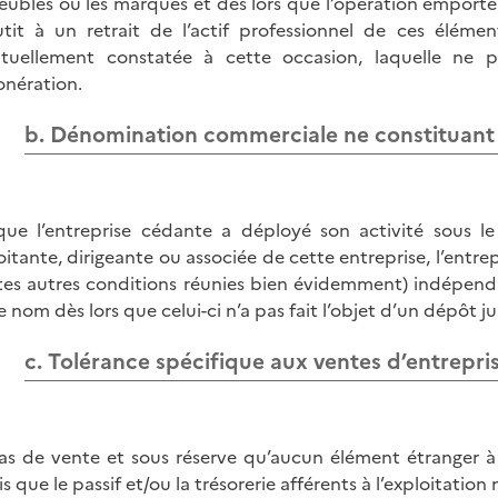
ubles ou les marques et dès lors que l’opération emporte ce
tit à un retrait de l’actif professionnel de ces élémen
tuellement constatée à cette occasion, laquelle ne p
onération.
b. Dénomination commerciale ne constituan
que l’entreprise cédante a déployé son activité sous
oitante, dirigeante ou associée de cette entreprise, l’entre
tes autres conditions réunies bien évidemment) indépend
e nom dès lors que celui-ci n’a pas fait l’objet d’un dépôt 
c. Tolérance spécifique aux ventes d’entrepris
as de vente et sous réserve qu’aucun élément étranger à l’e
s que le passif et/ou la trésorerie afférents à l’exploitation