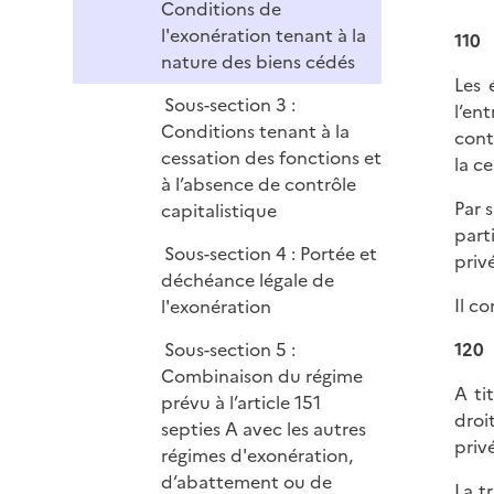
Conditions de
l'exonération tenant à la
110
nature des biens cédés
Les 
Sous-section 3 :
l’en
Conditions tenant à la
cont
cessation des fonctions et
la ce
à l’absence de contrôle
Par 
capitalistique
part
Sous-section 4 : Portée et
priv
déchéance légale de
Il c
l'exonération
120
Sous-section 5 :
Combinaison du régime
A ti
prévu à l’article 151
droi
septies A avec les autres
priv
régimes d'exonération,
d’abattement ou de
La t