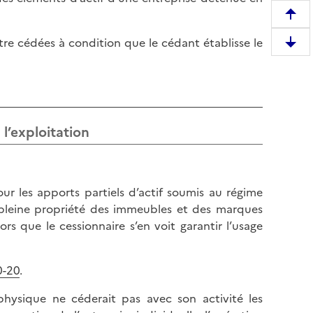
R
e
tre cédées à condition que le cédant établisse le
D
m
e
o
s
n
c
t
e
e
l’exploitation
n
r
d
e
r
n
e
h
 les apports partiels d’actif soumis au régime
e
a
a pleine propriété des immeubles et des marques
n
u
ors que le cessionnaire s’en voit garantir l’usage
b
t
a
d
s
0-20
.
e
d
l
physique ne céderait pas avec son activité les
e
a