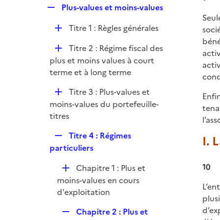
l
e
R
Plus-values et moins-values
p
i
r
Seul
e
l
e
D
Titre 1 : Règles générales
soci
p
i
r
é
béné
l
e
D
Titre 2 : Régime fiscal des
p
acti
i
r
é
plus et moins values à court
l
acti
e
p
terme et à long terme
i
cond
r
l
e
D
Titre 3 : Plus-values et
i
Enfi
r
é
moins-values du portefeuille-
e
tena
p
titres
r
l’as
l
R
Titre 4 : Régimes
i
I. 
e
particuliers
e
p
r
10
D
Chapitre 1 : Plus et
l
é
moins-values en cours
i
L’en
p
d'exploitation
e
plus
l
r
d’ex
R
Chapitre 2 : Plus et
i