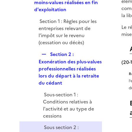
élém
e
moins-values réalisées en fin
e
comm
p
d'exploitation
r
la li
l
Section 1 : Règles pour les
i
Le r
entreprises relevant de
e
mise
l'impôt sur le revenu
r
(cessation ou décès)
R
Section 2 :
e
Exonération des plus-values
(20-
p
professionnelles réalisées
R
l
lors du départ à la retraite
l
i
du cédant
d
e
Sous-section 1 :
r
Conditions relatives à
l'activité et au type de
cessions
Sous section 2 :