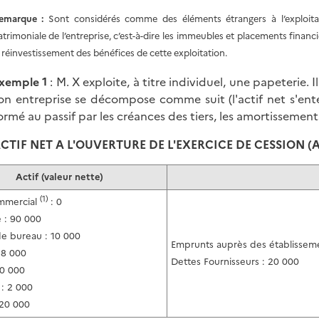
emarque :
Sont considérés comme des éléments étrangers à l’exploitati
atrimoniale de l’entreprise, c’est-à-dire les immeubles et placements financi
e réinvestissement des bénéfices de cette exploitation.
xemple 1
: M. X exploite, à titre individuel, une papeterie. I
on entreprise se décompose comme suit (l'actif net s'ente
ormé au passif par les créances des tiers, les amortissements e
CTIF NET A L'OUVERTURE DE L'EXERCICE DE CESSION (A
Actif (valeur nette)
(1)
mmercial
: 0
 : 90 000
de bureau : 10 000
Emprunts auprès des établisseme
 8 000
Dettes Fournisseurs : 20 000
20 000
: 2 000
 20 000