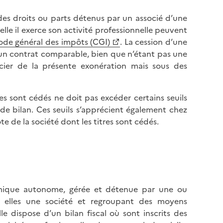
é des droits ou parts détenus par un associé d’une
lle il exerce son activité professionnelle peuvent
code général des impôts (CGI)
. La cession d’une
d’un contrat comparable, bien que n’étant pas une
ficier de la présente exonération mais sous des
tres sont cédés ne doit pas excéder certains seuils
l de bilan. Ces seuils s’apprécient également chez
te de la société dont les titres sont cédés.
nomique autonome, gérée et détenue par une ou
e elles une société et regroupant des moyens
lle dispose d’un bilan fiscal où sont inscrits des