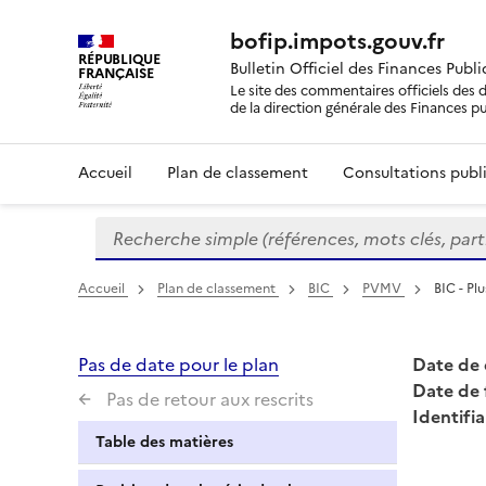
bofip.impots.gouv.fr
RÉPUBLIQUE
Bulletin Officiel des Finances Publ
FRANÇAISE
Le site des commentaires officiels des d
de la direction générale des Finances p
Accueil
Plan de classement
Consultations publi
Recherche simple (références, mots clés, partie 
Formulaire
de
recherche
Accueil
Plan de classement
BIC
PVMV
BIC - Pl
Pas de date pour le plan
Date de 
Date de 
Pas de retour aux rescrits
Identifia
Table des matières