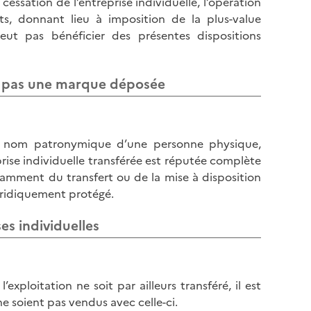
ssation de l’entreprise individuelle, l’opération
l
p
ts, donnant lieu à imposition de la plus-value
a
a
eut pas bénéficier des présentes dispositions
p
g
a
e
g
t pas une marque déposée
e
 le nom patronymique d’une personne physique,
prise individuelle transférée est réputée complète
amment du transfert ou de la mise à disposition
juridiquement protégé.
es individuelles
xploitation ne soit par ailleurs transféré, il est
 ne soient pas vendus avec celle-ci.