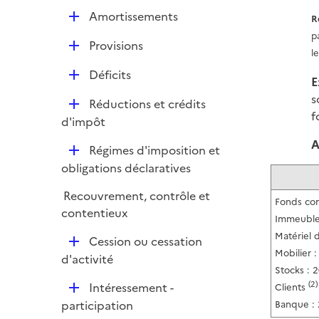
l
D
Amortissements
R
i
é
p
e
D
Provisions
p
l
r
é
l
D
Déficits
p
E
i
é
l
s
e
D
Réductions et crédits
p
i
f
r
é
d'impôt
l
e
p
i
A
r
D
Régimes d'imposition et
l
e
é
obligations déclaratives
i
r
p
e
Recouvrement, contrôle et
l
Fonds co
r
contentieux
i
Immeuble
e
Matériel 
D
Cession ou cessation
r
Mobilier :
é
d'activité
Stocks : 
p
(2)
D
Intéressement -
Clients
l
é
participation
Banque :
i