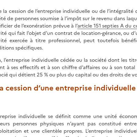
e la cession de l’entreprise individuelle ou de l’intégralit
été de personnes soumise à l’impôt sur le revenu dans laque
ficier de l’exonération prévue à l’
article 151 septies A du 
vité qui fait l’objet d’un contrat de location-gérance, ou 
vité exercée à titre professionnel, peut toutefois béné
itions spécifiques.
n, l’entreprise individuelle cédée ou la société dont les ti
nt à ses effectifs et à son chiffre d’affaires ou à son tota
socié qui détient 25 % ou plus du capital ou des droits de vo
La cession d’une entreprise individuelle
treprise individuelle se définit comme une unité éco
ieurs personnes physiques n’ayant pas constitué entr
ploitation et une clientèle propres. L’entreprise individue