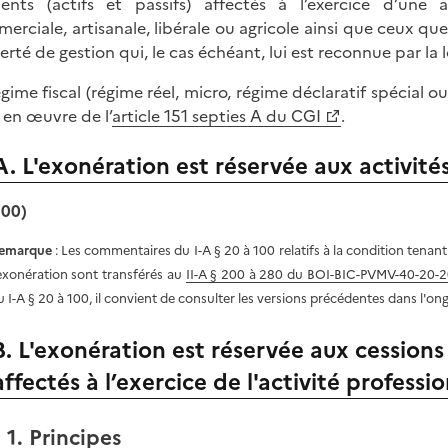
ents (actifs et passifs) affectés à l’exercice d’une ac
erciale, artisanale, libérale ou agricole ainsi que ceux que
berté de gestion qui, le cas échéant, lui est reconnue par la l
égime fiscal (régime réel, micro, régime déclaratif spécial ou
 en œuvre de l’
article 151 septies A du CGI
.
A. L'exonération est réservée aux activité
100)
emarque
: Les commentaires du I-A § 20 à 100 relatifs à la condition tenant
'exonération sont transférés au
II-A § 200 à 280 du BOI-BIC-PVMV-40-20-2
u I-A § 20 à 100, il convient de consulter les versions précédentes dans l'o
B. L'exonération est réservée aux cession
affectés à l’exercice de l'activité professi
1. Principes