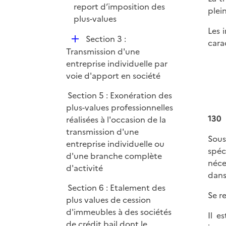
report d’imposition des
plei
plus-values
Les 
D
Section 3 :
cara
é
Transmission d'une
p
entreprise individuelle par
l
voie d'apport en société
i
Section 5 : Exonération des
e
plus-values professionnelles
r
130
réalisées à l'occasion de la
transmission d'une
Sous
entreprise individuelle ou
spéc
d'une branche complète
néce
d'activité
dans
Section 6 : Etalement des
Se r
plus values de cession
d'immeubles à des sociétés
Il e
de crédit bail dont le