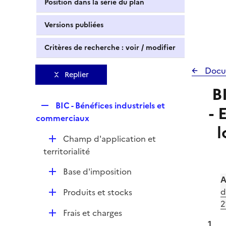
Position dans la série du plan
Versions publiées
Critères de recherche : voir / modifier
Docu
Replier
B
R
BIC - Bénéfices industriels et
- 
e
commerciaux
l
p
D
Champ d'application et
l
é
territorialité
i
p
e
D
Base d'imposition
l
r
A
é
i
D
d
Produits et stocks
p
e
é
2
l
r
D
Frais et charges
p
i
1
é