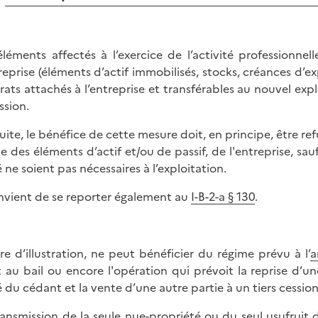
éléments affectés à l’exercice de l’activité professionne
treprise (éléments d’actif immobilisés, stocks, créances d’exp
rats attachés à l’entreprise et transférables au nouvel e
ssion.
suite, le bénéfice de cette mesure doit, en principe, être re
ie des éléments d’actif et/ou de passif, de l'entreprise, sa
é ne soient pas nécessaires à l’exploitation.
onvient de se reporter également au
I-B-2-a § 130
.
tre d’illustration, ne peut bénéficier du régime prévu à l’
a
t au bail ou encore l'opération qui prévoit la reprise d’u
é du cédant et la vente d’une autre partie à un tiers cession
ransmission de la seule nue-propriété ou du seul usufruit