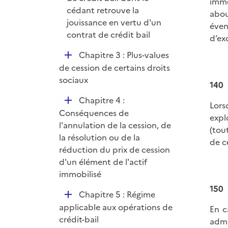
imme
cédant retrouve la
abou
jouissance en vertu d'un
éven
contrat de crédit bail
d’ex
D
Chapitre 3 : Plus-values
é
de cession de certains droits
p
sociaux
140
l
D
Chapitre 4 :
i
Lors
é
Conséquences de
e
expl
p
l'annulation de la cession, de
r
(tou
l
la résolution ou de la
de c
i
réduction du prix de cession
e
d'un élément de l'actif
r
immobilisé
150
D
Chapitre 5 : Régime
é
applicable aux opérations de
En c
p
crédit-bail
admi