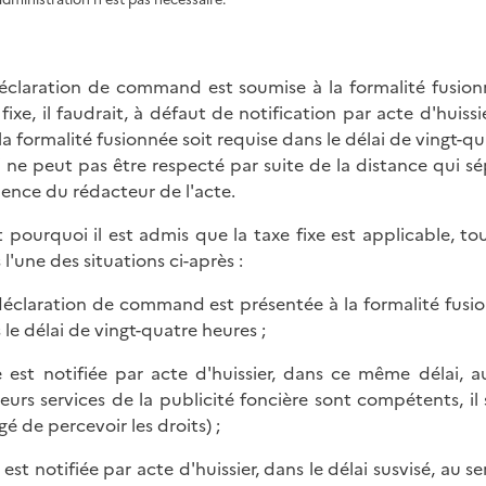
éclaration de command est soumise à la formalité fusionné
 fixe, il faudrait, à défaut de notification par acte d'huis
la formalité fusionnée soit requise dans le délai de vingt-q
i ne peut pas être respecté par suite de la distance qui sép
dence du rédacteur de l'acte.
t pourquoi il est admis que la taxe fixe est applicable, t
 l'une des situations ci-après :
 déclaration de command est présentée à la formalité fusio
 le délai de vingt-quatre heures ;
le est notifiée par acte d'huissier, dans ce même délai, 
ieurs services de la publicité foncière sont compétents, il s
gé de percevoir les droits) ;
le est notifiée par acte d'huissier, dans le délai susvisé, a