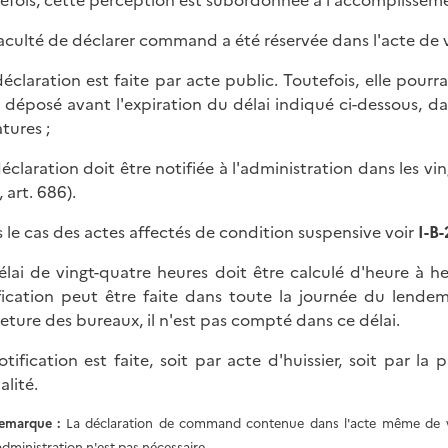
efois, cette perception est subordonnée à l'accomplisseme
 faculté de déclarer command a été réservée dans l'acte de 
 déclaration est faite par acte public. Toutefois, elle pourra
t déposé avant l'expiration du délai indiqué ci-dessous, 
tures ;
 déclaration doit être notifiée à l'administration dans les v
 art. 686).
 le cas des actes affectés de condition suspensive voir
I-B-
élai de vingt-quatre heures doit être calculé d'heure à heu
fication peut être faite dans toute la journée du lendem
eture des bureaux, il n'est pas compté dans ce délai.
otification est faite, soit par acte d'huissier, soit par 
alité.
emarque
:
La déclaration de command contenue dans l'acte même de ve
'administration n'est pas nécessaire.