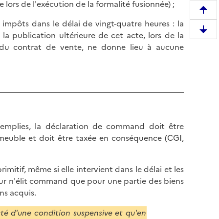
ie lors de l'exécution de la formalité fusionnée) ;
R
 impôts dans le délai de vingt-quatre heures : la
e
D
a publication ultérieure de cet acte, lors de la
m
e
u du contrat de vente, ne donne lieu à aucune
o
s
n
c
t
e
e
n
r
d
e
r
n
emplies, la déclaration de command doit être
e
h
euble et doit être taxée en conséquence (
CGI,
e
a
n
u
b
t
mitif, même si elle intervient dans le délai et les
a
d
éreur n'élit command que pour une partie des biens
s
e
ens acquis.
d
l
e
cté d'une condition suspensive et qu'en
a