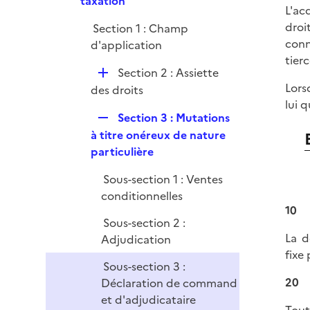
taxation
i
L'ac
p
e
droi
Section 1 : Champ
l
r
conn
d'application
i
tier
e
D
Section 2 : Assiette
r
Lors
é
des droits
lui 
p
R
Section 3 : Mutations
l
e
à titre onéreux de nature
i
p
particulière
e
l
r
Sous-section 1 : Ventes
i
conditionnelles
e
10
r
Sous-section 2 :
La d
Adjudication
fixe 
Sous-section 3 :
20
Déclaration de command
et d'adjudicataire