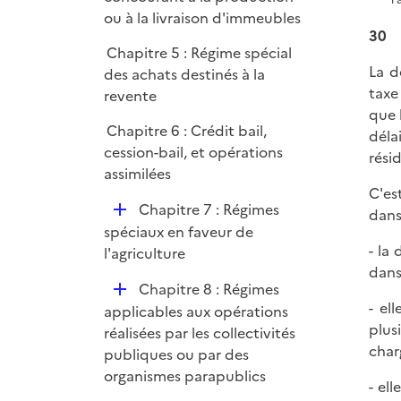
ou à la livraison d'immeubles
30
Chapitre 5 : Régime spécial
La d
des achats destinés à la
taxe
revente
que 
Chapitre 6 : Crédit bail,
déla
cession-bail, et opérations
rési
assimilées
C'es
D
Chapitre 7 : Régimes
dans
é
spéciaux en faveur de
- la
p
l'agriculture
dans
l
D
Chapitre 8 : Régimes
i
- el
é
applicables aux opérations
e
plus
p
réalisées par les collectivités
r
char
l
publiques ou par des
i
organismes parapublics
- el
e