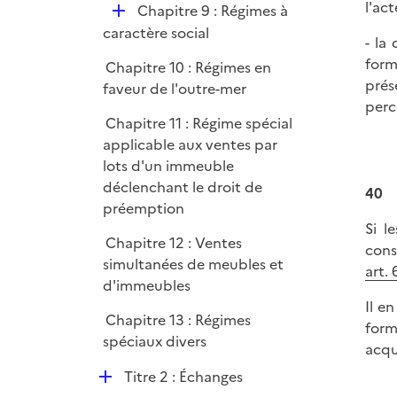
l'act
D
Chapitre 9 : Régimes à
r
é
caractère social
- la
p
form
Chapitre 10 : Régimes en
l
prés
faveur de l'outre-mer
i
perc
e
Chapitre 11 : Régime spécial
r
applicable aux ventes par
lots d'un immeuble
déclenchant le droit de
40
préemption
Si l
Chapitre 12 : Ventes
cons
simultanées de meubles et
art.
d'immeubles
Il e
Chapitre 13 : Régimes
form
spéciaux divers
acqu
D
Titre 2 : Échanges