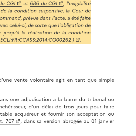
l
 du CGI
et
686 du CGI
, l'exigibilité
p
a
 de la condition suspensive, la Cour de
a
p
 command, prévue dans l'acte, a été faite
g
a
 avec celui-ci, de sorte que l'obligation de
e
g
e jusqu'à la réalisation de la condition
e
469 ECLI:FR:CCASS:2014:CO00262 )
.
 d'une vente volontaire agit en tant que simple
 dans une adjudication à la barre du tribunal ou
nchérisseur, d'un délai de trois jours pour faire
éritable acquéreur et fournir son acceptation ou
t. 707
, dans sa version abrogée au 01 janvier