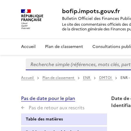
bofip.impots.gouv.fr
RÉPUBLIQUE
Bulletin Officiel des Finances Publ
FRANÇAISE
Le site des commentaires officiels des d
de la direction générale des Finances p
Accueil
Plan de classement
Consultations publi
Recherche simple (références, mots clés, partie 
Formulaire
de
recherche
Accueil
Plan de classement
ENR
DMTOI
ENR -
Pas de date pour le plan
Date de 
Identifia
Pas de retour aux rescrits
Table des matières