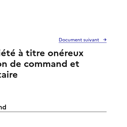
Document suivant
été à titre onéreux
ion de command et
taire
and