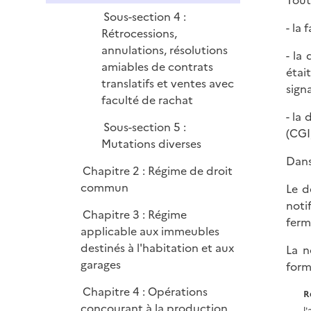
Tout
Sous-section 4 :
- la
Rétrocessions,
annulations, résolutions
- la
amiables de contrats
étai
translatifs et ventes avec
signa
faculté de rachat
- la
Sous-section 5 :
(CGI,
Mutations diverses
Dans
Chapitre 2 : Régime de droit
commun
Le d
noti
Chapitre 3 : Régime
ferm
applicable aux immeubles
destinés à l'habitation et aux
La n
garages
form
Chapitre 4 : Opérations
R
concourant à la production
l