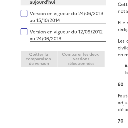
aujourd'hui
l
Cett
i
nota
Version en vigueur du 24/06/2013
e
au 15/10/2014
Elle
r
rédi
Version en vigueur du 12/09/2012
au 24/06/2013
Les 
civi
en m
Quitter la
Comparer les deux
comparaison
versions
de version
sélectionnées
R
l
60
Faut
adju
délai
70