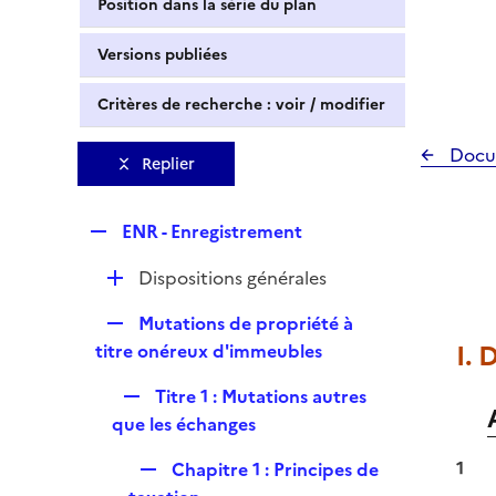
Position dans la série du plan
Versions publiées
Critères de recherche : voir / modifier
Docu
Replier
R
ENR - Enregistrement
e
D
Dispositions générales
p
é
l
R
Mutations de propriété à
p
i
e
I.
titre onéreux d'immeubles
l
e
p
i
r
R
Titre 1 : Mutations autres
l
e
e
que les échanges
i
r
p
e
R
1
Chapitre 1 : Principes de
l
r
e