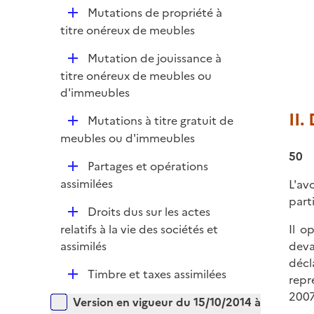
é
D
Mutations de propriété à
p
é
titre onéreux de meubles
l
p
i
D
Mutation de jouissance à
l
e
é
titre onéreux de meubles ou
i
r
p
d'immeubles
e
l
r
II.
D
Mutations à titre gratuit de
i
é
meubles ou d'immeubles
e
p
50
r
D
Partages et opérations
l
é
assimilées
L'av
i
p
parti
e
D
Droits dus sur les actes
l
r
é
relatifs à la vie des sociétés et
Il o
i
p
assimilés
deva
e
l
décl
r
D
Timbre et taxes assimilées
i
repr
é
e
2007
Versions sur la période
Version en vigueur du 15/10/2014 à
p
r