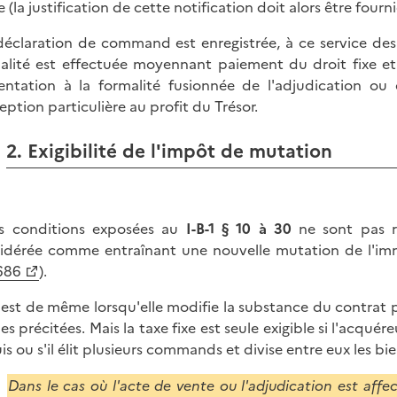
e (la justification de cette notification doit alors être fourn
 déclaration de command est enregistrée, à ce service des
alité est effectuée moyennant paiement du droit fixe et l
entation à la formalité fusionnée de l'adjudication o
eption particulière au profit du Trésor.
2. Exigibilité de l'impôt de mutation
es conditions exposées au
I-B-1 § 10 à 30
ne sont pas r
idérée comme entraînant une nouvelle mutation de l'imm
 686
).
n est de même lorsqu'elle modifie la substance du contrat pri
es précitées. Mais la taxe fixe est seule exigible si l'acqu
is ou s'il élit plusieurs commands et divise entre eux les bi
Dans le cas où l'acte de vente ou l'adjudication est affe