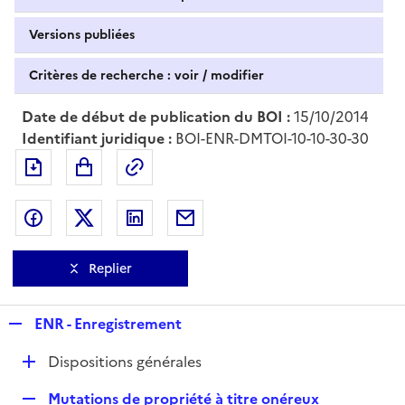
Versions publiées
Critères de recherche : voir / modifier
Date de début de publication du BOI :
15/10/2014
Identifiant juridique :
BOI-ENR-DMTOI-10-10-30-30
Exporter le document au format pdf
Permalien : adresse web de ce doc
Partager sur Facebook
Partager sur Twitter
Partager sur LinkedIn
Partager par messagerie
Replier
R
ENR - Enregistrement
e
D
Dispositions générales
p
é
l
R
Mutations de propriété à titre onéreux
p