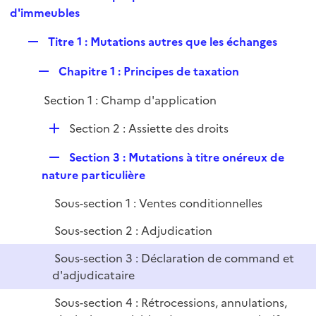
i
e
d'immeubles
l
e
p
i
r
R
Titre 1 : Mutations autres que les échanges
l
e
e
i
r
R
Chapitre 1 : Principes de taxation
p
e
e
l
r
Section 1 : Champ d'application
p
i
l
e
D
Section 2 : Assiette des droits
i
r
é
e
R
Section 3 : Mutations à titre onéreux de
p
r
e
nature particulière
l
p
i
Sous-section 1 : Ventes conditionnelles
l
e
i
r
Sous-section 2 : Adjudication
e
Sous-section 3 : Déclaration de command et
r
d'adjudicataire
Sous-section 4 : Rétrocessions, annulations,