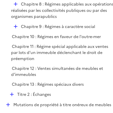
D
Chapitre 8 : Régimes applicables aux opération
l
é
réalisées par les collectivités publiques ou par des
i
p
organismes parapublics
e
l
r
D
Chapitre 9 : Régimes à caractère social
i
é
e
Chapitre 10 : Régimes en faveur de l'outre-mer
p
r
l
Chapitre 11 : Régime spécial applicable aux ventes
i
par lots d'un immeuble déclenchant le droit de
e
préemption
r
Chapitre 12 : Ventes simultanées de meubles et
d'immeubles
Chapitre 13 : Régimes spéciaux divers
D
Titre 2 : Échanges
é
D
Mutations de propriété à titre onéreux de meubles
p
é
l