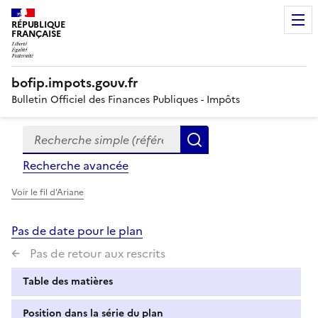
RÉPUBLIQUE
FRANÇAISE
bofip.impots.gouv.fr
Bulletin Officiel des Finances Publiques - Impôts
Recherche simple (références, mots clés, partie du titre
Formulaire
Rechercher
de
Recherche avancée
recherche
Voir le fil d'Ariane
Pas de date pour le plan
Pas de retour aux rescrits
Table des matières
Position dans la série du plan