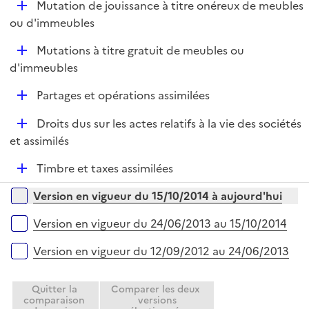
D
Mutation de jouissance à titre onéreux de meubles
p
i
é
ou d'immeubles
l
e
p
i
r
D
Mutations à titre gratuit de meubles ou
l
e
é
d'immeubles
i
r
p
e
D
Partages et opérations assimilées
l
r
é
i
D
Droits dus sur les actes relatifs à la vie des sociétés
p
e
é
et assimilés
l
r
p
i
D
Timbre et taxes assimilées
l
e
é
i
r
Versions sur la période
Version en vigueur du 15/10/2014 à aujourd'hui
p
e
l
r
Version en vigueur du 24/06/2013 au 15/10/2014
i
e
Version en vigueur du 12/09/2012 au 24/06/2013
r
Quitter la
Comparer les deux
comparaison
versions