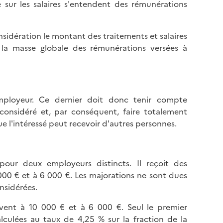
l
xe sur les salaires s'entendent des rémunérations
p
a
a
p
g
nsidération le montant des traitements et salaires
a
e
 la masse globale des rémunérations versées à
g
e
employeur. Ce dernier doit donc tenir compte
 considéré et, par conséquent, faire totalement
ue l'intéressé peut recevoir d'autres personnes.
pour deux employeurs distincts. Il reçoit des
000 € et à 6 000 €. Les majorations ne sont dues
nsidérées.
vent à 10 000 € et à 6 000 €. Seul le premier
lculées au taux de 4,25 % sur la fraction de la