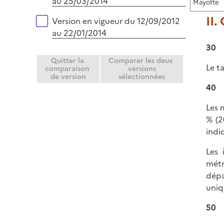
au 25/03/2014
Mayotte
II.
Version en vigueur du 12/09/2012
au 22/01/2014
30
Quitter la
Comparer les deux
Le t
comparaison
versions
de version
sélectionnées
40
Les 
% (2
indi
Les 
métr
dépa
uniq
50