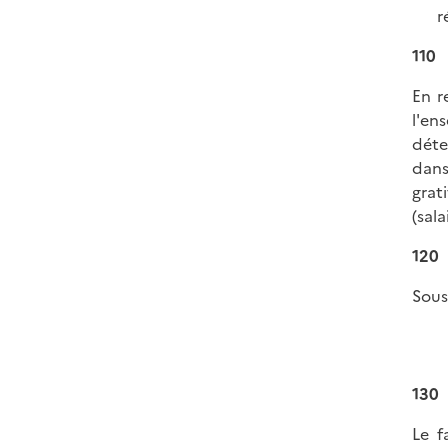
r
110
En r
l'en
déte
dans
grat
(sal
120
Sous
130
Le f