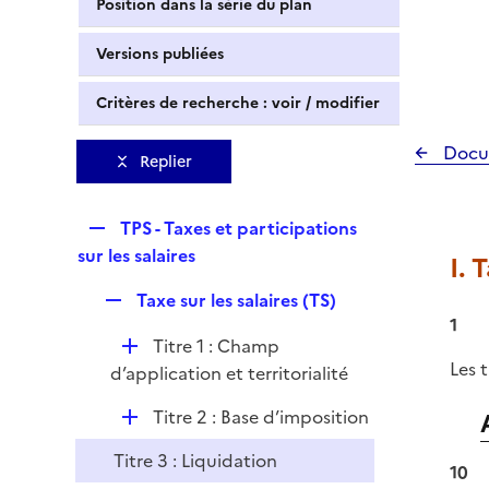
Position dans la série du plan
Versions publiées
Critères de recherche : voir / modifier
Docu
Replier
R
TPS - Taxes et participations
e
sur les salaires
I. 
p
R
Taxe sur les salaires (TS)
l
e
1
i
D
Titre 1 : Champ
p
e
Les 
é
d’application et territorialité
l
r
p
i
D
Titre 2 : Base d’imposition
l
e
é
i
r
Titre 3 : Liquidation
p
10
e