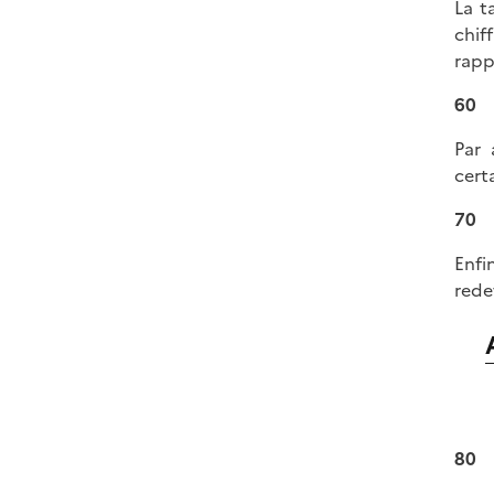
La t
chif
rapp
60
Par 
cert
70
Enfi
rede
80