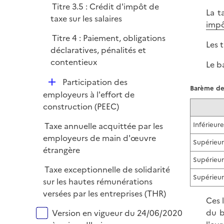
l
r
Titre 3.5 : Crédit d'impôt de
La t
i
taxe sur les salaires
impô
e
Titre 4 : Paiement, obligations
r
Les 
déclaratives, pénalités et
contentieux
Le b
D
Participation des
Barème de 
é
employeurs à l'effort de
p
construction (PEEC)
l
Taxe annuelle acquittée par les
Inférieur
i
employeurs de main d'œuvre
e
Supérieur
étrangère
r
Supérieur
Taxe exceptionnelle de solidarité
Supérieur
sur les hautes rémunérations
versées par les entreprises (THR)
Ces 
Versions sur la période
du b
Version en vigueur du 24/06/2020