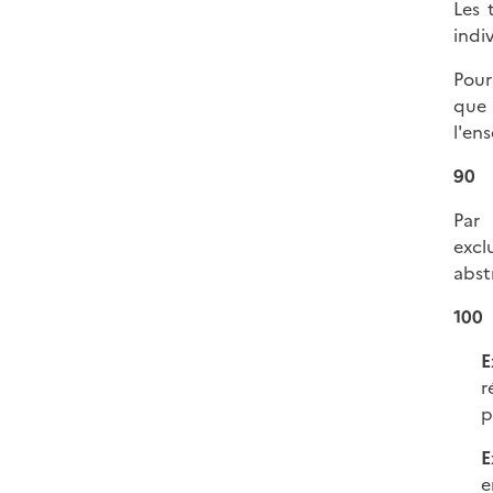
Les 
indi
Pour
que 
l'en
90
Par 
excl
abst
100
E
r
p
E
e