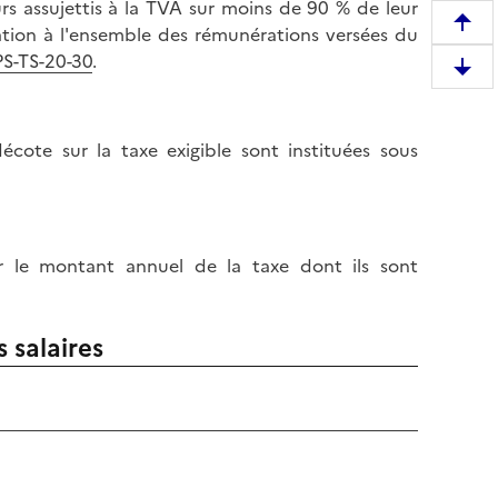
rs assujettis à la TVA sur moins de 90 % de leur
R
ication à l'ensemble des rémunérations versées du
e
TPS-TS-20-30
.
D
m
e
o
s
n
écote sur la taxe exigible sont instituées sous
c
t
e
e
n
r
d
e
r
ur le montant annuel de la taxe dont ils sont
n
e
h
e
a
 salaires
n
u
b
t
a
d
s
e
d
l
e
a