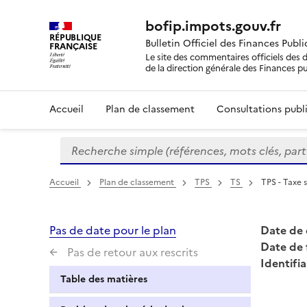
bofip.impots.gouv.fr
RÉPUBLIQUE
Bulletin Officiel des Finances Publ
FRANÇAISE
Le site des commentaires officiels des d
de la direction générale des Finances p
Accueil
Plan de classement
Consultations publi
Recherche simple (références, mots clés, partie 
Formulaire
de
recherche
Accueil
Plan de classement
TPS
TS
TPS - Taxe s
Pas de date pour le plan
Date de 
Date de 
Pas de retour aux rescrits
Identifia
Table des matières