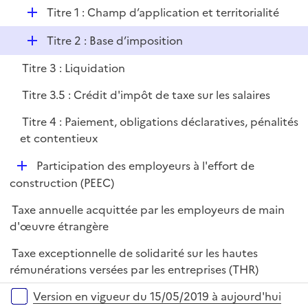
l
D
Titre 1 : Champ d’application et territorialité
p
i
é
l
e
D
Titre 2 : Base d’imposition
p
i
r
é
l
e
Titre 3 : Liquidation
p
i
r
l
e
Titre 3.5 : Crédit d'impôt de taxe sur les salaires
i
r
Titre 4 : Paiement, obligations déclaratives, pénalités
e
et contentieux
r
D
Participation des employeurs à l'effort de
é
construction (PEEC)
p
Taxe annuelle acquittée par les employeurs de main
l
d'œuvre étrangère
i
e
Taxe exceptionnelle de solidarité sur les hautes
r
rémunérations versées par les entreprises (THR)
Versions sur la période
Version en vigueur du 15/05/2019 à aujourd'hui