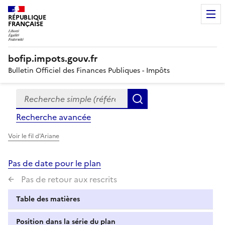
RÉPUBLIQUE
FRANÇAISE
bofip.impots.gouv.fr
Bulletin Officiel des Finances Publiques - Impôts
Recherche simple (références, mots clés, partie du titre
Formulaire
Rechercher
de
Recherche avancée
recherche
Voir le fil d'Ariane
Pas de date pour le plan
Pas de retour aux rescrits
Table des matières
Position dans la série du plan