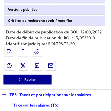
Versions publiées
Critères de recherche : voir / modifier
Date de début de publication du BOI :
12/09/2012
Date de fin de publication du BOI :
15/05/2019
Identifiant juridique :
BOI-TPS-TS-20
Exporter le document au format pdf
Permalien : adresse web de ce doc
Partager sur Facebook
Partager sur Twitter
Partager sur LinkedIn
Partager par messagerie
Replier
R
TPS - Taxes et participations sur les salaires
e
R
Taxe sur les salaires (TS)
p
e