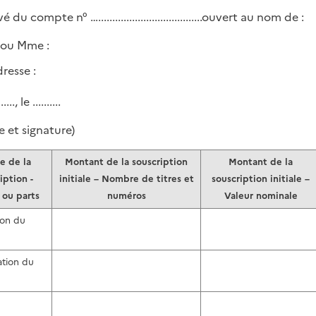
é du compte n° ….....................................ouvert au nom de :
ou Mme :
resse :
....., le ..........
e et signature)
e de la
Montant de la souscription
Montant de la
iption -
initiale – Nombre de titres et
souscription initiale –
 ou parts
numéros
Valeur nominale
ion du
tion du