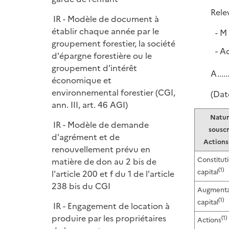
e
Relev
r
IR - Modèle de document à
établir chaque année par le
M 
groupement forestier, la société
Ad
d'épargne forestière ou le
groupement d'intérêt
A......
économique et
environnemental forestier (CGI,
(Dat
ann. III, art. 46 AGI)
Natur
IR - Modèle de demande
souscr
d'agrément et de
Actions
renouvellement prévu en
Constitut
matière de don au 2 bis de
(1)
capital
l'article 200 et f du 1 de l'article
238 bis du CGI
Augmenta
(1)
capital
IR - Engagement de location à
produire par les propriétaires
(1)
Actions