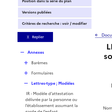
Position dans la série du plan
Versions publiées
Critères de recherche : voir / modifier
Docu
Replier
L
R
Annexes
so
e
D
Barèmes
p
é
l
D
Formulaires
p
i
é
l
e
R
Lettres-type ; Modèles
p
i
r
e
l
e
IR - Modèle d’attestation
p
i
r
délivrée par la personne ou
l
e
l’établissement assumant la
i
Nom e
r
garde de l’enfant