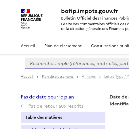
bofip.impots.gouv.fr
RÉPUBLIQUE
Bulletin Officiel des Finances Publ
FRANÇAISE
Le site des commentaires officiels des d
de la direction générale des Finances p
Accueil
Plan de classement
Consultations publi
Recherche simple (références, mots clés, partie 
Formulaire
de
recherche
Accueil
Plan de classement
Annexes
Lettre Type /
Pas de date pour le plan
Date de 
Identifia
Pas de retour aux rescrits
Table des matières