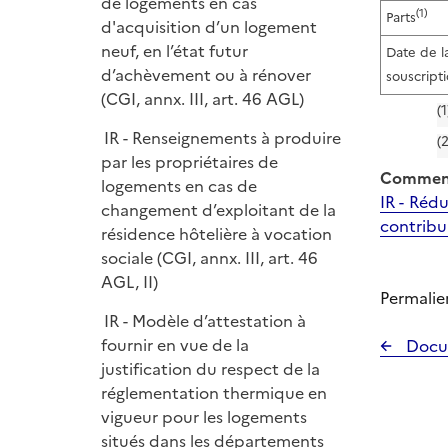
de logements en cas
(1)
Parts
d'acquisition d’un logement
neuf, en l’état futur
Date de l
d’achèvement ou à rénover
souscript
(CGI, annx. III, art. 46 AGL)
(1
IR - Renseignements à produire
(2
par les propriétaires de
Comment
logements en cas de
IR - Réd
changement d’exploitant de la
contribua
résidence hôtelière à vocation
sociale (CGI, annx. III, art. 46
AGL, II)
Permalie
IR - Modèle d’attestation à
fournir en vue de la
Docu
justification du respect de la
réglementation thermique en
vigueur pour les logements
situés dans les départements