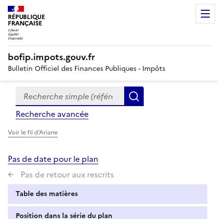
RÉPUBLIQUE
FRANÇAISE
bofip.impots.gouv.fr
Bulletin Officiel des Finances Publiques - Impôts
Recherche simple (références, mots clés, partie du titre
Formulaire
Rechercher
de
Recherche avancée
recherche
Voir le fil d'Ariane
Pas de date pour le plan
Pas de retour aux rescrits
Table des matières
Position dans la série du plan