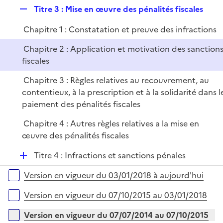
p
e
R
Titre 3 : Mise en œuvre des pénalités fiscales
l
r
e
i
Chapitre 1 : Constatation et preuve des infractions
p
e
l
r
Chapitre 2 : Application et motivation des sanction
i
fiscales
e
Chapitre 3 : Règles relatives au recouvrement, au
r
contentieux, à la prescription et à la solidarité dans l
paiement des pénalités fiscales
Chapitre 4 : Autres règles relatives a la mise en
œuvre des pénalités fiscales
D
Titre 4 : Infractions et sanctions pénales
é
Versions sur la période
Version en vigueur du 03/01/2018 à aujourd'hui
p
l
Version en vigueur du 07/10/2015 au 03/01/2018
i
e
Version en vigueur du 07/07/2014 au 07/10/2015