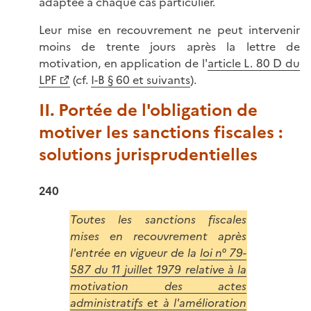
adaptée à chaque cas particulier.
Leur mise en recouvrement ne peut intervenir
moins de trente jours après la lettre de
motivation, en application de l'
article L. 80 D du
LPF
(cf.
I-B § 60 et suivants
).
II. Portée de l'obligation de
motiver les sanctions fiscales :
solutions jurisprudentielles
240
Toutes les sanctions fiscales
mises en recouvrement après
l'entrée en vigueur de la
loi n° 79-
587 du 11 juillet 1979 relative à la
motivation des actes
administratifs et à l'amélioration