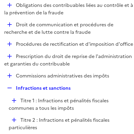
l
D
Obligations des contribuables liées au contrôle et à
p
i
é
la prévention de la fraude
l
e
p
i
r
D
Droit de communication et procédures de
l
e
é
recherche et de lutte contre la fraude
i
r
p
e
D
Procédures de rectification et d'imposition d'office
l
r
é
i
D
Prescription du droit de reprise de l'administration
p
e
é
et garanties du contribuable
l
r
p
i
D
Commissions administratives des impôts
l
e
é
i
r
R
Infractions et sanctions
p
e
e
l
r
D
Titre 1 : Infractions et pénalités fiscales
p
i
é
communes a tous les impôts
l
e
p
i
r
D
Titre 2 : Infractions et pénalités fiscales
l
e
é
particulières
i
r