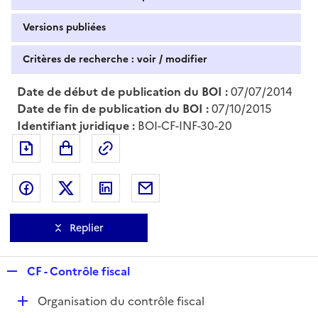
Versions publiées
Critères de recherche : voir / modifier
Date de début de publication du BOI :
07/07/2014
Date de fin de publication du BOI :
07/10/2015
Identifiant juridique :
BOI-CF-INF-30-20
Exporter le document au format pdf
Permalien : adresse web de ce doc
Partager sur Facebook
Partager sur Twitter
Partager sur LinkedIn
Partager par messagerie
Replier
R
CF - Contrôle fiscal
e
D
Organisation du contrôle fiscal
p
é