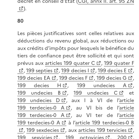
décret en conseil d’État (
CGI, annx II. art. 95 ZN
).
80
Les pièces justificatives sont celles relatives aux
déductions du revenu global, aux réductions ou
aux crédits d’impôts pour lesquels le bénéfice du
tiers de confiance peut être sollicité et qui sont
prévus aux
articles 199 quater C
,
199 quater F
,
199 septies
,
199 decies I
,
199 decies E
,
199 decies EA
,
199 decies F
,
199 decies G
,
199 decies H
,
199 undecies A
,
199 undecies B
,
199 undecies C
et
199 undecies D
, aux I à VI de l’
article
199 terdecies-0 A
, au VI bis de l’
article
199 terdecies-0 A
, au VI ter de l’
article
199 terdecies-0 A
à l’
article 199 terdecies-0 B
,
199 sexdecies
, aux
articles 199 tervicies
,
199 sexvicies
,
199 octovicies
,
200
,