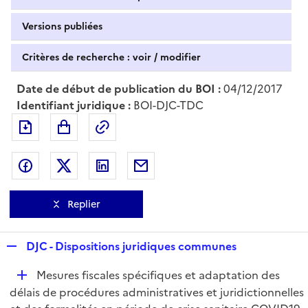
Versions publiées
Critères de recherche : voir / modifier
Date de début de publication du BOI :
04/12/2017
Identifiant juridique :
BOI-DJC-TDC
Exporter le document au format pdf
Permalien : adresse web de ce doc
Partager sur Facebook
Partager sur Twitter
Partager sur LinkedIn
Partager par messagerie
Replier
R
DJC - Dispositions juridiques communes
e
D
Mesures fiscales spécifiques et adaptation des
p
é
délais de procédures administratives et juridictionnelles
l
p