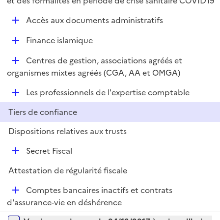
et des formalités en période de crise sanitaire COVID19
i
l
e
D
Accès aux documents administratifs
i
r
é
e
D
Finance islamique
p
r
é
l
D
Centres de gestion, associations agréés et
p
i
é
organismes mixtes agréés (CGA, AA et OMGA)
l
e
p
i
r
D
Les professionnels de l'expertise comptable
l
e
é
i
r
Tiers de confiance
p
e
l
r
Dispositions relatives aux trusts
i
D
e
Secret Fiscal
é
r
Attestation de régularité fiscale
p
l
D
Comptes bancaires inactifs et contrats
i
é
d'assurance-vie en déshérence
e
p