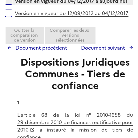
Versions sur la période
r
Version en vigueur du 04/12/2017 à aujourd'hui
l
i
Version en vigueur du 12/09/2012 au 04/12/2017
e
r
Quitter la
Comparer les deux
comparaison
versions
de version
sélectionnées
Document précédent
Document suivant
Dispositions Juridiques
Communes - Tiers de
confiance
1
L'
article 68 de la loi n° 2010-1658 du
29 décembre 2010 de finances rectificative pour
2010
a instauré la mission de tiers de
confiance.