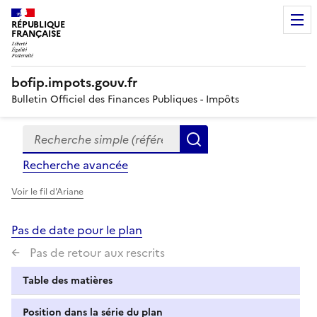
RÉPUBLIQUE
FRANÇAISE
bofip.impots.gouv.fr
Bulletin Officiel des Finances Publiques - Impôts
Recherche simple (références, mots clés, partie du titre
Formulaire
Rechercher
de
Recherche avancée
recherche
Voir le fil d'Ariane
Pas de date pour le plan
Pas de retour aux rescrits
Table des matières
Position dans la série du plan