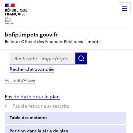
RÉPUBLIQUE
FRANÇAISE
bofip.impots.gouv.fr
Bulletin Officiel des Finances Publiques - Impôts
Recherche simple (références, mots clés, partie du titre
Formulaire
Rechercher
de
Recherche avancée
recherche
Voir le fil d'Ariane
Pas de date pour le plan
Pas de retour aux rescrits
Table des matières
Position dans la série du plan