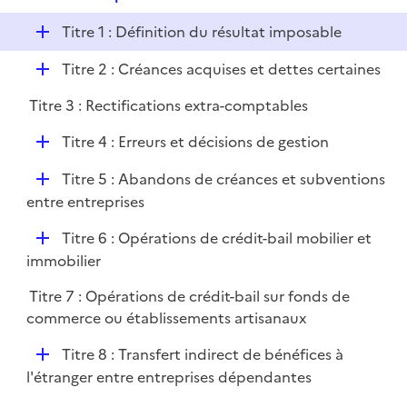
i
e
l
e
D
Titre 1 : Définition du résultat imposable
p
i
r
é
l
e
D
Titre 2 : Créances acquises et dettes certaines
p
i
r
é
l
e
Titre 3 : Rectifications extra-comptables
p
i
r
l
e
D
Titre 4 : Erreurs et décisions de gestion
i
r
é
e
D
Titre 5 : Abandons de créances et subventions
p
r
é
entre entreprises
l
p
i
D
Titre 6 : Opérations de crédit-bail mobilier et
l
e
é
immobilier
i
r
p
e
Titre 7 : Opérations de crédit-bail sur fonds de
l
r
commerce ou établissements artisanaux
i
e
D
Titre 8 : Transfert indirect de bénéfices à
r
é
l'étranger entre entreprises dépendantes
p