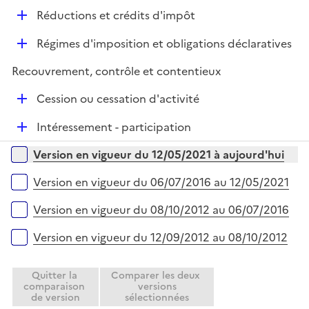
r
é
l
e
D
Réductions et crédits d'impôt
p
i
r
é
l
e
D
Régimes d'imposition et obligations déclaratives
p
i
r
é
l
e
Recouvrement, contrôle et contentieux
p
i
r
l
e
D
Cession ou cessation d'activité
i
r
é
e
D
Intéressement - participation
p
r
é
l
Versions sur la période
Version en vigueur du 12/05/2021 à aujourd'hui
p
i
l
e
Version en vigueur du 06/07/2016 au 12/05/2021
i
r
e
Version en vigueur du 08/10/2012 au 06/07/2016
r
Version en vigueur du 12/09/2012 au 08/10/2012
Quitter la
Comparer les deux
comparaison
versions
de version
sélectionnées