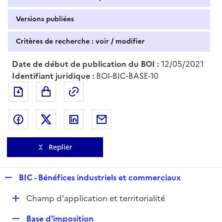
Versions publiées
Critères de recherche : voir / modifier
Date de début de publication du BOI :
12/05/2021
Identifiant juridique :
BOI-BIC-BASE-10
Exporter le document au format pdf
Permalien : adresse web de ce doc
Partager sur Facebook
Partager sur Twitter
Partager sur LinkedIn
Partager par messagerie
Replier
R
BIC - Bénéfices industriels et commerciaux
e
D
Champ d'application et territorialité
p
é
l
R
Base d'imposition
p