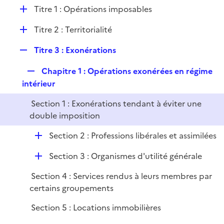
l
D
Titre 1 : Opérations imposables
p
i
é
l
e
D
Titre 2 : Territorialité
p
i
r
é
l
e
R
Titre 3 : Exonérations
p
i
r
e
l
e
R
Chapitre 1 : Opérations exonérées en régime
p
i
r
e
intérieur
l
e
p
i
r
Section 1 : Exonérations tendant à éviter une
l
e
double imposition
i
r
e
D
Section 2 : Professions libérales et assimilées
r
é
D
Section 3 : Organismes d'utilité générale
p
é
l
Section 4 : Services rendus à leurs membres par
p
i
certains groupements
l
e
i
r
Section 5 : Locations immobilières
e