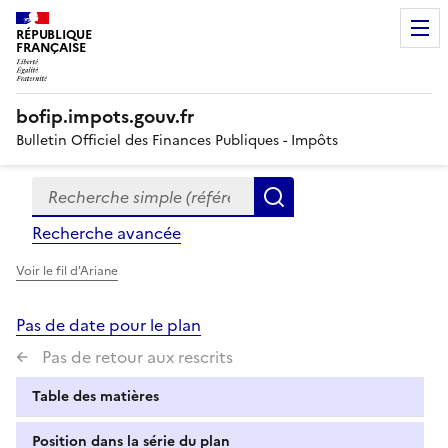
RÉPUBLIQUE
FRANÇAISE
bofip.impots.gouv.fr
Bulletin Officiel des Finances Publiques - Impôts
Recherche simple (références, mots clés, partie du titre
Formulaire
Rechercher
de
Recherche avancée
recherche
Voir le fil d'Ariane
Pas de date pour le plan
Pas de retour aux rescrits
Table des matières
Position dans la série du plan