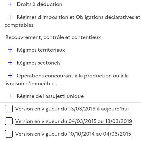
l
e
D
Droits à déduction
p
i
r
é
l
e
D
Régimes d'imposition et Obligations déclaratives et
p
i
r
é
comptables
l
e
p
i
r
Recouvrement, contrôle et contentieux
l
e
i
r
D
Régimes territoriaux
e
é
r
D
Régimes sectoriels
p
é
l
D
Opérations concourant à la production ou à la
p
i
é
livraison d'immeubles
l
e
p
i
r
D
Régime de l’assujetti unique
l
e
é
i
r
Versions sur la période
Version en vigueur du 13/03/2019 à aujourd'hui
p
e
l
r
Version en vigueur du 04/03/2015 au 13/03/2019
i
e
Version en vigueur du 10/10/2014 au 04/03/2015