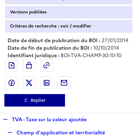
Versions publiées
Critères de recherche : voir / modifier
Date de début de publication du BOI :
27/01/2014
Date de fin de publication du BOI :
10/10/2014
Identifiant juridique :
BOI-TVA-CHAMP-30-10-10
Exporter le document au format pdf
Permalien : adresse web de ce doc
Partager sur Facebook
Partager sur Twitter
Partager sur LinkedIn
Partager par messagerie
Replier
R
TVA - Taxe sur la valeur ajoutée
e
R
Champ d'application et territorialité
p
e