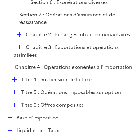
D
r
Section 6 : Exonérations diverses
é
Section 7 : Opérations d'assurance et de
p
réassurance
l
i
D
Chapitre 2 : Échanges intracommunautaires
e
é
r
D
Chapitre 3 : Exportations et opérations
p
é
assimilées
l
p
i
Chapitre 4 : Opérations exonérées à l'importation
l
e
i
r
D
Titre 4 : Suspension de la taxe
e
é
r
D
Titre 5 : Opérations imposables sur option
p
é
l
D
Titre 6 : Offres composites
p
i
é
l
e
D
Base d'imposition
p
i
r
é
l
e
D
Liquidation - Taux
p
i
r
é