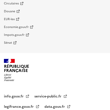
Circulaires
Douane
EUR-lex
Economie.gouv.fr
Impots.gouv.fr
Sénat
RÉPUBLIQUE
FRANÇAISE
info.gouv.fr
service-public.fr
legifrance.gouv.fr
data.gouv.fr