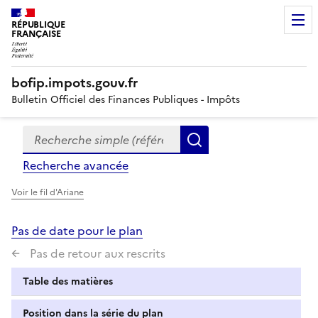
RÉPUBLIQUE
FRANÇAISE
bofip.impots.gouv.fr
Bulletin Officiel des Finances Publiques - Impôts
Recherche simple (références, mots clés, partie du titre
Formulaire
Rechercher
de
Recherche avancée
recherche
Voir le fil d'Ariane
Pas de date pour le plan
Pas de retour aux rescrits
Table des matières
Position dans la série du plan