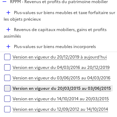
R
RPPM - Revenus et profits du patrimoine mobilier
e
D
Plus-values sur biens meubles et taxe forfaitaire sur
p
é
les objets précieux
l
p
i
D
Revenus de capitaux mobiliers, gains et profits
l
e
é
assimilés
i
r
p
e
D
Plus-values sur biens meubles incorporels
l
r
é
i
Versions sur la période
Version en vigueur du 20/12/2019 à aujourd'hui
p
e
l
r
Version en vigueur du 04/03/2016 au 20/12/2019
i
e
Version en vigueur du 03/06/2015 au 04/03/2016
r
Version en vigueur du 20/03/2015 au 03/06/2015
Version en vigueur du 14/10/2014 au 20/03/2015
Version en vigueur du 12/09/2012 au 14/10/2014