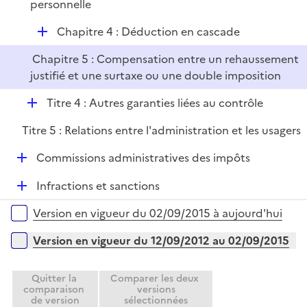
personnelle
D
Chapitre 4 : Déduction en cascade
é
Chapitre 5 : Compensation entre un rehaussement
p
justifié et une surtaxe ou une double imposition
l
i
D
Titre 4 : Autres garanties liées au contrôle
e
é
r
Titre 5 : Relations entre l'administration et les usagers
p
l
D
Commissions administratives des impôts
i
é
e
D
Infractions et sanctions
p
r
é
l
Versions sur la période
Version en vigueur du 02/09/2015 à aujourd'hui
p
i
l
e
Version en vigueur du 12/09/2012 au 02/09/2015
i
r
e
Quitter la
Comparer les deux
r
comparaison
versions
de version
sélectionnées