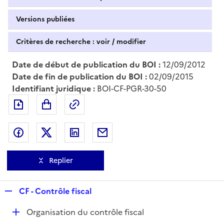
Versions publiées
Critères de recherche : voir / modifier
Date de début de publication du BOI :
12/09/2012
Date de fin de publication du BOI :
02/09/2015
Identifiant juridique :
BOI-CF-PGR-30-50
Exporter le document au format pdf
Permalien : adresse web de ce doc
Partager sur Facebook
Partager sur Twitter
Partager sur LinkedIn
Partager par messagerie
Replier
R
CF - Contrôle fiscal
e
D
Organisation du contrôle fiscal
p
é