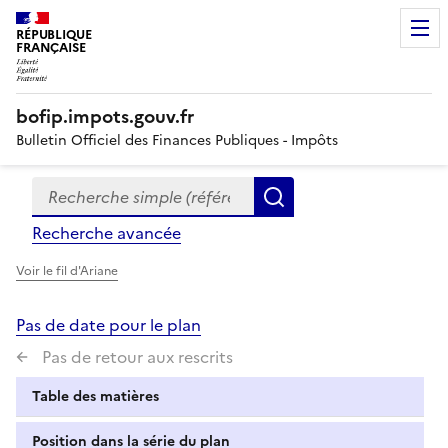
RÉPUBLIQUE
FRANÇAISE
bofip.impots.gouv.fr
Bulletin Officiel des Finances Publiques - Impôts
Recherche simple (références, mots clés, partie du titre
Formulaire
Rechercher
de
Recherche avancée
recherche
Voir le fil d'Ariane
Pas de date pour le plan
Pas de retour aux rescrits
Table des matières
Position dans la série du plan