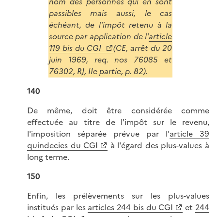
nom des personnes qui en sont
passibles mais aussi, le cas
échéant, de l'impôt retenu à la
source par application de l'
article
119 bis du CGI
(CE, arrêt du 20
juin 1969, req. nos 76085 et
76302, RJ, IIe partie, p. 82).
140
De même, doit être considérée comme
effectuée au titre de l'impôt sur le revenu,
l'imposition séparée prévue par l'
article 39
quindecies du CGI
à l'égard des plus-values à
long terme.
150
Enfin, les prélèvements sur les plus-values
institués par les
articles 244 bis du CGI
et
244