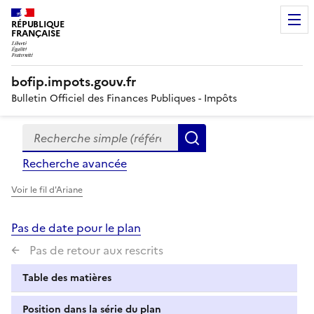
RÉPUBLIQUE
FRANÇAISE
bofip.impots.gouv.fr
Bulletin Officiel des Finances Publiques - Impôts
Recherche simple (références, mots clés, partie du titre
Formulaire
Rechercher
de
Recherche avancée
recherche
Voir le fil d'Ariane
Pas de date pour le plan
Pas de retour aux rescrits
Table des matières
Position dans la série du plan