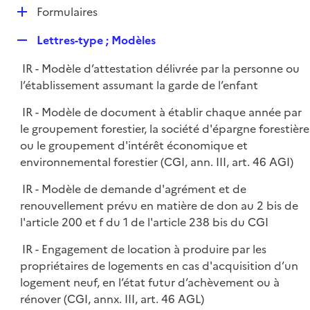
l
D
Formulaires
p
i
é
l
e
R
Lettres-type ; Modèles
p
i
r
e
l
e
IR - Modèle d’attestation délivrée par la personne ou
p
i
r
l’établissement assumant la garde de l’enfant
l
e
i
r
IR - Modèle de document à établir chaque année par
e
le groupement forestier, la société d'épargne forestière
r
ou le groupement d'intérêt économique et
environnemental forestier (CGI, ann. III, art. 46 AGI)
IR - Modèle de demande d'agrément et de
renouvellement prévu en matière de don au 2 bis de
l'article 200 et f du 1 de l'article 238 bis du CGI
IR - Engagement de location à produire par les
propriétaires de logements en cas d'acquisition d’un
logement neuf, en l’état futur d’achèvement ou à
rénover (CGI, annx. III, art. 46 AGL)