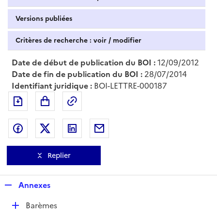
Versions publiées
Critères de recherche : voir / modifier
Date de début de publication du BOI :
12/09/2012
Date de fin de publication du BOI :
28/07/2014
Identifiant juridique :
BOI-LETTRE-000187
Exporter le document au format pdf
Permalien : adresse web de ce doc
Partager sur Facebook
Partager sur Twitter
Partager sur LinkedIn
Partager par messagerie
Replier
R
Annexes
e
D
Barèmes
p
é