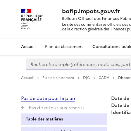
bofip.impots.gouv.fr
RÉPUBLIQUE
Bulletin Officiel des Finances Publ
FRANÇAISE
Le site des commentaires officiels des d
de la direction générale des Finances p
Accueil
Plan de classement
Consultations publi
Recherche simple (références, mots clés, partie 
Formulaire
de
recherche
Accueil
Plan de classement
DJC
CADA
Disposi
Pas de date pour le plan
Date de 
Date de 
Pas de retour aux rescrits
Identifia
Table des matières