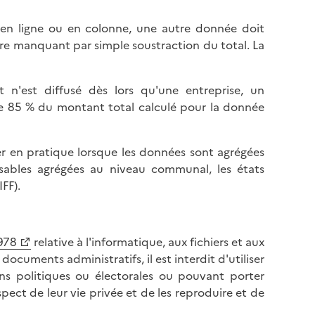
l
p
a
a
en ligne ou en colonne, une autre donnée doit
p
g
fre manquant par simple soustraction du total. La
a
e
g
e
t n'est diffusé dès lors qu'une entreprise, un
 de 85 % du montant total calculé pour la donnée
uer en pratique lorsque les données sont agrégées
usables agrégées au niveau communal, les états
FF).
1978
relative à l'informatique, aux fichiers et aux
 documents administratifs, il est interdit d'utiliser
ns politiques ou électorales ou pouvant porter
pect de leur vie privée et de les reproduire et de