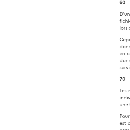
60
D'un
fich
lors
Cepe
donn
en c
donn
serv
70
Les 
indi
une 
Pour
est 