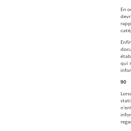
En o
devr
rapp
caté
Enfi
docu
étab
qui 
info
90
Lors
stat
n'en
info
rega