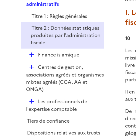
e
administratifs
p
I. 
Titre 1 : Règles générales
l
fis
i
Titre 2 : Données statistiques
e
produites par l'administration
10
r
fiscale
Les 
D
Finance islamique
miss
é
livr
D
Centres de gestion,
p
fisc
é
associations agréés et organismes
l
parti
p
mixtes agréés (CGA, AA et
i
l
OMGA)
e
Il e
i
r
aux 
D
Les professionnels de
e
é
l'expertise comptable
r
De m
p
dire
Tiers de confiance
l
cont
i
Dispositions relatives aux trusts
géog