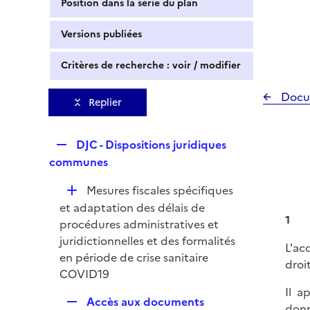
Position dans la série du plan
Versions publiées
Critères de recherche : voir / modifier
Docu
Replier
R
DJC - Dispositions juridiques
e
communes
p
D
Mesures fiscales spécifiques
l
é
et adaptation des délais de
i
1
p
procédures administratives et
e
l
juridictionnelles et des formalités
r
L'ac
i
en période de crise sanitaire
droi
e
COVID19
r
Il a
R
Accès aux documents
donn