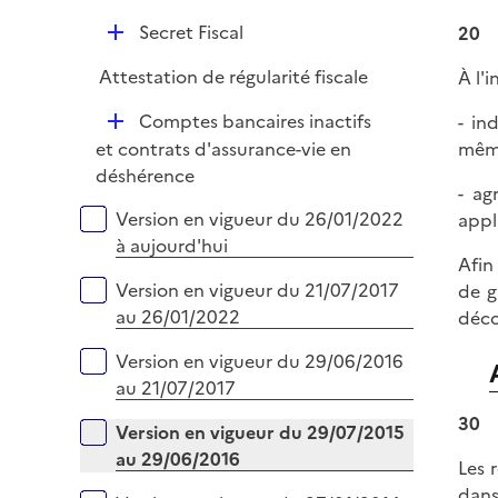
e
D
r
Secret Fiscal
20
é
Attestation de régularité fiscale
À l'
p
l
D
Comptes bancaires inactifs
- in
i
é
et contrats d'assurance-vie en
même
e
p
déshérence
r
- ag
l
Versions sur la période
Version en vigueur du 26/01/2022
appl
i
à aujourd'hui
e
Afin
r
Version en vigueur du 21/07/2017
de g
au 26/01/2022
déco
Version en vigueur du 29/06/2016
au 21/07/2017
30
Version en vigueur du 29/07/2015
au 29/06/2016
Les 
dans