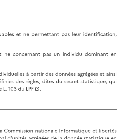
ables et ne permettant pas leur identification,
 et ne concernant pas un individu dominant en
dividuelles à partir des données agrégées et ainsi
ies des règles, dites du secret statistique, qui
le L. 103 du LPF
.
 la Commission nationale Informatique et libertés
mal d'unités agrégées de la donnée statistique en