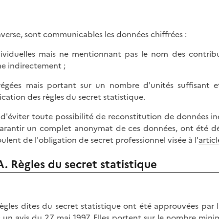
inverse, sont communicables les données chiffrées :
dividuelles mais ne mentionnant pas le nom des contribu
 indirectement ;
régées mais portant sur un nombre d'unités suffisant
ication des règles du secret statistique.
 d'éviter toute possibilité de reconstitution de données in
arantir un complet anonymat de ces données, ont été défin
ulent de l'obligation de secret professionnel visée à l'
artic
A. Règles du secret statistique
règles dites du secret statistique ont été approuvées par
 un avis du 27 mai 1997. Elles portent sur le nombre mini