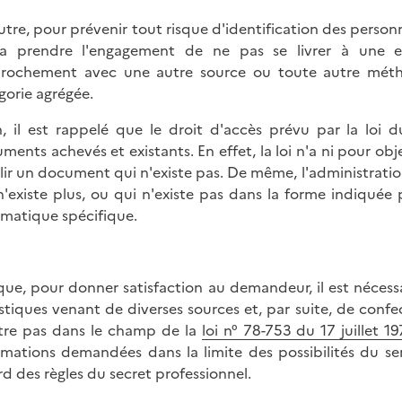
utre, pour prévenir tout risque d'identification des person
a prendre l'engagement de ne pas se livrer à une ex
rochement avec une autre source ou toute autre métho
gorie agrégée.
n, il est rappelé que le droit d'accès prévu par la loi 
ments achevés et existants. En effet, la loi n'a ni pour obj
lir un document qui n'existe pas. De même, l'administra
n'existe plus, ou qui n'existe pas dans la forme indiquée
rmatique spécifique.
que, pour donner satisfaction au demandeur, il est nécess
istiques venant de diverses sources et, par suite, de co
tre pas dans le champ de la
loi n° 78-753 du 17 juillet 1
rmations demandées dans la limite des possibilités du se
rd des règles du secret professionnel.