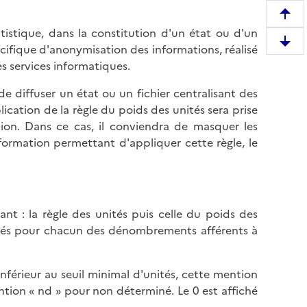
R
atistique, dans la constitution d'un état ou d'un
e
D
écifique d'anonymisation des informations, réalisé
m
e
es services informatiques.
o
s
n
de diffuser un état ou un fichier centralisant des
c
t
lication de la règle du poids des unités sera prise
e
e
tion. Dans ce cas, il conviendra de masquer les
n
r
nformation permettant d'appliquer cette règle, le
d
e
r
n
e
h
e
a
n
ant : la règle des unités puis celle du poids des
u
b
unités pour chacun des dénombrements afférents à
t
a
d
s
e
nférieur au seuil minimal d'unités, cette mention
d
l
ntion « nd » pour non déterminé. Le 0 est affiché
e
a