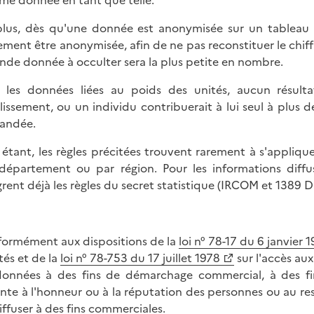
e donnée en tant que telle.
lus, dès qu'une donnée est anonymisée sur un tableau 
ement être anonymisée, afin de ne pas reconstituer le chif
nde donnée à occulter sera la plus petite en nombre.
 les données liées au poids des unités, aucun résulta
lissement, ou un individu contribuerait à lui seul à plus
andée.
 étant, les règles précitées trouvent rarement à s'appliq
département ou par région. Pour les informations diff
grent déjà les règles du secret statistique (IRCOM et 1389 DI
ormément aux dispositions de la
loi n° 78-17 du 6 janvier 
tés et de la
loi n° 78-753 du 17 juillet 1978
sur l'accès aux
données à des fins de démarchage commercial, à des fi
inte à l'honneur ou à la réputation des personnes ou au res
diffuser à des fins commerciales.