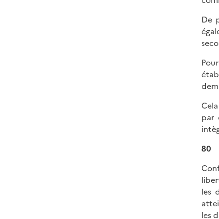
comm
De p
égal
seco
Pour
étab
dem
Cela
par 
intè
80
Conf
liber
les 
atte
les 