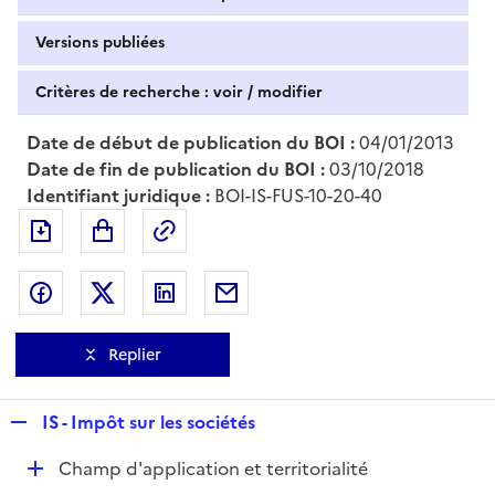
Versions publiées
Critères de recherche : voir / modifier
Date de début de publication du BOI :
04/01/2013
Date de fin de publication du BOI :
03/10/2018
Identifiant juridique :
BOI-IS-FUS-10-20-40
Exporter le document au format pdf
Permalien : adresse web de ce doc
Partager sur Facebook
Partager sur Twitter
Partager sur LinkedIn
Partager par messagerie
Replier
R
IS - Impôt sur les sociétés
e
D
Champ d'application et territorialité
p
é