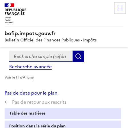
RÉPUBLIQUE
FRANÇAISE
bofip.impots.gouv.fr
Bulletin Officiel des Finances Publiques - Impôts
Recherche simple (références, mots clés, partie du titre
Formulaire
Rechercher
de
Recherche avancée
recherche
Voir le fil d'Ariane
Pas de date pour le plan
Pas de retour aux rescrits
Table des matières
Position dans la série du plan