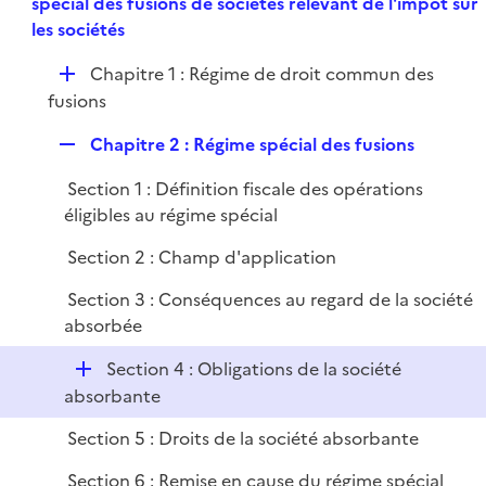
e
spécial des fusions de sociétés relevant de l'impôt sur
l
e
p
les sociétés
i
r
l
e
D
Chapitre 1 : Régime de droit commun des
i
r
é
fusions
e
p
r
R
Chapitre 2 : Régime spécial des fusions
l
e
i
Section 1 : Définition fiscale des opérations
p
e
éligibles au régime spécial
l
r
i
Section 2 : Champ d'application
e
Section 3 : Conséquences au regard de la société
r
absorbée
D
Section 4 : Obligations de la société
é
absorbante
p
Section 5 : Droits de la société absorbante
l
i
Section 6 : Remise en cause du régime spécial