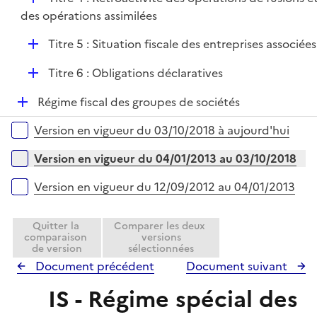
l
r
é
des opérations assimilées
i
p
e
D
Titre 5 : Situation fiscale des entreprises associées
l
r
é
i
D
Titre 6 : Obligations déclaratives
p
e
é
l
r
D
Régime fiscal des groupes de sociétés
p
i
é
l
e
Versions sur la période
Version en vigueur du 03/10/2018 à aujourd'hui
p
i
r
l
e
Version en vigueur du 04/01/2013 au 03/10/2018
i
r
e
Version en vigueur du 12/09/2012 au 04/01/2013
r
Quitter la
Comparer les deux
comparaison
versions
de version
sélectionnées
Document précédent
Document suivant
IS - Régime spécial des