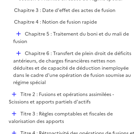
e
Chapitre 3 : Date d'effet des actes de fusion
r
Chapitre 4 : Notion de fusion rapide
D
Chapitre 5 : Traitement du boni et du mali de
é
fusion
p
D
Chapitre 6 : Transfert de plein droit de déficits
l
é
antérieurs, de charges financières nettes non
i
p
déduites et de capacité de déduction inemployée
e
l
dans le cadre d'une opération de fusion soumise au
r
i
régime spécial
e
D
Titre 2 : Fusions et opérations assimilées -
r
é
Scissions et apports partiels d'actifs
p
D
Titre 3 : Règles comptables et fiscales de
l
é
valorisation des apports
i
p
e
D
Titre 4 : Rétroactivité des opérations de fusions e