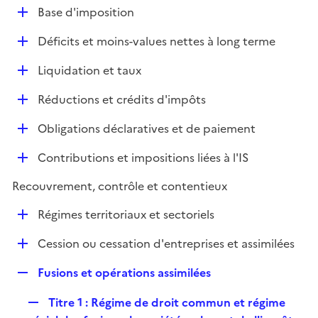
l
D
Base d'imposition
p
i
é
l
e
D
Déficits et moins-values nettes à long terme
p
i
r
é
l
e
D
Liquidation et taux
p
i
r
é
l
e
D
Réductions et crédits d'impôts
p
i
r
é
l
e
D
Obligations déclaratives et de paiement
p
i
r
é
l
e
D
Contributions et impositions liées à l'IS
p
i
r
é
l
e
Recouvrement, contrôle et contentieux
p
i
r
l
e
D
Régimes territoriaux et sectoriels
i
r
é
e
D
Cession ou cessation d'entreprises et assimilées
p
r
é
l
R
Fusions et opérations assimilées
p
i
e
l
e
R
Titre 1 : Régime de droit commun et régime
p
i
r