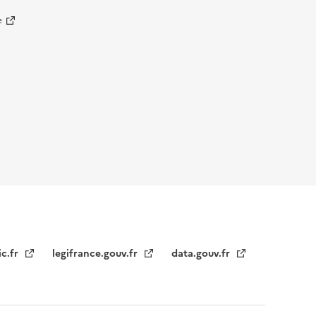
e
ic.fr
legifrance.gouv.fr
data.gouv.fr