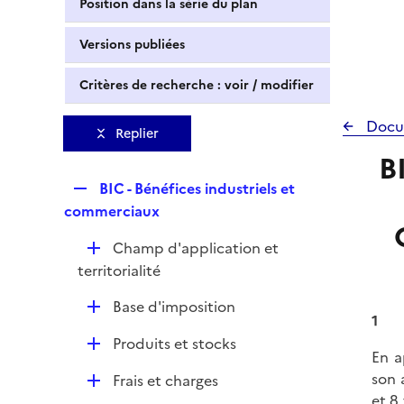
Position dans la série du plan
Versions publiées
Critères de recherche : voir / modifier
Docu
Replier
B
R
BIC - Bénéfices industriels et
e
commerciaux
p
D
Champ d'application et
l
é
territorialité
i
p
e
D
Base d'imposition
l
r
1
é
i
D
Produits et stocks
p
e
En a
é
l
r
son 
D
Frais et charges
p
i
et
8
é