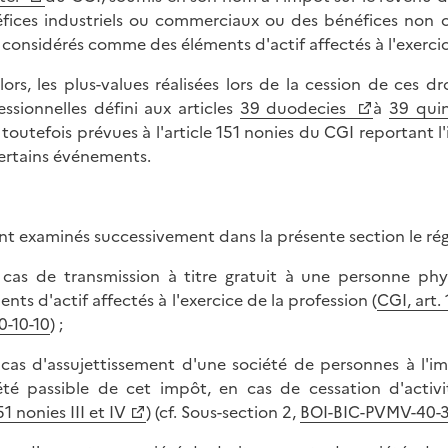
fices industriels ou commerciaux ou des bénéfices non c
 considérés comme des éléments d'actif affectés à l'exercic
lors, les plus-values réalisées lors de la cession de ces d
essionnelles défini aux articles
39 duodecies
à
39 qui
 toutefois prévues à l'article 151 nonies du CGI reportant l
ertains événements.
nt examinés successivement dans la présente section le rég
 cas de transmission à titre gratuit à une personne p
ents d'actif affectés à l'exercice de la profession (
CGI, art. 
0-10-10
) ;
 cas d'assujettissement d'une société de personnes à l'i
été passible de cet impôt, en cas de cessation d'activ
51 nonies III et IV
) (cf. Sous-section 2,
BOI-BIC-PVMV-40-3