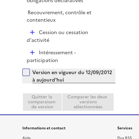
obligations déclaratives
i
r
p
e
Recouvrement, contrôle et
l
r
contentieux
i
e
D
Cession ou cessation
r
é
d'activité
p
D
Intéressement -
l
é
participation
i
p
e
Versions sur la période
Version en vigueur du 12/09/2012
l
r
à aujourd'hui
i
e
r
Quitter la
Comparer les deux
comparaison
versions
de version
sélectionnées
Informations et contact
Services
Aide
Flux RSS