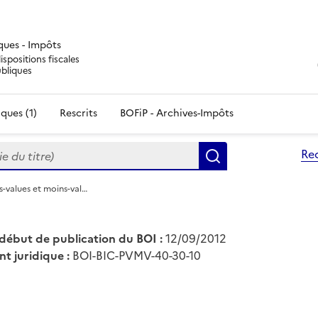
iques - Impôts
ispositions fiscales
ubliques
ques (1)
Rescrits
BOFiP - Archives-Impôts
du titre)
Re
Rechercher
us-values et moins-val…
début de publication du BOI :
12/09/2012
nt juridique :
BOI-BIC-PVMV-40-30-10