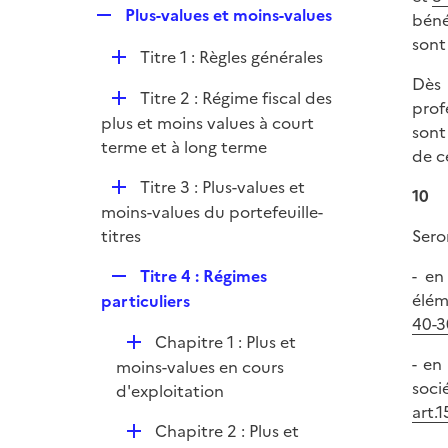
l
e
R
Plus-values et moins-values
béné
p
i
r
e
sont
l
e
D
Titre 1 : Règles générales
p
i
r
é
Dès 
l
e
D
Titre 2 : Régime fiscal des
p
prof
i
r
é
plus et moins values à court
l
sont
e
p
terme et à long terme
i
de c
r
l
e
D
Titre 3 : Plus-values et
i
10
r
é
moins-values du portefeuille-
e
p
titres
Sero
r
l
R
Titre 4 : Régimes
- en
i
e
élém
particuliers
e
p
40-3
r
D
Chapitre 1 : Plus et
l
- en
é
moins-values en cours
i
soci
p
d'exploitation
e
art.1
l
r
D
Chapitre 2 : Plus et
i