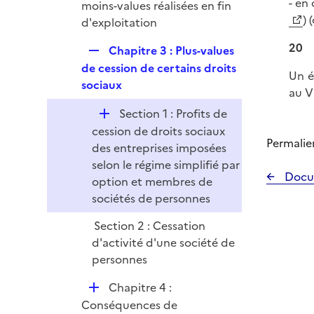
- en
é
moins-values réalisées en fin
e
) 
p
d'exploitation
r
l
20
R
Chapitre 3 : Plus-values
i
e
de cession de certains droits
e
Un é
p
sociaux
r
au VI
l
D
Section 1 : Profits de
i
é
cession de droits sociaux
e
Permalie
p
des entreprises imposées
r
l
selon le régime simplifié par
Docu
i
option et membres de
e
sociétés de personnes
r
Section 2 : Cessation
d'activité d'une société de
personnes
D
Chapitre 4 :
é
Conséquences de