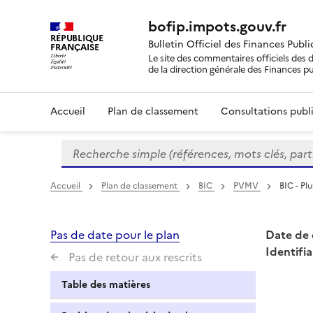
bofip.impots.gouv.fr
RÉPUBLIQUE
Bulletin Officiel des Finances Publ
FRANÇAISE
Le site des commentaires officiels des d
de la direction générale des Finances p
Accueil
Plan de classement
Consultations publi
Recherche simple (références, mots clés, partie 
Formulaire
de
recherche
Accueil
Plan de classement
BIC
PVMV
BIC - Pl
Pas de date pour le plan
Date de 
Identifia
Pas de retour aux rescrits
Table des matières