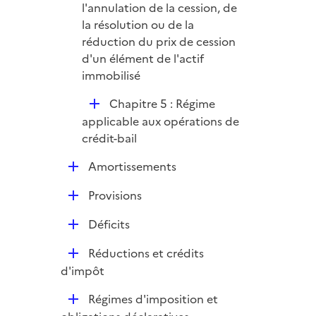
p
l'annulation de la cession, de
l
la résolution ou de la
i
réduction du prix de cession
e
d'un élément de l'actif
r
immobilisé
D
Chapitre 5 : Régime
é
applicable aux opérations de
p
crédit-bail
l
D
Amortissements
i
é
e
D
Provisions
p
r
é
l
D
Déficits
p
i
é
l
e
D
Réductions et crédits
p
i
r
é
d'impôt
l
e
p
i
r
D
Régimes d'imposition et
l
e
é