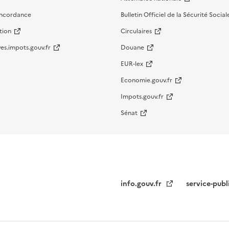
oncordance
Bulletin Officiel de la Sécurité Social
tion
Circulaires
es.impots.gouv.fr
Douane
EUR-lex
Economie.gouv.fr
Impots.gouv.fr
Sénat
info.gouv.fr
service-publ