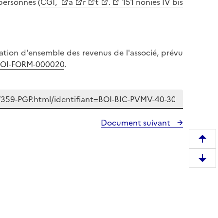
personnes (
CGI,
a
r
t
.
151 nonies IV bis
ration d'ensemble des revenus de l'associé, prévu
OI-FORM-000020
.
Document suivant
R
e
D
m
e
o
s
n
c
t
e
e