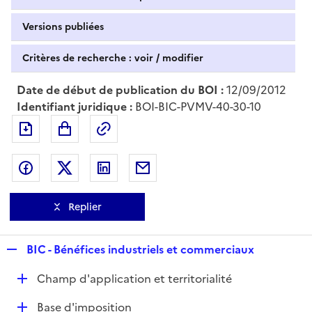
Versions publiées
Critères de recherche : voir / modifier
Date de début de publication du BOI :
12/09/2012
Identifiant juridique :
BOI-BIC-PVMV-40-30-10
Exporter le document au format pdf
Permalien : adresse web de ce doc
Partager sur Facebook
Partager sur Twitter
Partager sur LinkedIn
Partager par messagerie
Replier
R
BIC - Bénéfices industriels et commerciaux
e
D
Champ d'application et territorialité
p
é
l
D
Base d'imposition
p