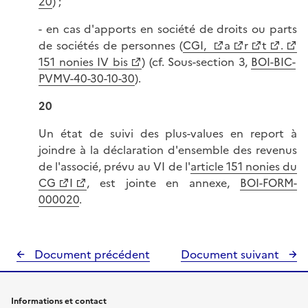
20
) ;
- en cas d'apports en société de droits ou parts
de sociétés de personnes (
CGI,
a
r
t
.
151 nonies IV bis
) (cf. Sous-section 3,
BOI-BIC-
PVMV-40-30-10-30
).
20
Un état de suivi des plus-values en report à
joindre à la déclaration d'ensemble des revenus
de l'associé, prévu au VI de l'
article 151 nonies du
CG
I
, est jointe en annexe,
BOI-FORM-
000020
.
Document précédent
Document suivant
Informations et contact