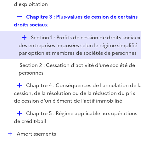
e
é
d'exploitation
i
r
p
e
R
Chapitre 3 : Plus-values de cession de certains
l
r
e
droits sociaux
i
p
e
D
Section 1 : Profits de cession de droits sociaux
l
r
é
des entreprises imposées selon le régime simplifié
i
p
par option et membres de sociétés de personnes
e
l
r
Section 2 : Cessation d'activité d'une société de
i
personnes
e
r
D
Chapitre 4 : Conséquences de l'annulation de l
é
cession, de la résolution ou de la réduction du prix
p
de cession d'un élément de l'actif immobilisé
l
D
Chapitre 5 : Régime applicable aux opérations
i
é
de crédit-bail
e
p
r
D
Amortissements
l