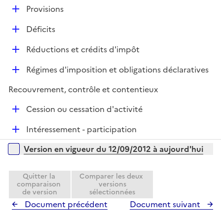
é
i
D
Provisions
p
e
é
l
r
D
Déficits
p
i
é
l
e
D
Réductions et crédits d'impôt
p
i
r
é
l
e
D
Régimes d'imposition et obligations déclaratives
p
i
r
é
l
e
Recouvrement, contrôle et contentieux
p
i
r
l
e
D
Cession ou cessation d'activité
i
r
é
e
D
Intéressement - participation
p
r
é
l
Versions sur la période
Version en vigueur du 12/09/2012 à aujourd'hui
p
i
l
e
i
Quitter la
Comparer les deux
r
comparaison
versions
e
de version
sélectionnées
r
Document précédent
Document suivant