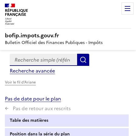
RÉPUBLIQUE
FRANÇAISE
bofip.impots.gouv.fr
Bulletin Officiel des Finances Publiques - Impôts
Recherche simple (références, mots clés, partie du titre
Formulaire
Rechercher
de
Recherche avancée
recherche
Voir le fil d'Ariane
Pas de date pour le plan
Pas de retour aux rescrits
Table des matières
Position dans la série du plan