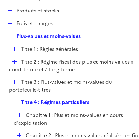
i
é
l
e
D
Produits et stocks
p
i
r
é
l
e
D
Frais et charges
p
i
r
é
l
e
R
Plus-values et moins-values
p
i
r
e
l
e
D
Titre 1 : Règles générales
p
i
r
é
l
e
D
Titre 2 : Régime fiscal des plus et moins values à
p
i
r
é
court terme et à long terme
l
e
p
i
r
D
Titre 3 : Plus-values et moins-values du
l
e
é
portefeuille-titres
i
r
p
e
R
Titre 4 : Régimes particuliers
l
r
e
i
D
Chapitre 1 : Plus et moins-values en cours
p
e
é
d'exploitation
l
r
p
i
D
Chapitre 2 : Plus et moins-values réalisées en fin
l