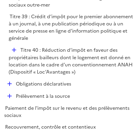
p
sociaux outre-mer
l
Titre 39 : Crédit d’impôt pour le premier abonnement
i
à un journal, à une publication périodique ou à un
e
service de presse en ligne d'information politique et
r
générale
D
Titre 40 : Réduction d’impôt en faveur des
é
propriétaires bailleurs dont le logement est donné en
p
location dans le cadre d’un conventionnement ANAH
l
(Dispositif « Loc’Avantages »)
i
D
Obligations déclaratives
e
é
r
D
Prélèvement à la source
p
é
l
Paiement de l'impôt sur le revenu et des prélèvements
p
i
sociaux
l
e
i
r
Recouvrement, contrôle et contentieux
e