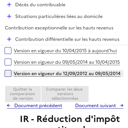
D
r
Décès du contribuable
é
D
Situations particulières liées au domicile
p
é
l
Contribution exceptionnelle sur les hauts revenus
p
i
l
e
D
Contribution différentielle sur les hauts revenus
i
r
é
Versions sur la période
e
Version en vigueur du 10/04/2015 à aujourd'hui
p
r
l
Version en vigueur du 09/05/2014 au 10/04/2015
i
e
Version en vigueur du 12/09/2012 au 09/05/2014
r
Quitter la
Comparer les deux
comparaison
versions
de version
sélectionnées
Document précédent
Document suivant
IR - Réduction d'impôt