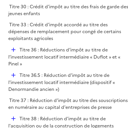
p
Titre 30 : Crédit d'impôt au titre des frais de garde de
l
jeunes enfants
i
e
Titre 33 : Crédit d'impôt accordé au titre des
r
dépenses de remplacement pour congé de certains
exploitants agricoles
D
Titre 36 : Réductions d’impôt au titre de
é
l’investissement locatif intermédiaire « Duflot » et «
p
Pinel »
l
D
Titre 36.5 : Réduction d'impôt au titre de
i
é
l'investissement locatif intermédiaire (dispositif «
e
p
Denormandie ancien »)
r
l
Titre 37 : Réduction d'impôt au titre des souscriptions
i
en numéraire au capital d'entreprises de presse
e
r
D
Titre 38 : Réduction d'impôt au titre de
é
l'acquisition ou de la construction de logements