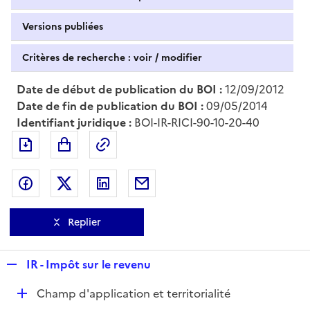
Versions publiées
Critères de recherche : voir / modifier
Date de début de publication du BOI :
12/09/2012
Date de fin de publication du BOI :
09/05/2014
Identifiant juridique :
BOI-IR-RICI-90-10-20-40
Exporter le document au format pdf
Permalien : adresse web de ce doc
Partager sur Facebook
Partager sur Twitter
Partager sur LinkedIn
Partager par messagerie
Replier
R
IR - Impôt sur le revenu
e
D
Champ d'application et territorialité
p
é