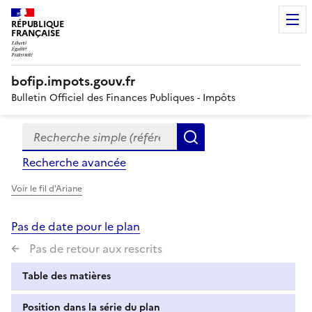
RÉPUBLIQUE
FRANÇAISE
bofip.impots.gouv.fr
Bulletin Officiel des Finances Publiques - Impôts
Recherche simple (références, mots clés, partie du titre
Formulaire
Rechercher
de
Recherche avancée
recherche
Voir le fil d'Ariane
Pas de date pour le plan
Pas de retour aux rescrits
Table des matières
Position dans la série du plan