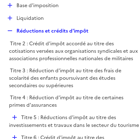
l
D
Base d'imposition
p
i
é
l
e
D
Liquidation
p
i
r
é
l
e
R
Réductions et crédits d'impôt
p
i
r
e
l
e
Titre 2 : Crédit d'impôt accordé au titre des
p
i
r
cotisations versées aux organisations syndicales et aux
l
e
associations professionnelles nationales de militaires
i
r
e
Titre 3 : Réduction d'impôt au titre des frais de
r
scolarité des enfants poursuivant des études
secondaires ou supérieures
Titre 4 : Réduction d'impôt au titre de certaines
primes d'assurances
D
Titre 5 : Réductions d'impôt au titre des
é
investissements et travaux dans le secteur du tourisme
p
D
Titre 6 : Crédit d'impôt au titre des