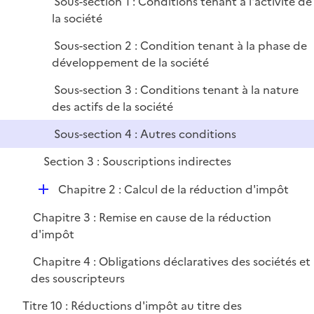
Sous-section 1 : Conditions tenant à l'activité de
p
r
la société
l
i
Sous-section 2 : Condition tenant à la phase de
e
développement de la société
r
Sous-section 3 : Conditions tenant à la nature
des actifs de la société
Sous-section 4 : Autres conditions
Section 3 : Souscriptions indirectes
D
Chapitre 2 : Calcul de la réduction d'impôt
é
Chapitre 3 : Remise en cause de la réduction
p
d'impôt
l
i
Chapitre 4 : Obligations déclaratives des sociétés et
e
des souscripteurs
r
Titre 10 : Réductions d'impôt au titre des