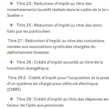
D
Titre 23 : Réduction d'impôt au titre des
i
é
investissements locatifs réalisés dans le cadre de la loi 
e
p
Scellier »
r
l
D
Titre 25 : Réduction d'impôt au titre des dons
i
é
faits par les particuliers
e
p
r
Titre 27 : Réduction d'impôt au titre des cotisations
l
versées aux associations syndicales chargées du
i
défrichement forestier
e
r
D
Titre 28 : Crédit d'impôt accordé au titre de la
é
transition énergétique
p
Titre 28.5 : Crédit d'impôt pour l'acquisition et la pos
l
d'un système de charge pour véhicule électrique
i
(CIBRE)
e
r
D
Titre 29 : Crédit d'impôt au titre des dépenses en
é
faveur de l'aide aux personnes