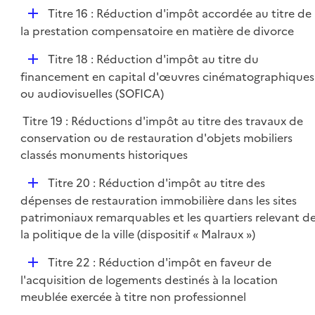
i
D
Titre 16 : Réduction d'impôt accordée au titre de
e
é
la prestation compensatoire en matière de divorce
r
p
D
Titre 18 : Réduction d'impôt au titre du
l
é
financement en capital d'œuvres cinématographiques
i
p
ou audiovisuelles (SOFICA)
e
l
r
Titre 19 : Réductions d'impôt au titre des travaux de
i
conservation ou de restauration d'objets mobiliers
e
classés monuments historiques
r
D
Titre 20 : Réduction d'impôt au titre des
é
dépenses de restauration immobilière dans les sites
p
patrimoniaux remarquables et les quartiers relevant d
l
la politique de la ville (dispositif « Malraux »)
i
D
Titre 22 : Réduction d'impôt en faveur de
e
é
l'acquisition de logements destinés à la location
r
p
meublée exercée à titre non professionnel
l