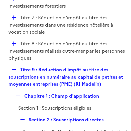
l
é
investissements forestiers
i
p
e
D
Titre 7 : Réduction d'impôt au titre des
l
r
é
investissements dans une résidence hôtelière à
i
p
vocation sociale
e
l
r
D
Titre 8 : Réduction d'impôt au titre des
i
é
investissements réalisés outre-mer par les personnes
e
p
physiques
r
l
R
Titre 9 : Réduction d'impôt au titre des
i
e
souscriptions en numéraire au capital de petites et
e
p
moyennes entreprises (PME) (RI Madelin)
r
l
R
Chapitre 1 : Champ d'application
i
e
e
Section 1 : Souscriptions éligibles
p
r
l
R
Section 2 : Souscriptions directes
i
e
e