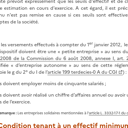
ité prévoit expressément que les seuils d'effectif et de ch
e estimation en cours d'exercice. A cet égard, il est pré
nu n'est pas remise en cause si ces seuils sont effectiv
tes de la société.
er
 les versements effectués à compter du 1
janvier 2012, le
ispositif doivent être une « petite entreprise » au sens d
2008 de la Commission du 6 août 2008, annexe I, art. 
ifiée « d’entreprise autonome » au sens de cette régle
ie le g du 2° du I de l’
article 199 terdecies-0 A du CGI
) :
les doivent employer moins de cinquante salariés ;
es doivent avoir réalisé un chiffre d’affaires annuel ou avoir 
 de l’exercice.
emarque :
Les entreprises solidaires mentionnées à l'
article L. 3332-17-1 du 
Condition tenant à un effectif minimum