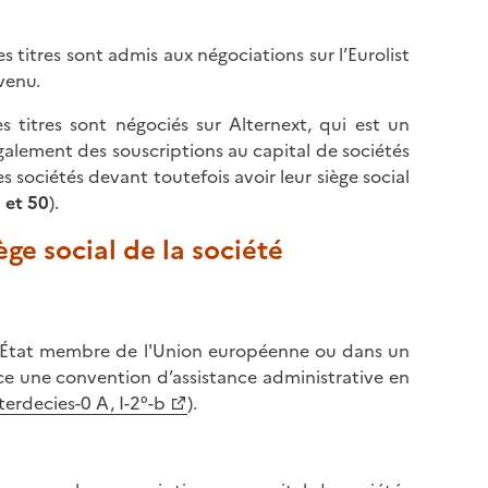
es titres sont admis aux négociations sur l’Eurolist
venu.
s titres sont négociés sur Alternext, qui est un
également des souscriptions au capital de sociétés
s sociétés devant toutefois avoir leur siège social
0
et
5
0
).
ège social de la société
tre État membre de l'Union européenne ou dans un
nce une convention d’assistance administrative en
 terdecies-0 A, I-2°-b
).