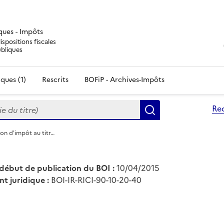
iques - Impôts
ispositions fiscales
ubliques
ques (1)
Rescrits
BOFiP - Archives-Impôts
du titre)
Re
Rechercher
ion d'impôt au titr…
début de publication du BOI :
10/04/2015
nt juridique :
BOI-IR-RICI-90-10-20-40