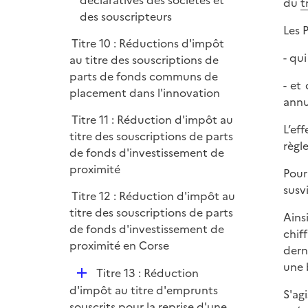
déclaratives des sociétés et
du
t
des souscripteurs
Les 
Titre 10 : Réductions d'impôt
- qu
au titre des souscriptions de
parts de fonds communs de
- et
placement dans l'innovation
annu
Titre 11 : Réduction d'impôt au
L’ef
titre des souscriptions de parts
règl
de fonds d'investissement de
proximité
Pour
susvi
Titre 12 : Réduction d'impôt au
titre des souscriptions de parts
Ains
de fonds d'investissement de
chif
proximité en Corse
dern
une 
D
Titre 13 : Réduction
é
d'impôt au titre d'emprunts
S'ag
p
souscrits pour la reprise d'une