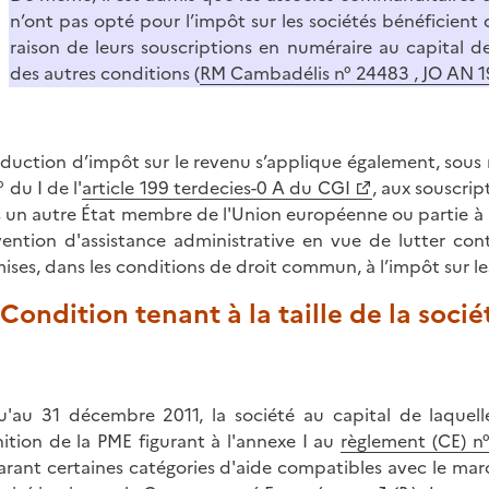
n’ont pas opté pour l’impôt sur les sociétés bénéficient 
raison de leurs souscriptions en numéraire au capital d
des autres conditions (
RM Cambadélis n° 24483 , JO AN 19
éduction d’impôt sur le revenu s’applique également, sous
 du I de l'
article 199 terdecies-0 A du CGI
, aux souscrip
 un autre État membre de l'Union européenne ou partie à l
ention d'assistance administrative en vue de lutter contr
ises, dans les conditions de droit commun, à l’impôt sur les 
 Condition tenant à la taille de la socié
u'au 31 décembre 2011, la société au capital de laquell
nition de la PME figurant à l'annexe I au
règlement (CE) n
arant certaines catégories d'aide compatibles avec le ma