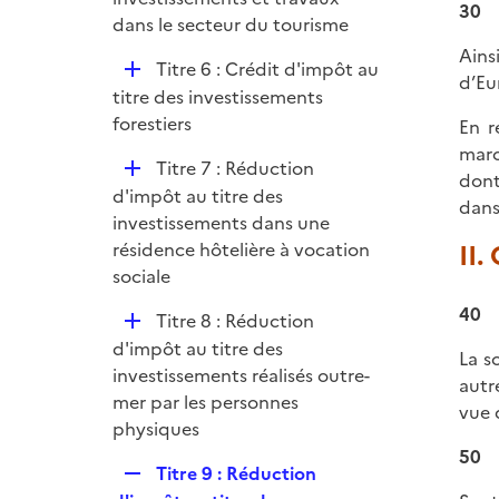
30
l
dans le secteur du tourisme
i
Ains
D
Titre 6 : Crédit d'impôt au
e
d’Eu
é
titre des investissements
r
p
forestiers
En r
l
marc
D
Titre 7 : Réduction
i
dont
é
d'impôt au titre des
e
dans
p
investissements dans une
r
l
résidence hôtelière à vocation
II.
i
sociale
e
40
D
Titre 8 : Réduction
r
é
d'impôt au titre des
La s
p
investissements réalisés outre-
autr
l
mer par les personnes
vue d
i
physiques
e
50
R
Titre 9 : Réduction
r