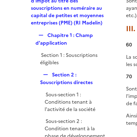
e
d'impôt au titre des
Sont
p
souscriptions en numéraire au
ayan
l
capital de petites et moyennes
etc.)
i
entreprises (PME) (RI Madelin)
III
e
R
Chapitre 1 : Champ
r
e
d'application
60
p
Section 1 : Souscriptions
l
La s
éligibles
i
les 
e
R
Section 2 :
70
r
e
Souscriptions directes
Sont
p
Sous-section 1 :
l'im
l
Conditions tenant à
de f
i
l'activité de la société
e
Ains
r
Sous-section 2 :
temp
Condition tenant à la
phase de développement