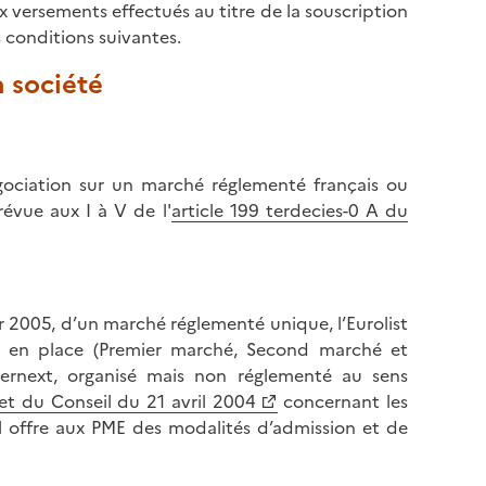
x versements effectués au titre de la souscription
 conditions suivantes.
a société
égociation sur un marché réglementé français ou
révue aux I à V de l'
article 199 terdecies-0 A du
ier 2005, d’un marché réglementé unique, l’Eurolist
ors en place (Premier marché, Second marché et
rnext, organisé mais non réglementé au sens
t du Conseil du 21 avril 2004
concernant les
Il offre aux PME des modalités d’admission et de