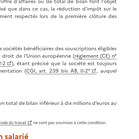
iffre d'affaires ou de total de bilan font l'objet
cisé que dans ce cas, la réduction d'impôt sur le
ement respectés lors de la première clôture des
s sociétés bénéficiaires des souscriptions éligibles
u droit de l'Union européenne (
règlement (CE) n°
2-2
), étant précisé que la société est toujours
mentation (
CGI, art. 239 bis AB, II-2°
, auquel
un total de bilan inférieur à dix millions d’euros au
code du travail
ne sont pas soumises à cette condition.
 salarié