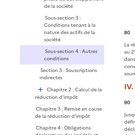
de la société
Sous-section 3 :
Conditions tenant à la
nature des actifs de la
80
société
La r
Sous-section 4 : Autres
au 2°
conditions
dans
conv
Section 3 : Souscriptions
soum
indirectes
IV.
D
Chapitre 2 : Calcul de la
é
réduction d'impôt
90
p
Chapitre 3 : Remise en cause
l
Jusq
de la réduction d'impôt
i
défi
e
Chapitre 4 : Obligations
décl
r