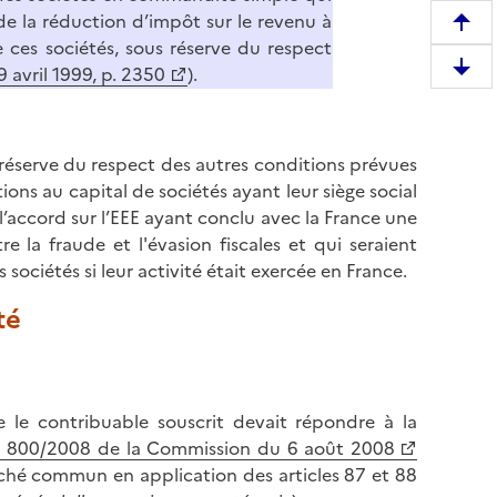
de la réduction d’impôt sur le revenu à
R
e ces sociétés, sous réserve du respect
e
 avril 1999, p. 2350
).
D
m
e
o
s
n
c
 réserve du respect des autres conditions prévues
t
e
tions au capital de sociétés ayant leur siège social
e
n
’accord sur l’EEE ayant conclu avec la France une
r
d
e la fraude et l'évasion fiscales et qui seraient
e
r
sociétés si leur activité était exercée en France.
n
e
h
té
e
a
n
u
b
t
a
d
e le contribuable souscrit devait répondre à la
s
e
° 800/2008 de la Commission du 6 août 2008
d
l
rché commun en application des articles 87 et 88
e
a