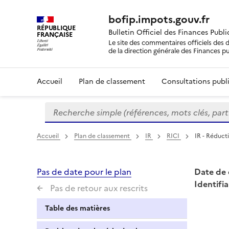
bofip.impots.gouv.fr
RÉPUBLIQUE
Bulletin Officiel des Finances Publ
FRANÇAISE
Le site des commentaires officiels des d
de la direction générale des Finances p
Accueil
Plan de classement
Consultations publi
Recherche simple (références, mots clés, partie 
Formulaire
de
recherche
Accueil
Plan de classement
IR
RICI
IR - Réduct
Pas de date pour le plan
Date de 
Identifia
Pas de retour aux rescrits
Table des matières