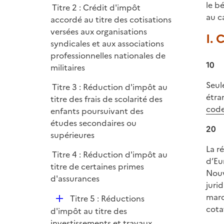
i
le b
r
Titre 2 : Crédit d'impôt
l
e
au c
accordé au titre des cotisations
i
r
versées aux organisations
e
I. 
syndicales et aux associations
r
professionnelles nationales de
10
militaires
Seul
Titre 3 : Réduction d'impôt au
étra
titre des frais de scolarité des
code
enfants poursuivant des
études secondaires ou
20
supérieures
La r
Titre 4 : Réduction d'impôt au
d’Eu
titre de certaines primes
Nouv
d'assurances
juri
marc
D
Titre 5 : Réductions
cota
é
d'impôt au titre des
p
investissements et travaux