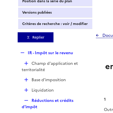
Position dans la série du plan
Versions publiées
Critères de recherche : voir / modifier
Docu
Replier
R
IR - Impôt sur le revenu
e
D
Champ d'application et
en
p
é
territorialité
l
p
i
D
Base d'imposition
l
e
é
i
r
D
Liquidation
p
e
é
l
r
1
R
Réductions et crédits
p
i
e
d'impôt
l
Outr
e
p