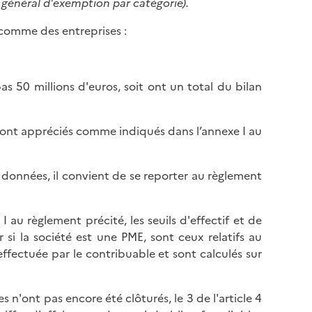
général d'exemption par catégorie).
l
p
a
a
 comme des entreprises :
p
g
a
e
g
pas 50 millions d'euros, soit ont un total du bilan
e
rise sont appréciés comme indiqués dans l’annexe I au
 données, il convient de se reporter au règlement
 I au règlement précité, les seuils d'effectif et de
 si la société est une PME, sont ceux relatifs au
ffectuée par le contribuable et sont calculés sur
n'ont pas encore été clôturés, le 3 de l'article 4