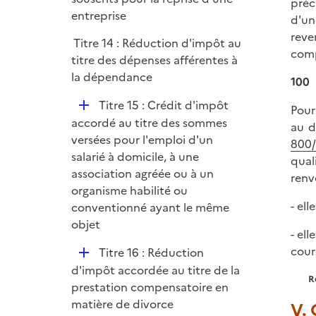
préc
l
entreprise
d'un
i
reve
Titre 14 : Réduction d'impôt au
e
comp
titre des dépenses afférentes à
r
la dépendance
100
D
Titre 15 : Crédit d'impôt
Pour
é
accordé au titre des sommes
au d
p
versées pour l'emploi d'un
800/
l
salarié à domicile, à une
qual
i
association agréée ou à un
renvo
e
organisme habilité ou
r
- el
conventionné ayant le même
objet
- ell
cours
D
Titre 16 : Réduction
é
d'impôt accordée au titre de la
R
p
prestation compensatoire en
l
matière de divorce
V. 