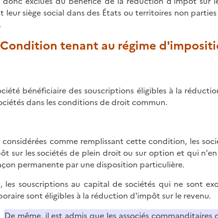
 donc exclues du bénéfice de la réduction d’impôt sur le
t leur siège social dans des États ou territoires non parties
.
. Condition tenant au régime d'impositi
ociété bénéficiaire des souscriptions éligibles à la réducti
sociétés dans les conditions de droit commun.
 considérées comme remplissant cette condition, les soci
pôt sur les sociétés de plein droit ou sur option et qui n'
açon permanente par une disposition particulière.
i, les souscriptions au capital de sociétés qui ne sont e
oraire sont éligibles à la réduction d'impôt sur le revenu.
De même, il est admis que les associés commanditaires 