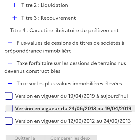
i
D
Titre 2 : Liquidation
p
e
é
l
r
D
Titre 3 : Recouvrement
p
i
é
l
e
Titre 4 : Caractère libératoire du prélèvement
p
i
r
l
e
D
Plus-values de cessions de titres de sociétés à
i
r
é
prépondérance immobilière
e
p
r
D
Taxe forfaitaire sur les cessions de terrains nus
l
é
devenus constructibles
i
p
e
D
Taxe sur les plus-values immobilières élevées
l
r
é
i
Versions sur la période
Version en vigueur du 19/04/2019 à aujourd'hui
p
e
l
r
Version en vigueur du 24/06/2013 au 19/04/2019
i
e
Version en vigueur du 12/09/2012 au 24/06/2013
r
Quitter la
Comparer les deux