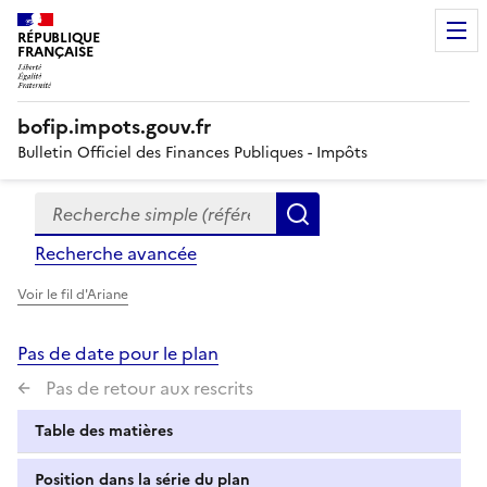
RÉPUBLIQUE
FRANÇAISE
bofip.impots.gouv.fr
Bulletin Officiel des Finances Publiques - Impôts
Recherche simple (références, mots clés, partie du titre
Formulaire
Rechercher
de
Recherche avancée
recherche
Voir le fil d'Ariane
Pas de date pour le plan
Pas de retour aux rescrits
Table des matières
Position dans la série du plan