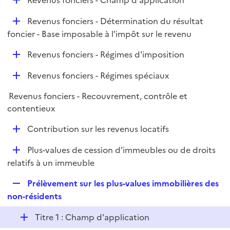
Revenus fonciers - Champ d'application
l
é
i
D
Revenus fonciers - Détermination du résultat
p
e
é
foncier - Base imposable à l'impôt sur le revenu
l
r
p
i
D
Revenus fonciers - Régimes d'imposition
l
e
é
i
r
D
Revenus fonciers - Régimes spéciaux
p
e
é
l
r
Revenus fonciers - Recouvrement, contrôle et
p
i
contentieux
l
e
i
r
D
Contribution sur les revenus locatifs
e
é
r
D
Plus-values de cession d'immeubles ou de droits
p
é
relatifs à un immeuble
l
p
i
R
Prélèvement sur les plus-values immobilières des
l
e
e
non-résidents
i
r
p
e
D
Titre 1 : Champ d'application
l
r
é