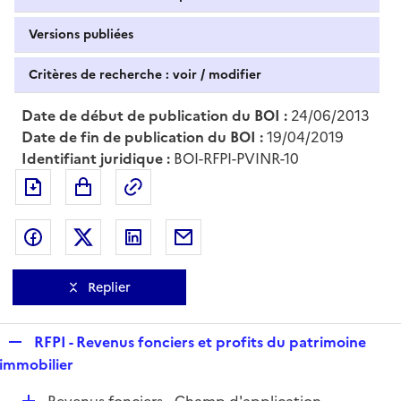
Versions publiées
Critères de recherche : voir / modifier
Date de début de publication du BOI :
24/06/2013
Date de fin de publication du BOI :
19/04/2019
Identifiant juridique :
BOI-RFPI-PVINR-10
Exporter le document au format pdf
Permalien : adresse web de ce doc
Partager sur Facebook
Partager sur Twitter
Partager sur LinkedIn
Partager par messagerie
Replier
R
RFPI - Revenus fonciers et profits du patrimoine
e
immobilier
p
D