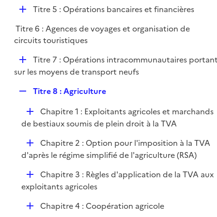
é
l
e
D
Titre 5 : Opérations bancaires et financières
p
i
r
é
l
e
Titre 6 : Agences de voyages et organisation de
p
i
r
circuits touristiques
l
e
i
r
D
Titre 7 : Opérations intracommunautaires portan
e
é
sur les moyens de transport neufs
r
p
R
Titre 8 : Agriculture
l
e
i
D
Chapitre 1 : Exploitants agricoles et marchands
p
e
é
de bestiaux soumis de plein droit à la TVA
l
r
p
i
D
Chapitre 2 : Option pour l'imposition à la TVA
l
e
é
d'après le régime simplifié de l'agriculture (RSA)
i
r
p
e
D
Chapitre 3 : Règles d'application de la TVA aux
l
r
é
exploitants agricoles
i
p
e
D
Chapitre 4 : Coopération agricole
l
r