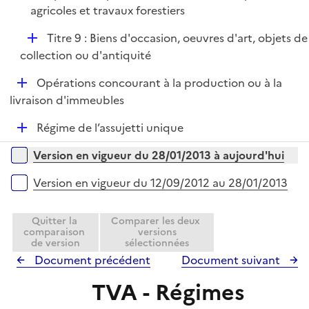
agricoles et travaux forestiers
D
Titre 9 : Biens d'occasion, oeuvres d'art, objets de
é
collection ou d'antiquité
p
D
Opérations concourant à la production ou à la
l
é
livraison d'immeubles
i
p
e
D
Régime de l’assujetti unique
l
r
é
i
Versions sur la période
Version en vigueur du 28/01/2013 à aujourd'hui
p
e
l
r
Version en vigueur du 12/09/2012 au 28/01/2013
i
e
Quitter la
Comparer les deux
r
comparaison
versions
de version
sélectionnées
Document précédent
Document suivant
TVA - Régimes