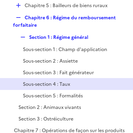
é
i
D
Chapitre 5 : Bailleurs de biens ruraux
p
e
é
l
r
R
Chapitre 6 : Régime du remboursement
p
i
e
forfaitaire
l
e
p
i
r
R
Section 1 : Régime général
l
e
e
i
r
Sous-section 1 : Champ d'application
p
e
l
r
Sous-section 2 : Assiette
i
Sous-section 3 : Fait générateur
e
r
Sous-section 4 : Taux
Sous-section 5 : Formalités
Section 2 : Animaux vivants
Section 3 : Ostréiculture
Chapitre 7 : Opérations de façon sur les produits