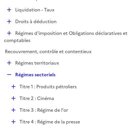
i
é
l
e
D
Liquidation - Taux
p
i
r
é
l
e
D
Droits à déduction
p
i
r
é
l
e
D
Régimes d'imposition et Obligations déclaratives et
p
i
r
é
comptables
l
e
p
i
r
Recouvrement, contrôle et contentieux
l
e
i
r
D
Régimes territoriaux
e
é
r
R
Régimes sectoriels
p
e
l
D
Titre 1 : Produits pétroliers
p
i
é
l
e
D
Titre 2 : Cinéma
p
i
r
é
l
e
D
Titre 3 : Régime de l'or
p
i
r
é
l
e
D
Titre 4 : Régime de la presse
p
i
r