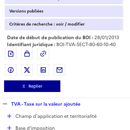
Versions publiées
Critères de recherche : voir / modifier
Date de début de publication du BOI :
28/01/2013
Identifiant juridique :
BOI-TVA-SECT-80-60-10-40
Exporter le document au format pdf
Permalien : adresse web de ce doc
Partager sur Facebook
Partager sur Twitter
Partager sur LinkedIn
Partager par messagerie
Replier
R
TVA - Taxe sur la valeur ajoutée
e
D
Champ d'application et territorialité
p
é
l
D
Base d'imposition
p