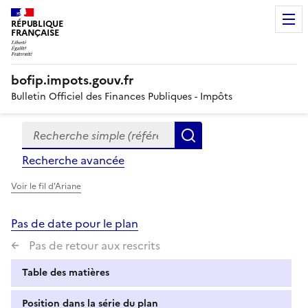
RÉPUBLIQUE
FRANÇAISE
bofip.impots.gouv.fr
Bulletin Officiel des Finances Publiques - Impôts
Recherche simple (références, mots clés, partie du titre
Formulaire
Rechercher
de
Recherche avancée
recherche
Voir le fil d'Ariane
Pas de date pour le plan
Pas de retour aux rescrits
Table des matières
Position dans la série du plan