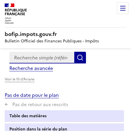
RÉPUBLIQUE
FRANÇAISE
bofip.impots.gouv.fr
Bulletin Officiel des Finances Publiques - Impôts
Recherche simple (références, mots clés, partie du titre
Formulaire
Rechercher
de
Recherche avancée
recherche
Voir le fil d'Ariane
Pas de date pour le plan
Pas de retour aux rescrits
Table des matières
Position dans la série du plan