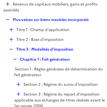
i
D
Revenus de capitaux mobiliers, gains et profits
l
e
é
assimilés
i
r
p
e
R
Plus-values sur biens meubles incorporels
l
r
e
i
D
Titre 1 : Champ d'application
p
e
é
l
r
D
Titre 2 : Base d'imposition
p
i
é
l
e
R
Titre 3 : Modalités d'imposition
p
i
r
e
l
e
R
Chapitre 1 : Fait générateur
p
i
r
e
l
e
Section 1 : Règles générales de détermination du
p
i
r
fait générateur
l
e
i
r
D
Section 2 : Régime du sursis d'imposition
e
é
r
D
Section 3 : Régime du report d'imposition
p
é
applicable aux échanges de titres réalisés avant le
l
p
1er janvier 2000