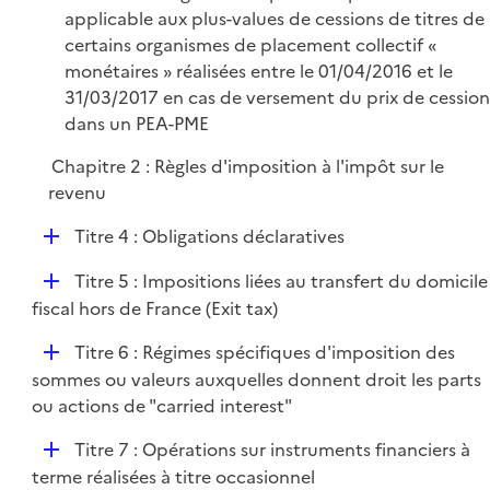
i
applicable aux plus-values de cessions de titres de
e
certains organismes de placement collectif «
r
monétaires » réalisées entre le 01/04/2016 et le
31/03/2017 en cas de versement du prix de cession
dans un PEA-PME
Chapitre 2 : Règles d'imposition à l'impôt sur le
revenu
D
Titre 4 : Obligations déclaratives
é
D
Titre 5 : Impositions liées au transfert du domicile
p
é
fiscal hors de France (Exit tax)
l
p
i
D
Titre 6 : Régimes spécifiques d'imposition des
l
e
é
sommes ou valeurs auxquelles donnent droit les parts
i
r
p
ou actions de "carried interest"
e
l
r
D
Titre 7 : Opérations sur instruments financiers à
i
é
terme réalisées à titre occasionnel
e