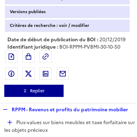
Versions publiées
Critères de recherche : voir / modifier
Date de début de publication du BOI :
20/12/2019
Identifiant juridique :
BOI-RPPM-PVBMI-30-10-50
Exporter le document au format pdf
Permalien : adresse web de ce doc
Partager sur Facebook
Partager sur Twitter
Partager sur LinkedIn
Partager par messagerie
Replier
R
RPPM - Revenus et profits du patrimoine mobilier
e
D
Plus-values sur biens meubles et taxe forfaitaire sur
p
é
les objets précieux
l
p