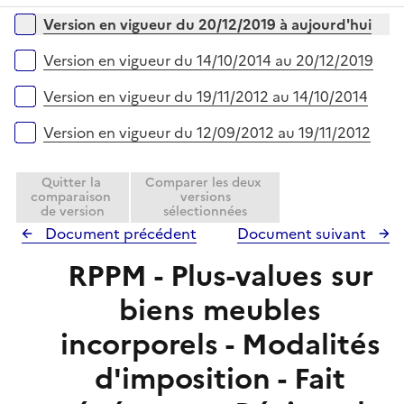
p
r
Versions sur la période
Version en vigueur du 20/12/2019 à aujourd'hui
l
i
Version en vigueur du 14/10/2014 au 20/12/2019
e
r
Version en vigueur du 19/11/2012 au 14/10/2014
Version en vigueur du 12/09/2012 au 19/11/2012
Quitter la
Comparer les deux
comparaison
versions
de version
sélectionnées
Document précédent
Document suivant
RPPM - Plus-values sur
biens meubles
incorporels - Modalités
d'imposition - Fait