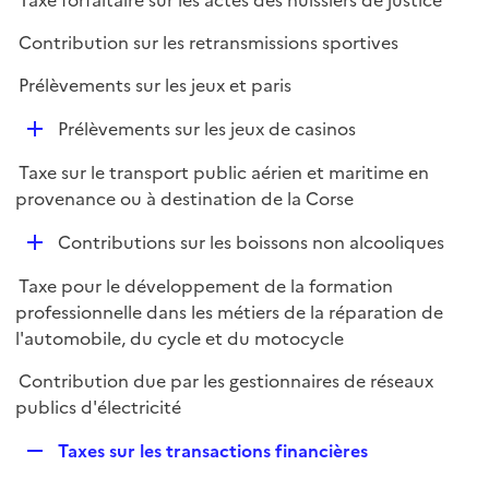
Taxe forfaitaire sur les actes des huissiers de justice
Contribution sur les retransmissions sportives
Prélèvements sur les jeux et paris
D
Prélèvements sur les jeux de casinos
é
Taxe sur le transport public aérien et maritime en
p
provenance ou à destination de la Corse
l
i
D
Contributions sur les boissons non alcooliques
e
é
r
Taxe pour le développement de la formation
p
professionnelle dans les métiers de la réparation de
l
l'automobile, du cycle et du motocycle
i
e
Contribution due par les gestionnaires de réseaux
r
publics d'électricité
R
Taxes sur les transactions financières
e