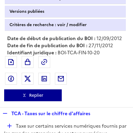
Versions publiées
Critères de recherche : voir / modifier
Date de début de publication du BOI :
12/09/2012
Date de fin de publication du BOI :
27/11/2012
Identifiant juridique :
BOI-TCA-FIN-10-20
Exporter le document au format pdf
Permalien : adresse web de ce doc
Partager sur Facebook
Partager sur Twitter
Partager sur LinkedIn
Partager par messagerie
Replier
R
TCA - Taxes sur le chiffre d'affaires
e
D
Taxe sur certains services numériques fournis par
p
é