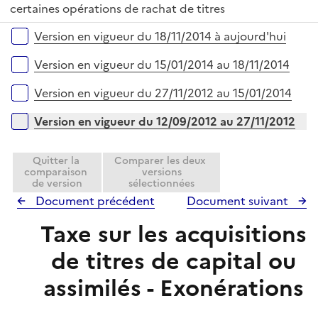
é
certaines opérations de rachat de titres
l
p
i
Versions sur la période
Version en vigueur du 18/11/2014 à aujourd'hui
l
e
i
r
Version en vigueur du 15/01/2014 au 18/11/2014
e
r
Version en vigueur du 27/11/2012 au 15/01/2014
Version en vigueur du 12/09/2012 au 27/11/2012
Quitter la
Comparer les deux
comparaison
versions
de version
sélectionnées
Document précédent
Document suivant
Taxe sur les acquisitions
de titres de capital ou
assimilés - Exonérations