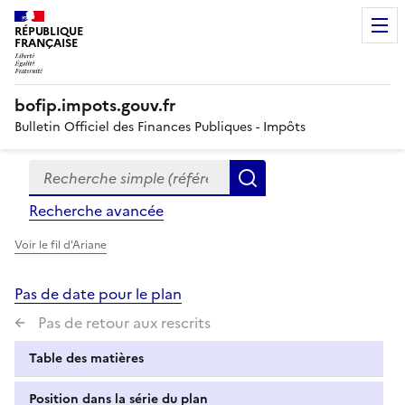
RÉPUBLIQUE
FRANÇAISE
bofip.impots.gouv.fr
Bulletin Officiel des Finances Publiques - Impôts
Recherche simple (références, mots clés, partie du titre
Formulaire
Rechercher
de
Recherche avancée
recherche
Voir le fil d'Ariane
Pas de date pour le plan
Pas de retour aux rescrits
Table des matières
Position dans la série du plan