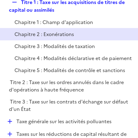
R
Titre 1 : Taxe sur les acquisitions de titres de
p
e
capital ou assimilés
l
p
i
Chapitre 1 : Champ d'application
l
e
i
r
Chapitre 2 : Exonérations
e
Chapitre 3 : Modalités de taxation
r
Chapitre 4 : Modalités déclarative et de paiement
Chapitre 5 : Modalités de contrôle et sanctions
Titre 2 : Taxe sur les ordres annulés dans le cadre
d'opérations à haute fréquence
Titre 3 : Taxe sur les contrats d'échange sur défaut
d'un État
D
Taxe générale sur les activités polluantes
é
D
Taxes sur les réductions de capital résultant de
p