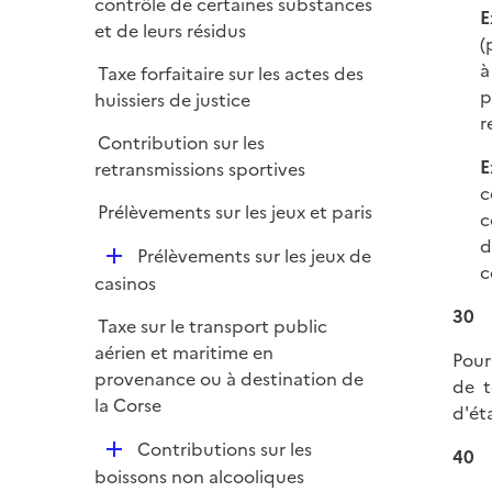
contrôle de certaines substances
E
et de leurs résidus
(
à
Taxe forfaitaire sur les actes des
p
huissiers de justice
r
Contribution sur les
E
retransmissions sportives
c
Prélèvements sur les jeux et paris
c
d
D
Prélèvements sur les jeux de
c
é
casinos
p
30
Taxe sur le transport public
l
aérien et maritime en
i
Pour
provenance ou à destination de
e
de t
la Corse
r
d'ét
D
Contributions sur les
40
é
boissons non alcooliques