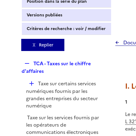
Position dans la série du plan
Versions publiées
Critères de recherche : voir / modifier
Docu
Replier
R
TCA - Taxes sur le chiffre
e
d'affaires
p
D
Taxe sur certains services
I. 
l
é
numériques fournis par les
i
p
grandes entreprises du secteur
e
1
l
numérique
r
i
Le r
Taxe sur les services fournis par
e
L 32
les opérateurs de
r
exéc
communications électroniques