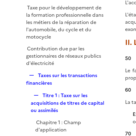
p
L'ac
Taxe pour le développement de
l
L'ét
la formation professionnelle dans
i
acqu
les métiers de la réparation de
e
exon
l'automobile, du cycle et du
r
motocycle
II.
Contribution due par les
gestionnaires de réseaux publics
50
d'électricité
Le f
R
Taxes sur les transactions
prop
e
financières
p
60
R
Titre 1 : Taxe sur les
l
La t
e
acquisitions de titres de capital
i
p
ou assimilés
e
E
l
r
o
Chapitre 1 : Champ
i
d'application
e
70