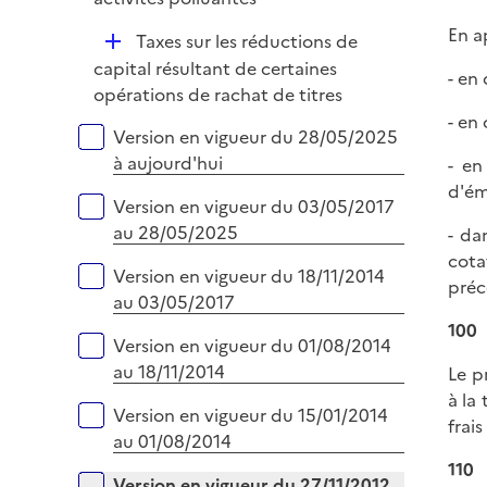
p
En a
D
Taxes sur les réductions de
l
é
capital résultant de certaines
i
- en
p
opérations de rachat de titres
e
l
- en 
r
Versions sur la période
Version en vigueur du 28/05/2025
i
à aujourd'hui
- en
e
d'ém
r
Version en vigueur du 03/05/2017
au 28/05/2025
- da
cota
Version en vigueur du 18/11/2014
préc
au 03/05/2017
100
Version en vigueur du 01/08/2014
au 18/11/2014
Le p
à la
Version en vigueur du 15/01/2014
frai
au 01/08/2014
110
Version en vigueur du 27/11/2012