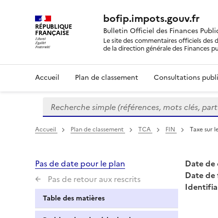
bofip.impots.gouv.fr
RÉPUBLIQUE
Bulletin Officiel des Finances Publ
FRANÇAISE
Le site des commentaires officiels des d
de la direction générale des Finances p
Accueil
Plan de classement
Consultations publi
Recherche simple (références, mots clés, partie 
Formulaire
de
recherche
Accueil
Plan de classement
TCA
FIN
Taxe sur l
Pas de date pour le plan
Date de 
Date de 
Pas de retour aux rescrits
Identifia
Table des matières