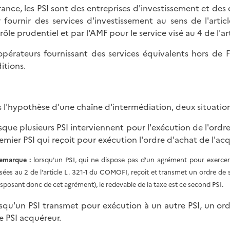
rance, les PSI sont des entreprises d'investissement et de
 fournir des services d'investissement au sens de l'artic
rôle prudentiel et par l'AMF pour le service visé au 4 de l'a
opérateurs fournissant des services équivalents hors de 
itions.
 l'hypothèse d'une chaîne d'intermédiation, deux situation
rsque plusieurs PSI interviennent pour l'exécution de l'ordre
remier PSI qui reçoit pour exécution l'ordre d'achat de l'acq
emarque :
lorsqu'un PSI, qui ne dispose pas d'un agrément pour exercer 
isées au 2 de l'article L. 321-1 du COMOFI, reçoit et transmet un ordre de s
isposant donc de cet agrément), le redevable de la taxe est ce second PSI.
rsqu'un PSI transmet pour exécution à un autre PSI, un or
le PSI acquéreur.