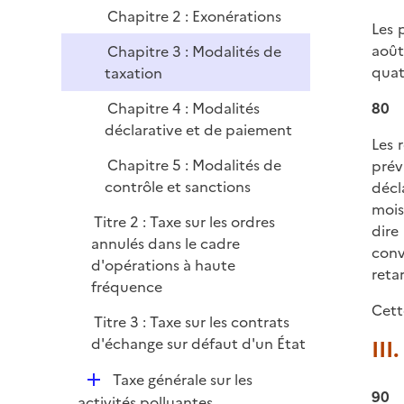
r
Chapitre 2 : Exonérations
Les 
août
Chapitre 3 : Modalités de
quat
taxation
Chapitre 4 : Modalités
80
déclarative et de paiement
Les 
Chapitre 5 : Modalités de
prév
contrôle et sanctions
décl
mois
Titre 2 : Taxe sur les ordres
dire
annulés dans le cadre
conv
d'opérations à haute
reta
fréquence
Cett
Titre 3 : Taxe sur les contrats
d'échange sur défaut d'un État
III
D
Taxe générale sur les
90
é
activités polluantes