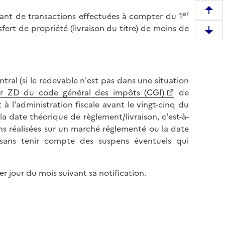
er
R
ltant de transactions effectuées à compter du 1
e
ert de propriété (livraison du titre) de moins de
D
m
e
o
s
n
c
t
tral (si le redevable n'est pas dans une situation
e
e
ter ZD du code général des impôts (CGI)
de
n
r
 à l'administration fiscale avant le vingt-cinq du
d
e
 la date théorique de règlement/livraison, c'est-à-
r
n
ions réalisées sur un marché réglementé ou la date
e
h
 sans tenir compte des suspens éventuels qui
e
a
n
u
b
t
 jour du mois suivant sa notification.
a
d
s
e
d
l
e
a