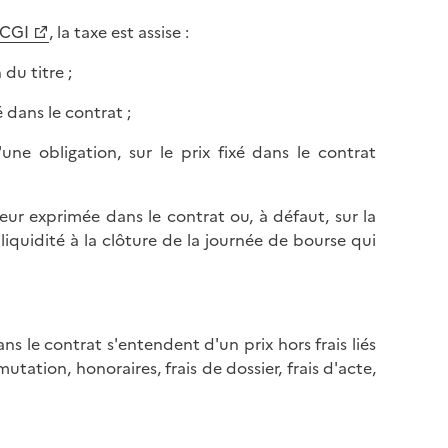
l
p
a
 CGI
, la taxe est assise :
a
p
g
du titre ;
a
e
g
é dans le contrat ;
e
e obligation, sur le prix fixé dans le contrat
eur exprimée dans le contrat ou, à défaut, sur la
liquidité à la clôture de la journée de bourse qui
ns le contrat s'entendent d'un prix hors frais liés
utation, honoraires, frais de dossier, frais d'acte,