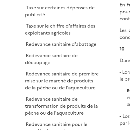
En F
Taxe sur certaines dépenses de
pour
publicité
cont
Taxe sur le chiffre d'affaires des
Les 
exploitants agricoles
cond
Redevance sanitaire d'abattage
10
Redevance sanitaire de
Dans
découpage
- Lo
Redevance sanitaire de première
le p
mise sur le marché de produits
de la pêche ou de l'aquaculture
R
v
Redevance sanitaire de
d
transformation de produits de la
pêche ou de l'aquaculture
- Lo
par 
Redevance sanitaire pour le