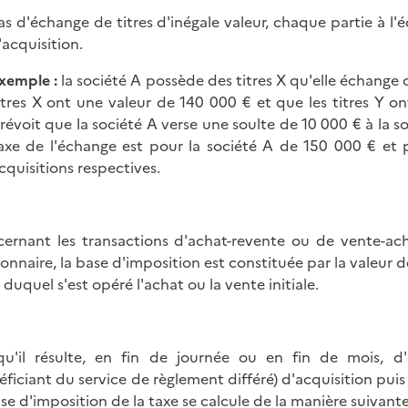
as d'échange de titres d'inégale valeur, chaque partie à l'é
l'acquisition.
xemple :
la société A possède des titres X qu'elle échange co
itres X ont une valeur de 140 000 € et que les titres Y o
révoit que la société A verse une soulte de 10 000 € à la so
axe de l'échange est pour la société A de 150 000 € et p
cquisitions respectives.
ernant les transactions d'achat-revente ou de vente-ach
ionnaire, la base d'imposition est constituée par la valeur d
 duquel s'est opéré l'achat ou la vente initiale.
qu'il résulte, en fin de journée ou en fin de mois, d'o
éficiant du service de règlement différé) d'acquisition puis
ase d'imposition de la taxe se calcule de la manière suivante