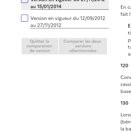
au 15/01/2014
En c
fait 
Version en vigueur du 12/09/2012
au 27/11/2012
E
t
p
Quitter la
Comparer les deux
comparaison
versions
t
de version
sélectionnées
a
120
Conc
cess
base
130
Lors
(bén
la b