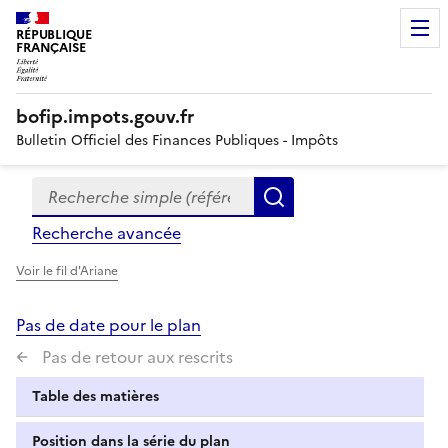
RÉPUBLIQUE
FRANÇAISE
bofip.impots.gouv.fr
Bulletin Officiel des Finances Publiques - Impôts
Recherche simple (références, mots clés, partie du titre
Formulaire
Rechercher
de
Recherche avancée
recherche
Voir le fil d'Ariane
Pas de date pour le plan
Pas de retour aux rescrits
Table des matières
Position dans la série du plan