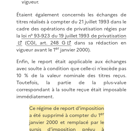
vigueur.
Étaient également concernés les échanges de
titres réalisés à compter du 21 juillet 1993 dans le
cadre des opérations de privatisation régies par
la
loi n° 93-923 du 19 juillet 1993 de privatisation
(
CGI, art. 248 G
dans sa rédaction en
er
vigueur avant le 1
janvier 2000).
Enfin, le report était applicable aux échanges
avec soulte à condition que celle-ci n’excède pas
10 % de la valeur nominale des titres reçus.
Toutefois, la partie de la plus-value
correspondant à la soulte reçue était imposable
immédiatement.
Ce régime de report d’imposition
er
a été supprimé à compter du 1
janvier 2000 et remplacé par le
sursis d’imposition prévu à