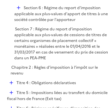
D
Section 6 : Régime du report d'imposition
é
applicable aux plus-values d'apport de titres à une
p
société contrôlée par l'apporteur
l
Section 7 : Régime du report d’imposition
i
applicable aux plus-values de cessions de titres de
e
certains organismes de placement collectif «
r
monétaires » réalisées entre le 01/04/2016 et le
31/03/2017 en cas de versement du prix de cession
dans un PEA-PME
Chapitre 2 : Règles d'imposition à l'impôt sur le
revenu
D
Titre 4 : Obligations déclaratives
é
D
Titre 5 : Impositions liées au transfert du domicile
p
é
fiscal hors de France (Exit tax)
l
p
i