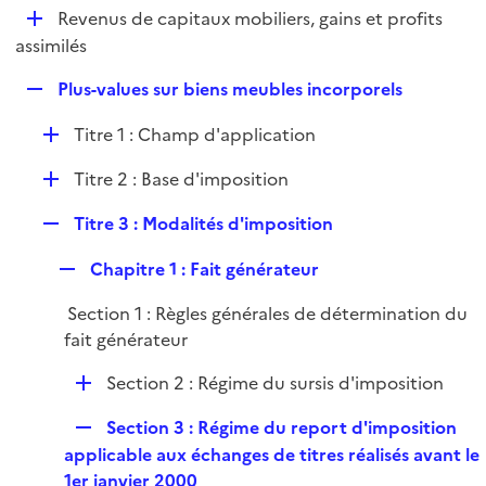
i
D
Revenus de capitaux mobiliers, gains et profits
l
e
é
assimilés
i
r
p
e
R
Plus-values sur biens meubles incorporels
l
r
e
i
D
Titre 1 : Champ d'application
p
e
é
l
r
D
Titre 2 : Base d'imposition
p
i
é
l
e
R
Titre 3 : Modalités d'imposition
p
i
r
e
l
e
R
Chapitre 1 : Fait générateur
p
i
r
e
l
e
Section 1 : Règles générales de détermination du
p
i
r
fait générateur
l
e
i
r
D
Section 2 : Régime du sursis d'imposition
e
é
r
R
Section 3 : Régime du report d'imposition
p
e
applicable aux échanges de titres réalisés avant le
l
p
1er janvier 2000