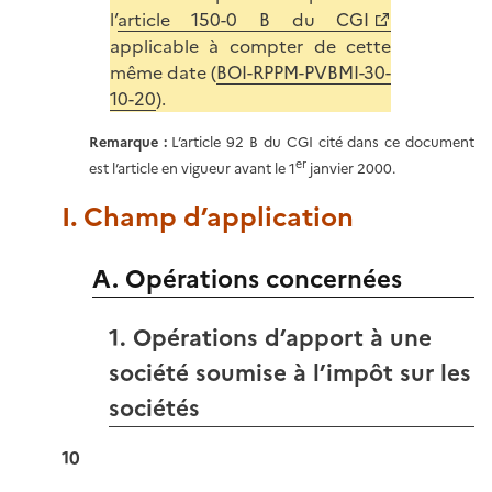
l’
article 150-0 B du CGI
applicable à compter de cette
même date (
BOI-RPPM-PVBMI-30-
10-20
).
Remarque :
L’article 92 B du CGI cité dans ce document
er
est l’article en vigueur avant le 1
janvier 2000.
I. Champ d’application
A. Opérations concernées
1. Opérations d’apport à une
société soumise à l’impôt sur les
sociétés
10