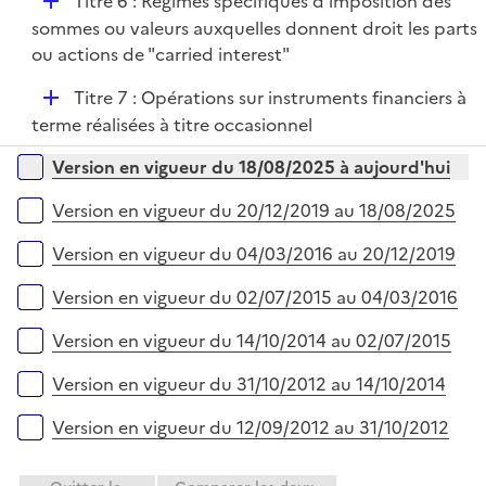
D
Titre 6 : Régimes spécifiques d'imposition des
l
e
é
sommes ou valeurs auxquelles donnent droit les parts
i
r
p
ou actions de "carried interest"
e
l
r
D
Titre 7 : Opérations sur instruments financiers à
i
é
terme réalisées à titre occasionnel
e
p
r
Versions sur la période
Version en vigueur du 18/08/2025 à aujourd'hui
l
i
Version en vigueur du 20/12/2019 au 18/08/2025
e
r
Version en vigueur du 04/03/2016 au 20/12/2019
Version en vigueur du 02/07/2015 au 04/03/2016
Version en vigueur du 14/10/2014 au 02/07/2015
Version en vigueur du 31/10/2012 au 14/10/2014
Version en vigueur du 12/09/2012 au 31/10/2012