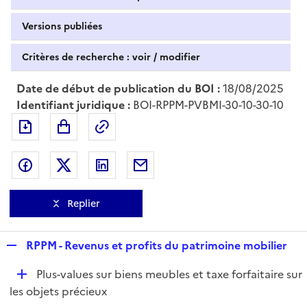
Versions publiées
Critères de recherche : voir / modifier
Date de début de publication du BOI :
18/08/2025
Identifiant juridique :
BOI-RPPM-PVBMI-30-10-30-10
Exporter le document au format pdf
Permalien : adresse web de ce doc
Partager sur Facebook
Partager sur Twitter
Partager sur LinkedIn
Partager par messagerie
Replier
R
RPPM - Revenus et profits du patrimoine mobilier
e
D
Plus-values sur biens meubles et taxe forfaitaire sur
p
é
les objets précieux
l
p